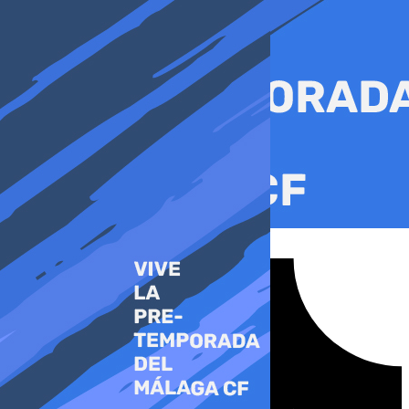
Ir
al
contenido
Tiktok