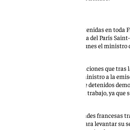
Casi 900 detenidos
Más de 890 personas fueron detenidas en toda Fr
que se produjeron tras la victoria del París Sain
Campeones, según informó el lunes el ministro d
Nuñez.
Se trata de un 45% más de detenciones que tras la
año anterior, según declaró el ministro a la emi
afirmó que el elevado número de detenidos demo
seguridad habían hecho bien su trabajo, ya que 
disturbios.
Estos estallaron en varias ciudades francesas tra
Arsenal inglés en los penaltis para levantar s