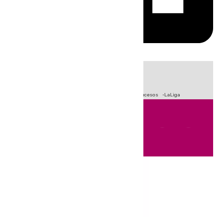
HOY
|
Fútbol
Primera División
Crisis Migratoria en Ceuta
Sucesos
LaLiga
Andalucía