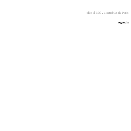
Macron junto a Al-Khelaifi en la recepción al PSG y disturbios de París
Agencia
101 TV
lunes, 1 junio 2026, 12:57
Compartir: