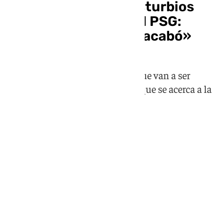
Macron critica los disturbios
tras la Champions del PSG:
«Estamos hartos, se acabó»
El presidente de Francia afirma que van a ser
"implacables" con los detenidos, que se acerca a la
cifra del millar