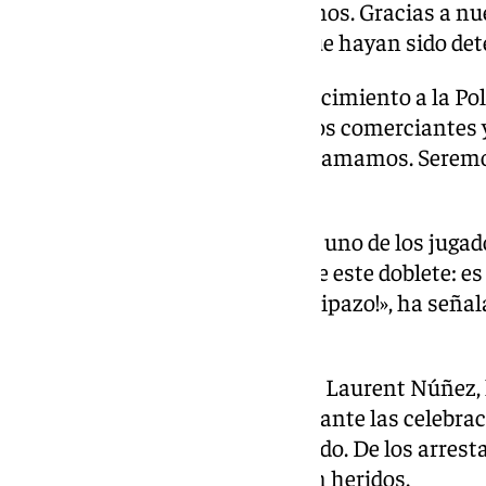
deporte. Esto no es lo que amamos. Gracias a nu
seremos implacables con los que hayan sido dete
Macron ha expresado su agradecimiento a la Poli
terrible situación». «Pienso en los comerciantes y
deporte, este no es el fútbol que amamos. Seremos
¡Estamos hartos!», ha espetado.
«Bravo al cuerpo técnico, a cada uno de los juga
formidable. Sin duda, después de este doblete: e
Francia está orgullosa. ¡Qué equipazo!», ha seña
deportivo.
El ministro del Interior francés, Laurent Núñez
personas fueron arrestadas durante las celebrac
ciento con respecto al año pasado. De los arrest
policías y gendarmes resultaron heridos.