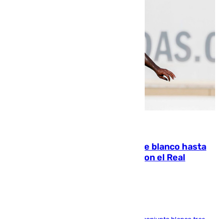
06.08.2026
Vinícius Júnior seguirá vestido de blanco hasta
2032 tras cerrar su renovación con el Real
Madrid