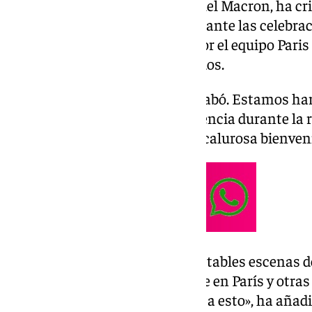
El presidente francés, Emmanuel Macron, ha crit
ocurridos el sábado en París durante las celebrac
Campeones de fútbol logrado por el equipo Pari
saldado con más de 450 detenidos.
«Ya no queremos ver esto. Se acabó. Estamos har
Macron en su condena a la violencia durante la r
del Elíseo y después de dar una calurosa bienveni
Macron ha criticado las «inaceptables escenas d
durante buena parte de la noche en París y otras
quiere que nos acostumbremos a esto», ha añadido