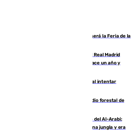
Talleres, escape room y música: así será la Feria de la
Juventud Cofrade de Málaga
El fichaje más caro de la historia del Real Madrid
costaba 105 millones de euros menos hace un año y
jugaba en Leganés
Ceuta suma 82 fallecidos en el mar al intentar
cruzar la frontera española
Huelva eleva a emergencia el incendio forestal de
Niebla
Juanfran Funes, sobre el duro juego del Al-Arabi:
“Por momentos nos hemos metido en una jungla y era
hasta peligroso”