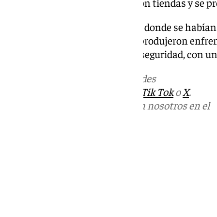
En algunos lugares, se saquearon tiendas y se p
En los Campos Elíseos de París, donde se habían
el triunfo del conjunto galo, se produjeron enfr
enmascarados y las fuerzas de seguridad, con un 
Más noticias de
101TV
en las redes
sociales:
Instagram
,
Facebook
,
Tik Tok
o
X
.
Puedes ponerte en contacto con nosotros en el
correo
informativos@101tv.es
Tags:
Fútbol
Últimas noticias