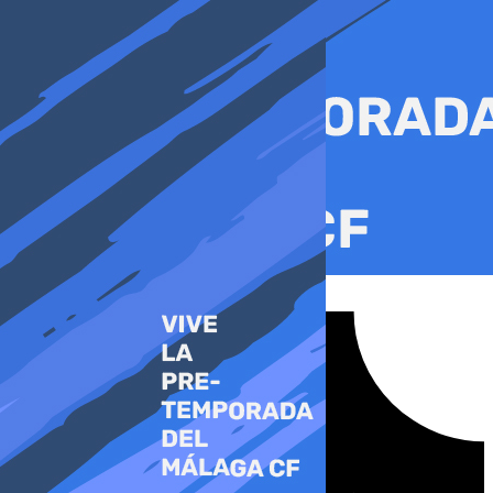
Ir
al
contenido
Tiktok