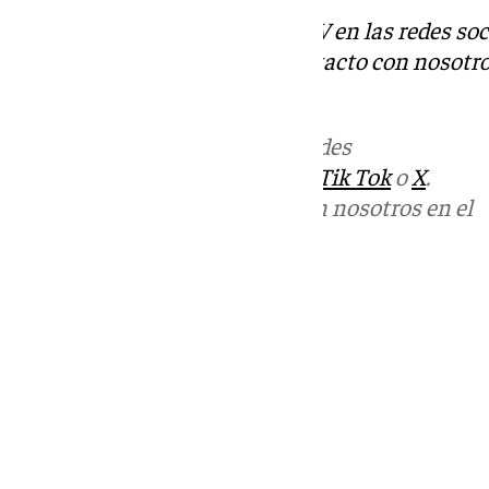
Descubre más noticias de 101TV en las redes soc
Tok
o
X
. Puedes ponerte en contacto con nosotro
informativos@101tv.es
Más noticias de
101TV
en las redes
sociales:
Instagram
,
Facebook
,
Tik Tok
o
X
.
Puedes ponerte en contacto con nosotros en el
correo
informativos@101tv.es
Tags:
Últimas noticias