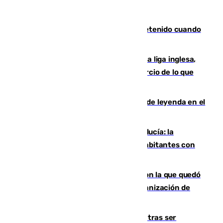
Mata a su expareja en Murcia y es detenido cuando
huía hacia Granada
El Boreham Wood, equipo de la quinta liga inglesa,
rechaza una oferta equivalente a un tercio de lo que
vale el club por un jugador
La familia Hernangómez: un legado de leyenda en el
mundo del baloncesto
Nuevo récord de población en Andalucía: la
comunidad supera los 8,7 millones de habitantes con
una alta tasa de extranjeros
Agrede sexualmente a una mujer con la que quedó
por Instagram: dos años prisión e indemnización de
9.000 euros
Un turista de 17 años, hospitalizado tras ser