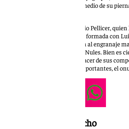
semimembranoso en el tercio medio de su pierna
evolución.
Sin duda, un varapalo para Sergio Pellicer, qui
ciega en su futbolista. La pareja formada con Lu
habían dado cierta consistencia al engranaje ma
fijos de los esquemas para el de Nules. Bien es ci
protagonismo debido al buen hacer de sus compe
anecdótico, pues en las citas importantes, el on
Izan y Ramón, al acecho