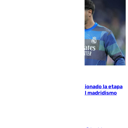
06.08.2026
El malagueño Brahim afronta ilusionado la etapa
con Mourinho y considera que «el madridismo
está contento con mi fútbol»