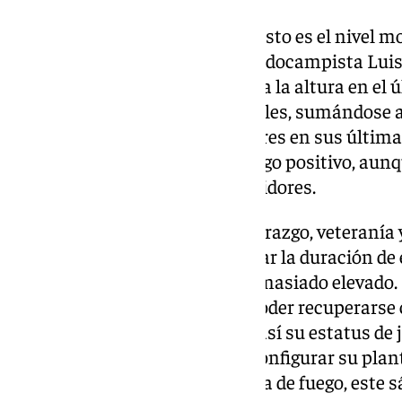
La única nota positiva de todo esto es el nivel 
Ramón Enríquez, además del todocampista Luis
canteranos demostraron estar a la altura en el ú
los blanquiazules les como locales, sumándose 
estaban dejando los dos jugadores en sus última
jugador nunca es sinónimo a algo positivo, aunque
momento’ viendo a sus competidores.
Pese a ello, el Málaga pierde liderazgo, veteranía
verde. Aún es pronto para valorar la duración de
que el tiempo de baja no sea demasiado elevado.
Molina ya pone su mirada en poder recuperarse 
sus compañeros, recuperando así su estatus de j
Pellicer, que deberá volver a reconfigurar su plan
indiscutibles. La primera prueba de fuego, este s