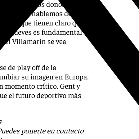
 Betis ante los donostierras,
unidades y hablamos de un
al igual que tienen claro que el
imo jueves es fundamental
e el Villamarín se vea
se de play off de la
cambiar su imagen en Europa.
un momento crítico. Gent y
e el futuro deportivo más
s
 Puedes ponerte en contacto