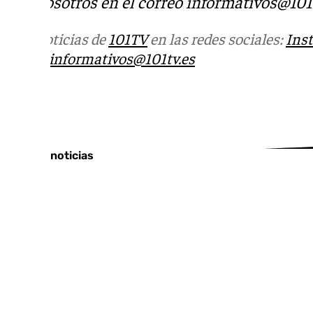
con nosotros en el correo
informativos@101t
Más noticias de
101TV
en las redes sociales:
Ins
correo
informativos@101tv.es
Tags:
Últimas noticias