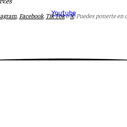
v.es
Youtube
tagram
,
Facebook
,
Tik Tok
o
X
. Puedes ponerte en 