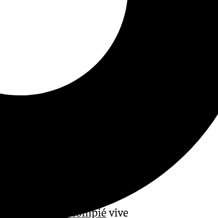
el
Real Betis Balompié
vive