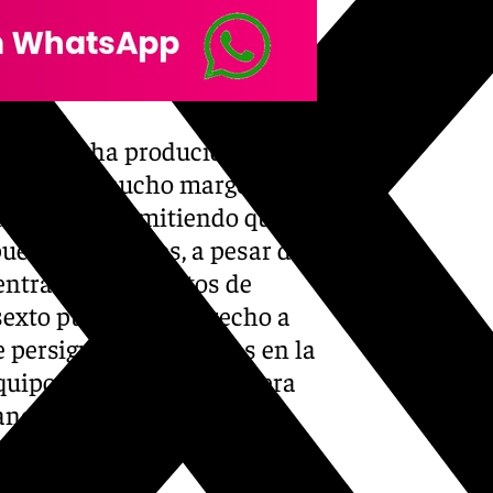
que ya se ha producido en
o no hay mucho margen para
añola está permitiendo que los
uestos europeos, a pesar de
entran a seis puntos de
sexto puesto con derecho a
persigue a los rayistas en la
quipo en visitar La Palmera
ancia para no descolgarse