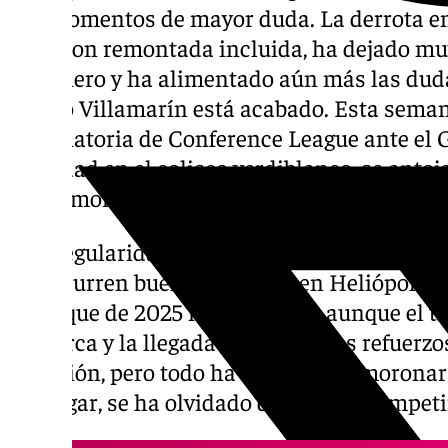
sus momentos de mayor duda. La derrota en 
Vigo, con remontada incluida, ha dejado muy 
Ingeniero y ha alimentado aún más las dudas
Benito Villamarín está acabado. Esta semana
eliminatoria de Conference League ante el G
Sociedad en el coliseo verdiblanco, se antoja
en un momento cumbre.
La irregularidad verdiblanca esta temporad
transcurren buenos tiempos en Heliópolis y 
arranque de 2025 no fue bueno, aunque el tr
Mallorca y la llegada de los nuevos refuerzos
la afición, pero todo ha vuelto a desmorona
despegar, se ha olvidado de ganar y compet