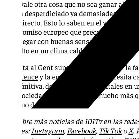
No le vale otra cosa que no sea ganar al Real
se han desperdiciado ya demasiadas oport
rival directo. Esto lo saben en el vestuario, 
compromiso europeo que precede este próx
para llegar con buenas sensaciones y sin qu
envuelto en un clima caldeado.
La visita al Gent supone el arranque de la fa
Conference
y la entidad también necesita 
En definitiva, dos compromisos vitales en 
Real Sociedad pueden marcar mucho más qu
próximo del club.
Descubre más noticias de 101Tv en las rede
sociales:
Instagram
,
Facebook
,
Tik Tok
o
X
.