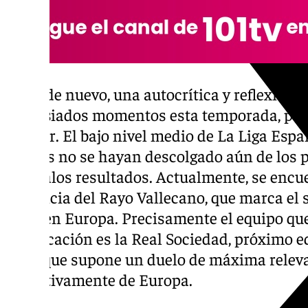
Urge, de nuevo, una autocrítica y reflexión 
demasiados momentos esta temporada, per
el error. El bajo nivel medio de La Liga Esp
béticos no se hayan descolgado aún de los p
los malos resultados. Actualmente, se encu
distancia del Rayo Vallecano, que marca el 
jugar en Europa. Precisamente el equipo que 
clasificación es la Real Sociedad, próximo e
en lo que supone un duelo de máxima relev
definitivamente de Europa.