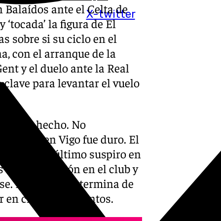
Balaídos ante el Celta de
X-twitter
‘tocada’ la figura de El
 sobre si su ciclo en el
, con el arranque de la
ent y el duelo ante la Real
 clave para levantar el vuelo
a es un hecho. No
el golpe en Vigo fue duro. El
iunfo en el último suspiro en
 elevó la ilusión en el club y
rse. El equipo no termina de
ir en ciertos momentos.