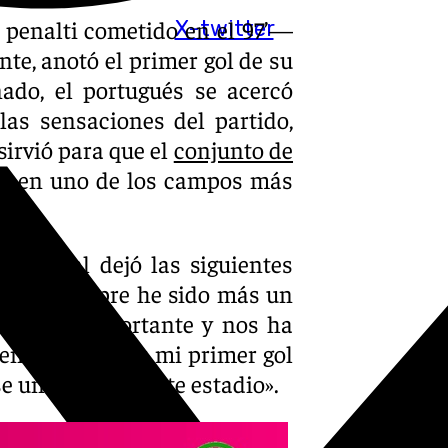
 penalti cometido en el 97’—
X-twitter
te, anotó el primer gol de su
nado, el portugués se acercó
las sensaciones del partido,
sirvió para que el
conjunto de
to
en uno de los campos más
 central dejó las siguientes
rera. Siempre he sido más un
 ha sido importante y nos ha
nto, tanto por mi primer gol
e un punto en este estadio».