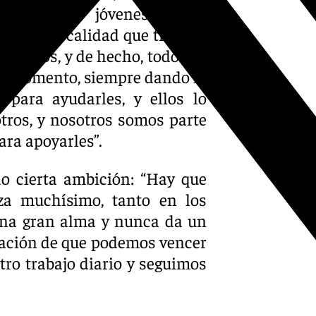
ñito: “Los jóvenes tienen
ndió la calidad que tiene la
en ellos, y de hecho, todos ya
u momento, siempre dando lo
 para ayudarles, y ellos lo
tros, y nosotros somos parte
ara apoyarles”.
do cierta ambición: “Hay que
rza muchísimo, tanto en los
una gran alma y nunca da un
sación de que podemos vencer
tro trabajo diario y seguimos