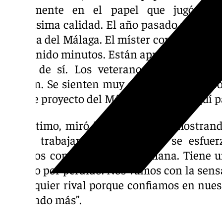
únicamente en el papel que jugó Anto
muchísima calidad. El año pasado me sorpre
cantera del Málaga. El míster confía mucho 
han tenido minutos. Están aprovechando s
mejor de sí. Los veteranos estamos aquí
sienten. Se sienten muy cómodos con noso
de este proyecto del Málaga, estamos aquí p
Por último, miró hacia el futuro mostran
seguir trabajando. Este equipo se esfue
partidos como durante la semana. Tiene 
partido por perdido. Nos vamos con la sen
a cualquier rival porque confiamos en nues
buscando más”.