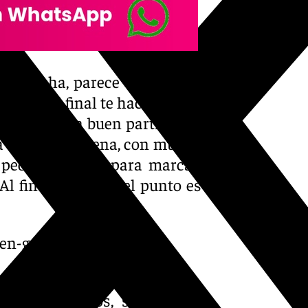
e marcha, parece que le deja
enalti al final te hace pensar
os hecho un buen partido. La
a sido muy buena, con mucha
o peor momento para marcar,
Al final, creo que el punto es
o-en-granada-habria-sido-
 los canteranos, sin ceñirse