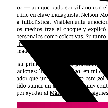
El héroe — aunque pudo ser villano con el
del partido en clave malaguista, Nelson Mon
carrera futbolística. Visiblemente emocio
ante los medios tras el choque y explicó 
tanto personales como colectivas. Su tanto 
Sergio Pellicer consiguiese un valioso pun
complicados de la categoría.
Sobre su primer tanto como profesional, el
declaraciones: “Es mi primer gol en mi car
rematador que un goleador, pero este gol
permitido sumar un punto. Estoy muy conte
como por ayudar al
Málaga
a que consiguies