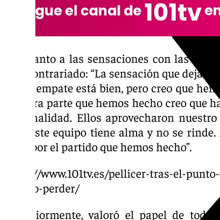
En cuanto a las sensaciones con las que s
algo contrariado: “La sensación que deja el p
que el empate está bien, pero creo que hem
primera parte que hemos hecho creo que h
personalidad. Ellos aprovecharon nuestr
pero este equipo tiene alma y no se rinde. 
justo por el partido que hemos hecho”.
https://www.101tv.es/pellicer-tras-el-punt
injusto-perder/
Posteriormente, valoró el papel de todos