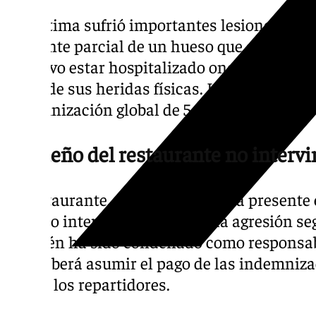
La víctima sufrió importantes lesiones y fra
implante parcial de un hueso que afectaba a
que tuvo estar hospitalizado once días toda
curar de sus heridas físicas. La sentencia 
indemnización global de 54.270 euros en fav
El dueño del restaurante no intervi
El restaurante, cuyo dueño estaba presente
pero no intervino para frenar la agresión se
también ha sido condenado como responsable
que deberá asumir el pago de las indemniza
hagan los repartidores.