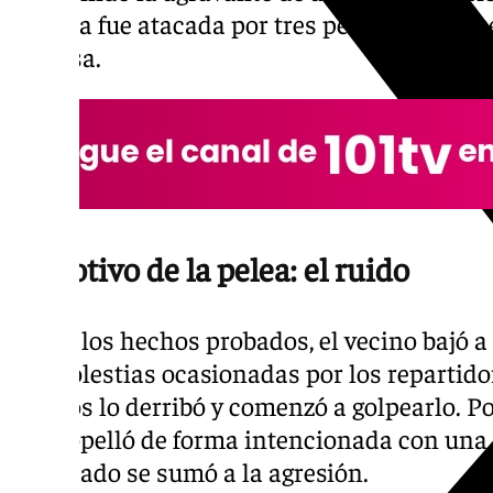
víctima fue atacada por tres personas, lo qu
defensa.
El motivo de la pelea: el ruido
Según los hechos probados, el vecino bajó a 
las molestias ocasionadas por los repartido
de ellos lo derribó y comenzó a golpearlo. 
lo atropelló de forma intencionada con una 
implicado se sumó a la agresión.