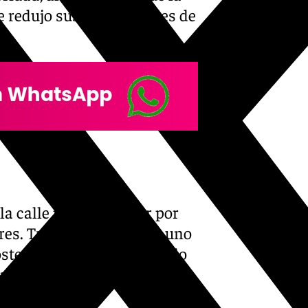
e redujo sus posibilidades de
la calle para protestar por
res. Tras una discusión, uno
Posteriormente, otro acusado
moto de reparto y un tercer