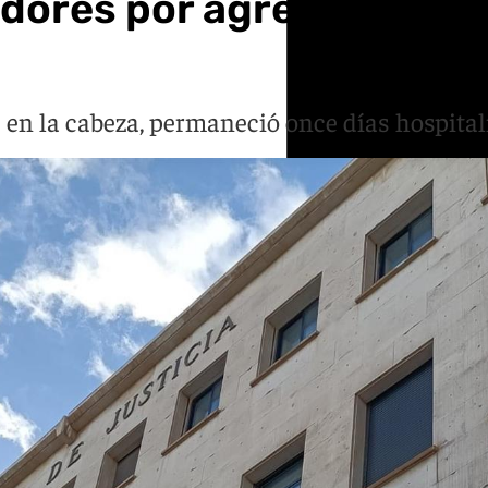
dores por agredir y atrop
as en la cabeza, permaneció once días hospita