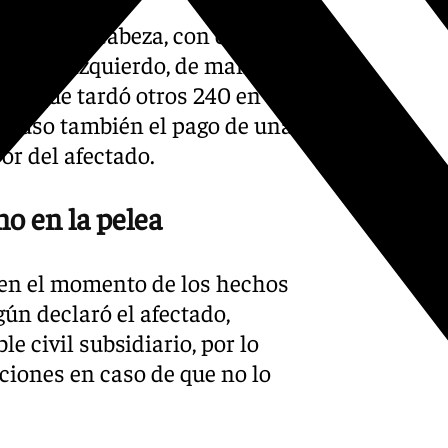
cturas en cabeza, con el
 su ojo izquierdo, de manera
 vez que tardó otros 240 en
impuso también el pago de una
or del afectado.
no en la pelea
 en el momento de los hechos
gún declaró el afectado,
 civil subsidiario, por lo
ciones en caso de que no lo