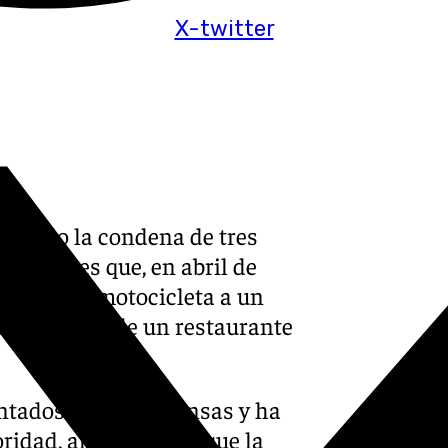
X-twitter
irmado la condena de tres
partidores que, en abril de
n con una motocicleta a un
en la puerta de un restaurante
ntados por las defensas y ha
idad, al considerar que la