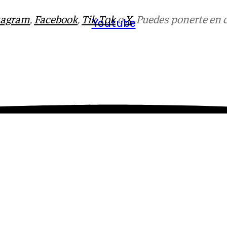
tagram
,
Facebook
,
Tik Tok
o
X
. Puedes ponerte en 
Youtube