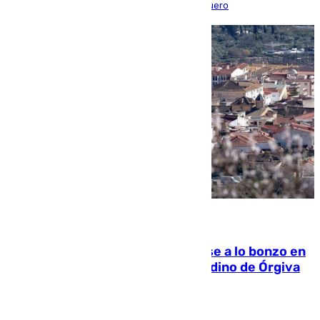
triunfo de los amistosos previo al arranque liguero
05.08.2026
Muere un indigente tras quemarse a lo bonzo en
una bañera en el municipio granadino de Órgiva