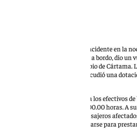
Cártama vivió un impactante incidente en la no
turístico, con unas 30 personas a bordo, dio un 
calle Santo Cristo, en el municipio de Cártama. 
siendo investigadas, y al lugar acudió una dotac
Bomberos de Coín.
El aviso movilizó de inmediato a los efectivos 
en el lugar entre las 21.40 y las 00.00 horas. A su
encontraron con numerosos pasajeros afectados 
momento, tuvieron que coordinarse para prestar a
garantizar la seguridad