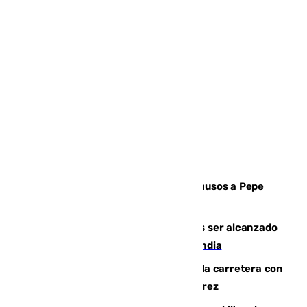
Granada despide con lágrimas y aplausos a Pepe
Habichuela
Un futbolista de 24 años muere tras ser alcanzado
por un rayo durante un partido en Tailandia
Muere un conductor tras salirse de la carretera con
su turismo en la A-480 a la altura de Jerez