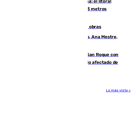
Julio supera a junio en basura marina: el litoral
occidental malagueño recoge más de 33 metros
cúbicos de residuos
El Cádiz se afila ante un Granada en obras
La nueva presidenta del Parlamento, Ana Mestre,
hace parada institucional en Cádiz
Estabilizado el incendio forestal de San Roque con
19 familias aún desalojadas y un domicilio afectado de
gravedad
Lo más visto >
Más noticias
Ver más >