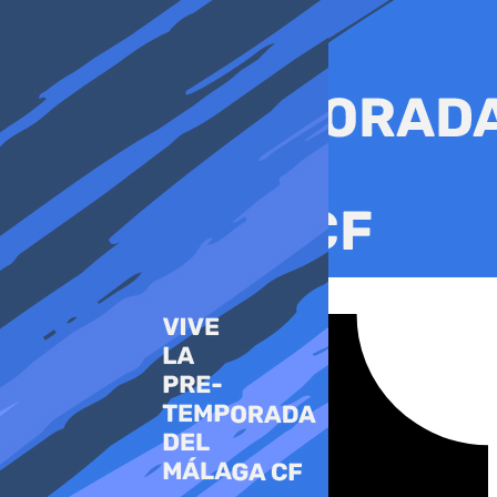
Ir
al
contenido
Tiktok