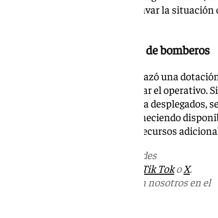
movimientos que pudieran agravar la situación o 
ocupantes.
Desplegaron dos dotaciones de bomberos
Hasta el lugar también se desplazó una dotació
Alhaurín de la Torre para reforzar el operativo. S
situación junto a los efectivos ya desplegados, 
su intervención directa, permaneciendo disponib
emergencia hubiera requerido recursos adiciona
Más noticias de
101TV
en las redes
sociales:
Instagram
,
Facebook
,
Tik Tok
o
X
.
Puedes ponerte en contacto con nosotros en el
correo
informativos@101tv.es