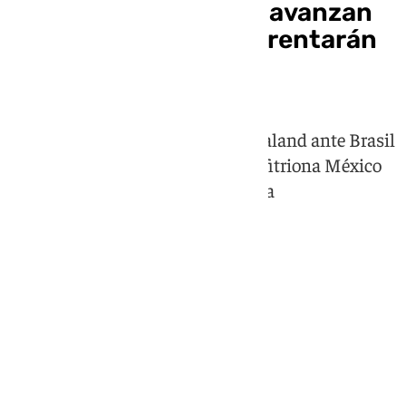
Noruega e Inglaterra avanzan
en el Mundial y se enfrentarán
en Cuartos
Una actuación memorable de Haaland ante Brasil
y una sólida Inglaterra ante la anfitriona México
les dan el pase a la siguiente ronda