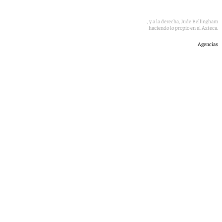
A la izquierda, Haaland celebrando uno de sus dos goles, y a la derecha, Jude Bellingham
haciendo lo propio en el Azteca.
Agencias
Óscar Gil
lunes, 6 julio 2026, 10:04
Compartir: