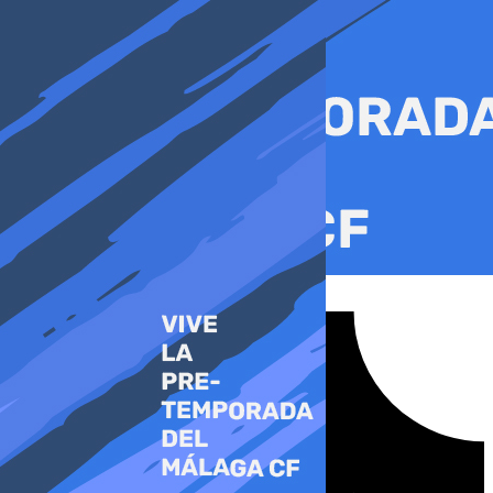
Ir
al
contenido
Tiktok