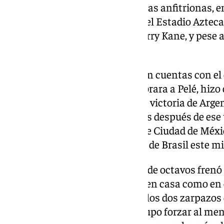
eliminar (2-3) a México, una de las anfitrionas,
cargado de tintes históricos en el Estadio Azteca
Bellingham, más otro gol de Harry Kane, y pese
media hora.
Los de Thomas Tuchel ajustaron cuentas con el
después de que en 1970 encumbrara a Pelé, hizo c
Diego Armando Maradona en la victoria de Argent
ronda de cuartos. Cuarenta años después de ese 
del fútbol salieron victoriosos de Ciudad de Méx
Noruega, sorprendente verdugo de Brasil este 
Una vez más, el muro moderno de octavos frenó a 
aprovechar el impulso de jugar en casa como en
cuartos de final, se descuidó en los dos zarpazo
penalti de Kane, y después no supo forzar al me