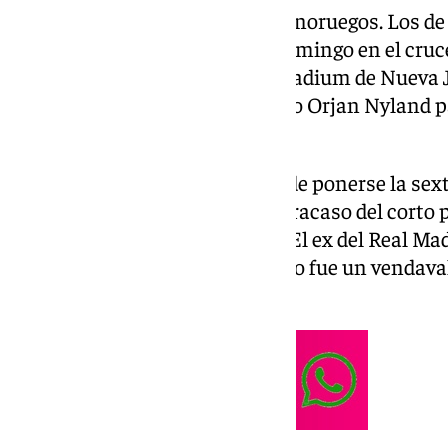
Primero le tocaba el turno a los noruegos. Los d
eliminaron (1-2) a Brasil este domingo en el cruc
2026 celebrado en el MetLife Stadium de Nueva J
destacada de Erling y del portero Orjan Nyland pa
pentacampeona.
Brasil dijo adiós a otro intento de ponerse la sex
quinta y última, con un nuevo fracaso del corto 
que está renovado hasta 2030. El ex del Real Ma
críticas, ya que la ‹Canarinha› no fue un vendava
chocó esta vez con Nyland.