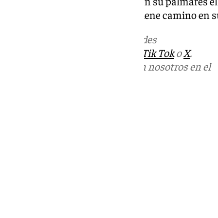
más. Inglaterra, que solo tiene en su palmarés el
historia en el Azteca pero aún tiene camino en 
Más noticias de
101TV
en las redes
sociales:
Instagram
,
Facebook
,
Tik Tok
o
X
.
Puedes ponerte en contacto con nosotros en el
correo
informativos@101tv.es
Tags:
Últimas noticias