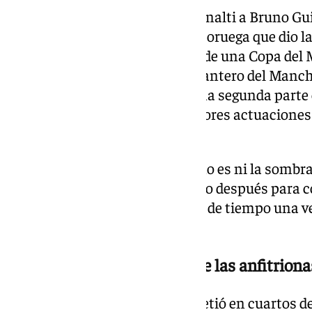
El meta del Sevilla detuvo un penalti a Bruno Gu
alimentó la fe propia y de una Noruega que dio
primera vez en cuartos de final de una Copa del
entre Haaland y Vinícius, el delantero del Manche
Real Madrid con dos goles en una segunda parte 
calificarse como una de las mejores actuaciones 
Mundial.
Un irreconocible Neymar, que no es ni la sombra d
hizo de penalti el 1-2, con tiempo después para c
peligro. Brasil se despidió antes de tiempo una 
campanada Mundial.
Inglaterra se ‹carga› a una de las anfitrio
La selección de Inglaterra se metió en cuartos de