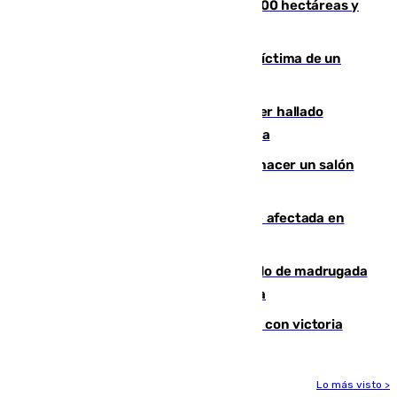
El incendio de Niebla alcanza las 8.000 hectáreas y
mantiene desalojadas a 474 personas
El tenista checho Lehecka, nueva víctima de un
Rafa Jódar que está siendo imparable
Muere un hombre de 58 años tras ser hallado
inconsciente en una piscina en Cómpeta
Un tribunal federal impide a Trump hacer un salón
de baile en la Casa Blanca
Incendios de Castellón: la superficie afectada en
Tírig roza las 400 hectáreas
Muere un peatón tras ser atropellado de madrugada
en la carretera A-7 a su paso por Málaga
El Granada cierra su puesta a punto con victoria
Lo más visto >