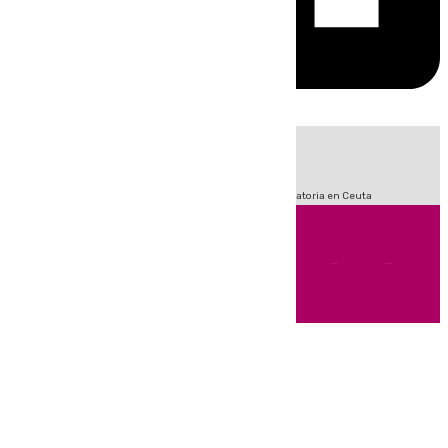
HOY
|
Sucesos
Fútbol
LaLiga
Primera División
Crisis Migratoria en Ceuta
Andalucía