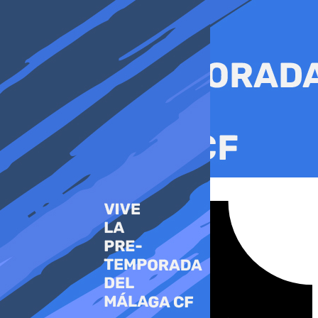
Ir
al
contenido
Tiktok