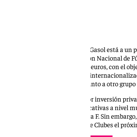
El exjugador de baloncesto Pau Gasol está a un p
millonaria en la Primera División Nacional de F
invertido será de 55 millones de euros, con el obj
modelo comercial y acelerar su internacionalizac
Gasol será ‹Gasol16 Ventures› junto a otro grupo 
La inyección supondría la mayor inversión priv
fútbol, y «una de las más significativas a nivel m
femenino», según destaca la Liga F. Sin embargo,
una Asamblea Extraordinaria de Clubes el próxim