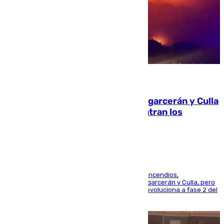
08.08.2026
Incendios de Castellón: Sierra Engarcerán y Culla
evolucionan positivamente y centran los
esfuerzos en Tírig
La UME se suma al operativo de control de los incendios,
progresando adecuadamente los de Sierra Engarcerán y Culla, pero
centrando todo el empeño en el de Culla, que evoluciona a fase 2 del
PEIF