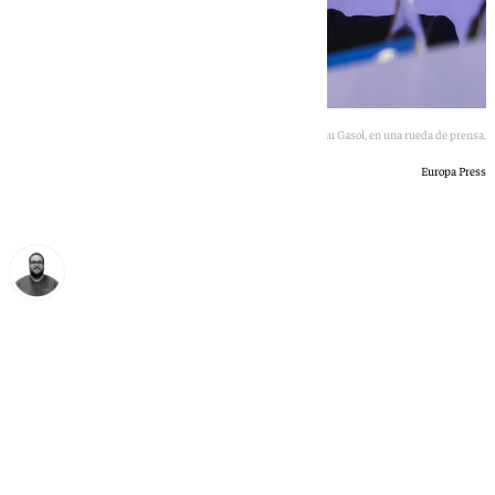
Pau Gasol, en una rueda de prensa.
Europa Press
Manuel Díaz
miércoles, 17 junio 2026, 11:36
Compartir: