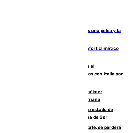
Tensión en la prisión de Alhaurín tras una pelea y la
incautación de un punzón
Málaga contabiliza 148 zonas de confort climático
para enfrentar las altas temperaturas
Marlaska notifica a la Unión Europea el
restablecimiento de controles fronterizos con Italia por
vía aérea y marítima
Hallan sin vida al granadino con Alzhéimer
desaparecido hace una semana en Churriana
Encuentran un cadáver en avanzado estado de
descomposición en la localidad granadina de Gor
Christantus Uche, delantero del Getafe, se perderá