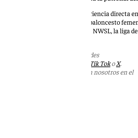
«Pau aportará, además, su experiencia directa 
inversor en la WNBA, la liga de baloncesto feme
Unidos, así como el Bay FC de la NWSL, la liga d
Unidos», concluye.
Más noticias de
101TV
en las redes
sociales:
Instagram
,
Facebook
,
Tik Tok
o
X
.
Puedes ponerte en contacto con nosotros en el
correo
informativos@101tv.es
Tags:
Últimas noticias