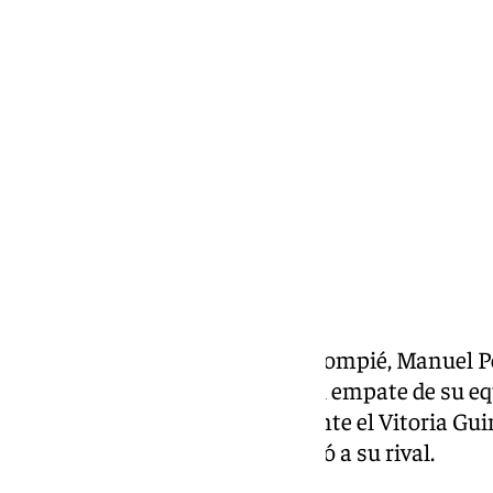
Miguel Alfonso
jueves, 6 marzo 2025, 21:24
Compartir:
El entrenador del Real Betis Balompié, Manuel P
medios de comunicación tras el empate de su equ
final de la Conference League ante el Vitoria Gu
positivamente el partido y elogió a su rival.