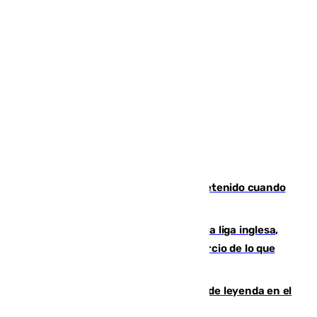
Mata a su expareja en Murcia y es detenido cuando
huía hacia Granada
El Boreham Wood, equipo de la quinta liga inglesa,
rechaza una oferta equivalente a un tercio de lo que
vale el club por un jugador
La familia Hernangómez: un legado de leyenda en el
mundo del baloncesto