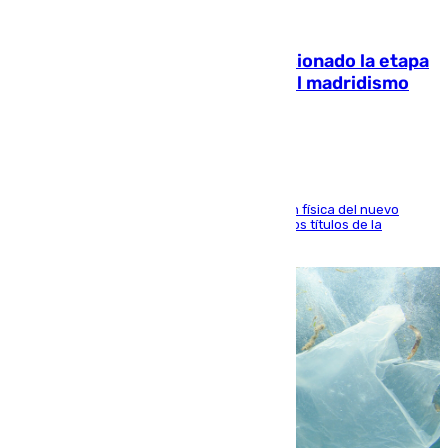
06.08.2026
El malagueño Brahim afronta ilusionado la etapa
con Mourinho y considera que «el madridismo
está contento con mi fútbol»
El atacante malagueño destaca la preparación física del nuevo
cuerpo técnico y fija como meta pelear todos los títulos de la
temporada