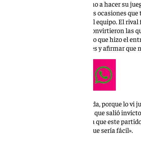
«Fue un buen partido, el rival vino a hacer su jueg
Estuvieron muy acertados en las ocasiones que 
no tengo mucho que criticarle al equipo. El rival
balón. Nos llegaron poco pero convirtieron las qu
valoración general del encuentro que hizo el ent
dudó en elogiar a los portugueses y afirmar que n
«No me ha sorprendido para nada, porque lo vi ju
un equipo bueno técnicamente, que salió invicto 
externamente, la gente pensaba que este partido
nosotros nunca pensamos en que sería fácil».