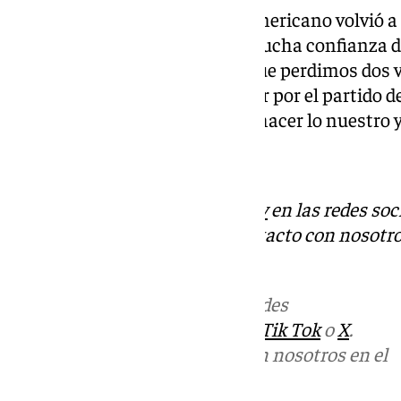
Por último, el preparador sudamericano volvió a r
cómo deben afrontarlo. «Con mucha confianza de i
podemos estar contentos porque perdimos dos ve
muy igualado. La clave está en ir por el partido 
jugar igual. Nosotros debemos hacer lo nuestro 
Descubre más noticias de
101Tv
en las redes soc
Tok
o
X
. Puedes ponerte en contacto con nosotro
informativos@101tv.es
Más noticias de
101TV
en las redes
sociales:
Instagram
,
Facebook
,
Tik Tok
o
X
.
Puedes ponerte en contacto con nosotros en el
correo
informativos@101tv.es