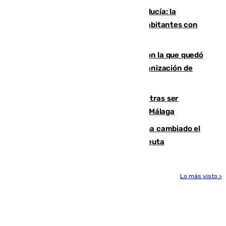
Nuevo récord de población en Andalucía: la
comunidad supera los 8,7 millones de habitantes con
una alta tasa de extranjeros
Agrede sexualmente a una mujer con la que quedó
por Instagram: dos años prisión e indemnización de
9.000 euros
Un turista de 17 años, hospitalizado tras ser
atropellado a propósito en el Centro de Málaga
De bocadillos a lentejas y pollo: así ha cambiado el
menú de los militares desplegados en Ceuta
Lo más visto >
Más noticias