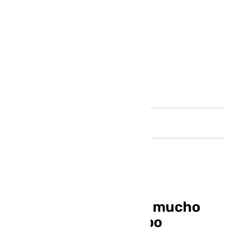
Andalucía
Pellegrini: «No tengo mucho
que criticarle al equipo