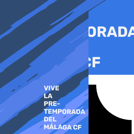
Ir
al
contenido
Tiktok