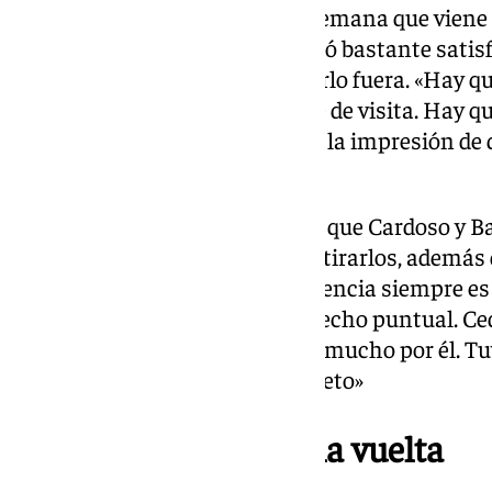
De cara al partido de vuelta la semana que viene 
de los suyos, Pellegrini se mostró bastante sati
el Villamarín y abogó por repetirlo fuera. «Hay que
Vitoria juega igual en casa y que de visita. Hay q
buscar el partido allí. No me dio la impresión de 
varias recuperaciones altas».
Respecto a los cambios, explicó que Cardoso y 
musculares, por eso tuvo que retirarlos, además de
Johnny pidió el cambio, su presencia siempre es
establecería el empate en ese hecho puntual. Ce
hizo un gran partido, me alegro mucho por él. T
gol. Hizo un partido muy completo»
«Personalidad» para la vuelta