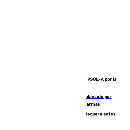
Vuelve el duelo dialéctico entre PP y PSOE-A por la
financiación de las autonomías
Detienen en Málaga a un fugitivo reclamado por
Colombia por homicidio y transporte de armas
Prueba final del Granada ante el Antequera antes
del inicio de la Liga