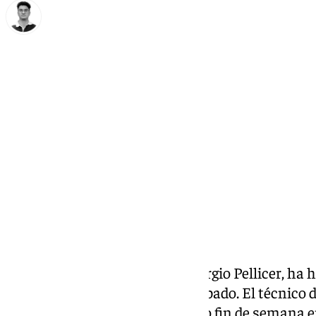
Ignacio Pérez
viernes, 11 octubre 2024, 14:14
Compartir:
El entrenador del
Málaga CF,
Sergio Pellicer, ha 
ante el Cádiz CF del próximo sábado. El técnico d
los graves incidentes del pasado fin de semana e