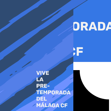
Ir
al
contenido
Tiktok