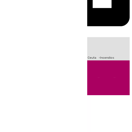
HOY
|
Fútbol
Sucesos
Primera División
Crisis Migratoria en Ceuta
Incendios
Andalucía