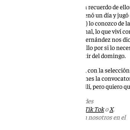
Exmalagustas: Tengo muy buen recuerdo de ellos.
fichas, el año de los ‘locos’. Entrenó un día y ju
todo. Ese es él. A Javi (Ontiveros) lo conozco de 
(ríe). Tiene un talento descomunal, lo que viví co
ya después yo no estaba. Luis Hernández nos dio
año del ERE estuvo en el banquillo por si lo nece
igual que en el Cádiz, pero a partir del domingo.
Convocatoria: «
Aaron y Cordero
, con la selecció
Quedan 24, todos viajan, ahí tienes la convocator
equipo, dejaré a uno sin vestir allí, pero quiero q
Más noticias de
101TV
en las redes
sociales:
Instagram
,
Facebook
,
Tik Tok
o
X
.
Puedes ponerte en contacto con nosotros en el
correo
informativos@101tv.es