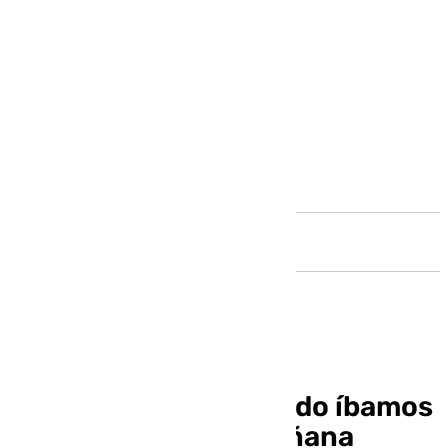
Andalucía
Pellicer: «El año pasado íbamos
a San Fernando y mañana