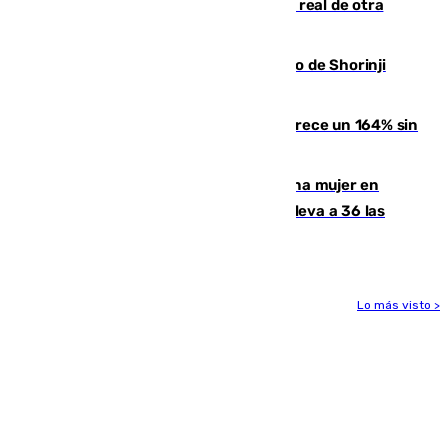
Ceuta se prepara ante la posibilidad real de otra
entrada masiva el 15 de agosto
Cártama, protagonista en el Europeo de Shorinji
Kempo celebrado en Berlín
La llegada de inmigrantes a Ceuta crece un 164% sin
contar la entrada masiva
Igualdad confirma el asesinato de una mujer en
Benahavís como violencia machista y eleva a 36 las
víctimas en 2026
Lo más visto >
Más noticias
Ver más >