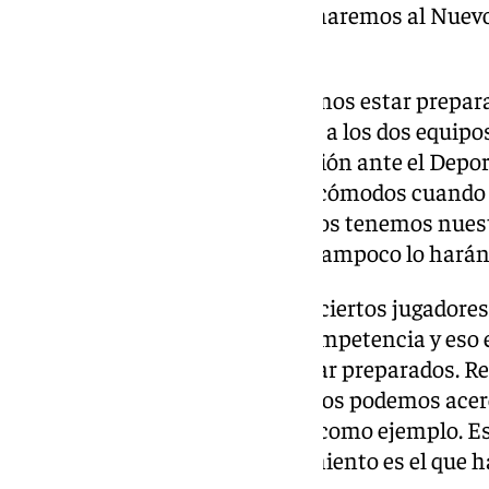
hacia San Fernando y ahora lo haremos al Nuevo
la charla motivadora».
Temporal que se espera: «Debemos estar prepar
circunstancia, pero afecta igual a los dos equip
idea muy clara, bajamos la presión ante el Dep
del partido. Nos sentimos más cómodos cuando 
momentos para los dos, nosotros tenemos nues
enseñar nuestras cartas, ellos tampoco lo harán
Confianza en la plantilla: «Hay ciertos jugadores
ritmo, otros tienen una gran competencia y es
importante el nivel mental, estar preparados. R
todos como es Rafa Nadal. No nos podemos acerc
circunstancia, pero debe servir como ejemplo. E
tener su oportunidad. El rendimiento es el que h