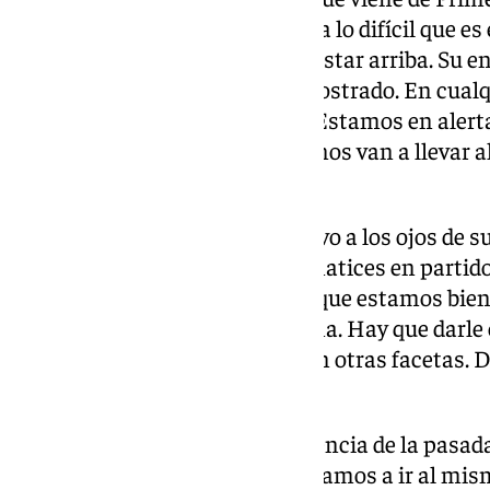
resultados y esto nos demuestra lo difícil que e
que bajan tiene esa presión de estar arriba. Su e
mucha experiencia y lo ha demostrado. En cual
continuación a los resultados. Estamos en alerta
Estaremos preparados porque nos van a llevar al
partido».
El Málaga, un equipo competitivo a los ojos de 
bien, es cierto que hay ciertos matices en parti
Nosotros somos nuevos y creo que estamos bien.
tenemos que tener mucha calma. Hay que darle 
estamos acertando y mejorar en otras facetas. 
última zona.
Un cambio significativo a diferencia de la pas
un partido señalado, un derbi. Vamos a ir al mis