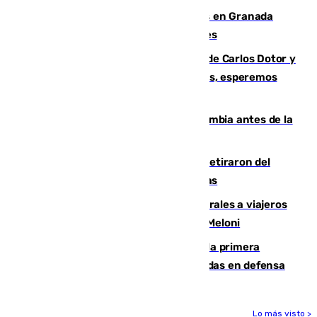
Controlado un incendio de rastrojos en Granada
junto a la autovía y al Callejón de Nogales
Juanfran Funes, sobre las lesiones de Carlos Dotor y
Fernando Calero: “Estamos preocupados, esperemos
que no sea nada”
Felipe VI refuerza los lazos con Colombia antes de la
llegada del nuevo presidente
Fernando Calero y Carlos Dotor se retiraron del
encuentro contra el Ceuta con molestias
España restablece controles temporales a viajeros
procedentes de Italia como repuesta a Meloni
El Málaga cae ante el Ceuta y suma la primera
derrota de la pretemporada dejando dudas en defensa
Lo más visto >