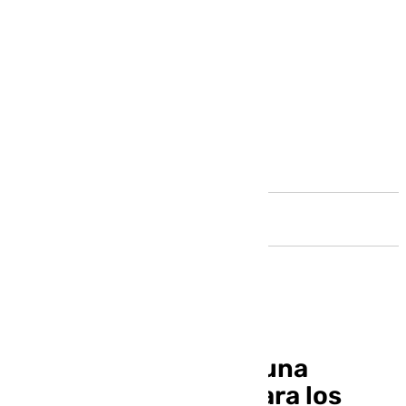
Andalucía
Pimienta: «Tenemos una
plantilla muy corta para los