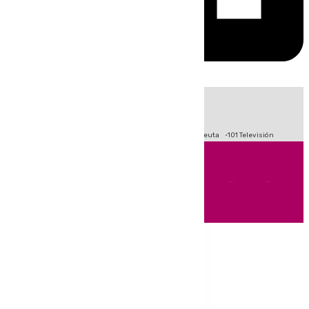
HOY
|
Fútbol
Primera División
LaLiga
Crisis Migratoria en Ceuta
101 Televisión
Andalucía