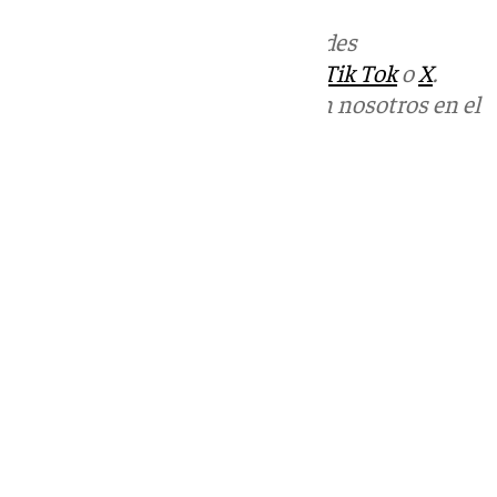
Más noticias de
101TV
en las redes
sociales:
Instagram
,
Facebook
,
Tik Tok
o
X
.
Puedes ponerte en contacto con nosotros en el
correo
informativos@101tv.es
Tags:
Últimas noticias