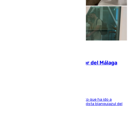
07.08.2026
Isco, la nueva mascota del jugador del Málaga
Dani Lorenzo
El centrocampista marbellí es ‘padre’ de un gato que ha ido a
recoger a Vigo y su nombre es como el exfutbolista blanquiazul del
Arroyo de la Miel