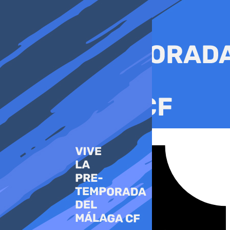
Ir
al
contenido
Tiktok