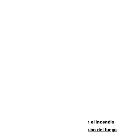
Activado el nivel 2 de emergencia en el incendio
forestal de Niebla por la compleja evolución del fuego