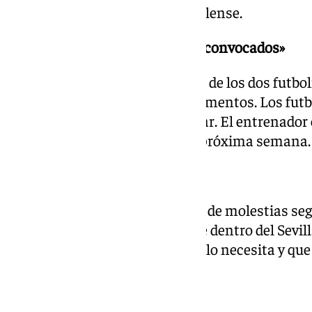
encuentran en la cantera hispalense.
«Manu Bueno y Ramón van a ir convocados»
Pimienta confirmó la presencia de los dos futbolis
importantes en estos duros momentos. Los futbo
convocatoria y podrán participar. El entrenador 
jugar, estos podrían hacerlo la próxima semana.
«Suso va tener que participar»
El futbolista gaditano está libre de molestias s
Suso, que parecía más fuera que dentro del Sevill
Pimienta expresó que el equipo lo necesita y que
quedan, tendrá oportunidades.
NOTICIAS DEPORTES