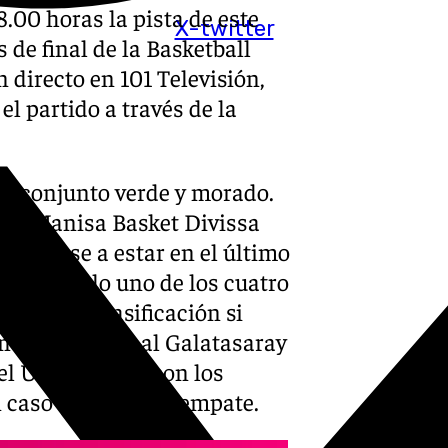
8.00 horas la pista de este
X-twitter
 de final de la Basketball
directo en 101 Televisión,
l partido a través de la
 el conjunto verde y morado.
 el Manisa Basket Divissa
ón. Pese a estar en el último
ganado sólo uno de los cuatro
r por la clasificación si
n al Unicaja y al Galatasaray
l Unicaja y -11 con los
n caso de un triple empate.