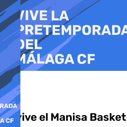
Ir
al
contenido
Revive el Manisa Baske