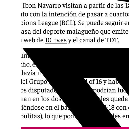
Los de Ibon Navarro visitan a partir de las 1
conjunto con la intención de pasar a cuartos
Champions League (BCL). Se puede seguir en 
en la casa del deporte malagueño que emite e
página web de
101tv.es
y el canal de TDT.
No es una tarea fácil la de este martes para
De hecho, enfrente tendrá a un equipo como
que todavía mantiene opciones de clasificaci
lugar del Grupo J en el Round of 16 y haber 
partidos disputados, los turcos podrían lucha
vencieran en los dos partidos que les queda
imponiéndose en el basket average (-18 con e
estambulitas), lo que podría beneficiarles e