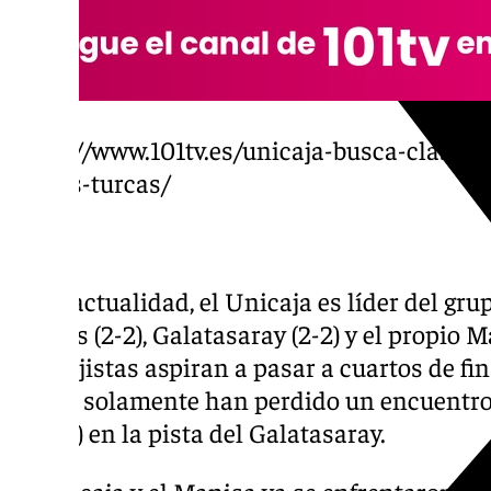
https://www.101tv.es/unicaja-busca-clasific
tierras-turcas/
En la actualidad, el Unicaja es líder del grup
Vilnius (2-2), Galatasaray (2-2) y el propio M
Los cajistas aspiran a pasar a cuartos de fi
donde solamente han perdido un encuentro
(86-84) en la pista del Galatasaray.
El Unicaja y el Manisa ya se enfrentaron en