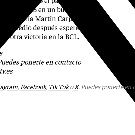
ron por 91-73 en un buen
s José María Martín Carpena
mes y medio después esperan
n otra victoria en la BCL.
s
 Puedes ponerte en contacto
v.es
tagram
,
Facebook
,
Tik Tok
o
X
. Puedes ponerte en 