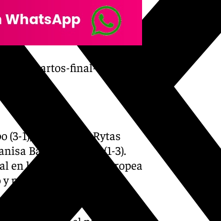
acion-cuartos-final-bcl-
o (3-1), seguido del Rytas
anisa Basket Divissa (1-3).
nal en la competición europea
 y por apenas dos puntos
 el Round of 16 el pasado 29