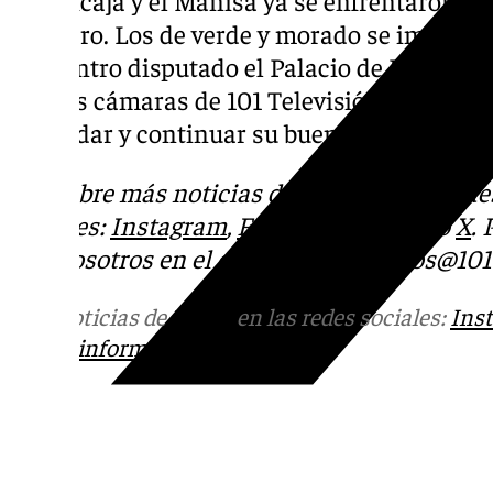
de enero. Los de verde y morado se impusie
encuentro disputado el Palacio de Deporte
con las cámaras de 101 Televisión. Ahora, 
refrendar y continuar su buena temporada co
Descubre más noticias de 101TV en las rede
sociales:
Instagram
,
Facebook
,
Tik Tok
o
X
.
con nosotros en el correo
informativos@101t
Más noticias de
101TV
en las redes sociales:
Ins
correo
informativos@101tv.es
Tags: