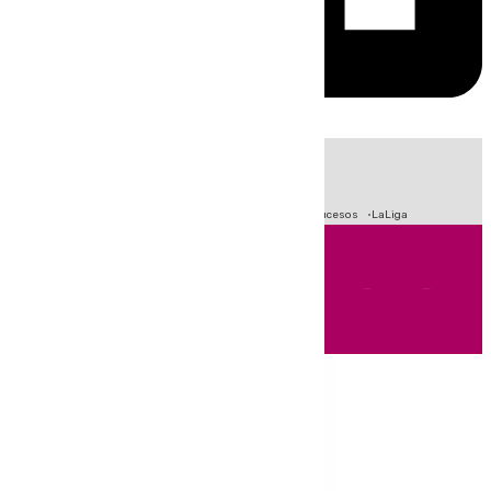
HOY
|
Fútbol
Primera División
Crisis Migratoria en Ceuta
Sucesos
LaLiga
Andalucía