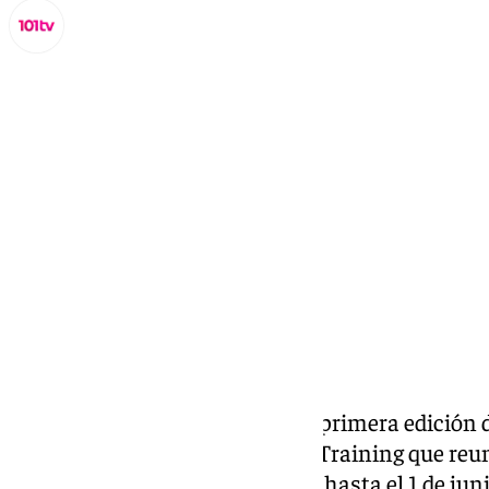
Miguel Alfonso
sábado, 22 marzo 2025, 13:40
Compartir:
La ciudad de Málaga acogerá la primera edició
experiencia deportiva de Cross Training que reun
aficionados desde el 31 de mayo hasta el 1 de juni