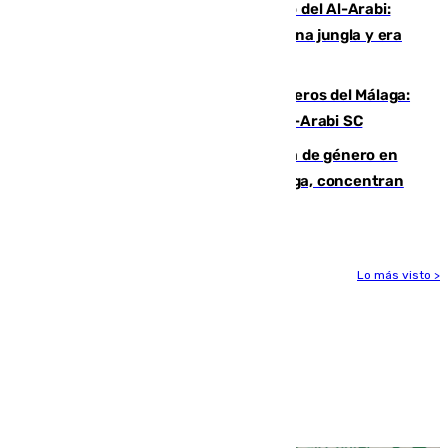
Juanfran Funes, sobre el duro juego del Al-Arabi:
“Por momentos nos hemos metido en una jungla y era
hasta peligroso”
Ya se han estrenado los tres delanteros del Málaga:
Eneko Jauregui, bigoleador contra el Al-Arabi SC
35 mujeres asesinadas por violencia de género en
España en este 2026: Andalucía y Málaga, concentran
el foco de la tragedia
Lo más visto >
Más noticias
Ver más >