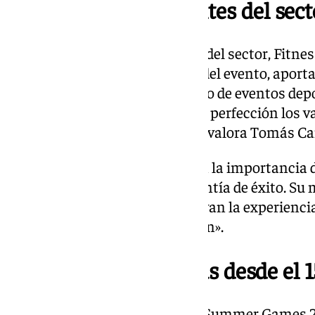
Apoyados por referentes del sect
Los grandes marcas referentes del sector, Fitne
como patrocinadores oficiales del evento, apor
su compromiso con el desarrollo de eventos depor
Summer Games representa a la perfección los 
esfuerzo, pasión y comunidad», valora Tomás Ca
Desde la organización destacan la importancia d
con Fitness Deluxe es una garantía de éxito. Su m
compromiso con el deporte elevan la experiencia 
prestigio de esta primera edición».
Inscripciones abiertas desde el 
Las inscripciones para Sacaba Summer Games 20