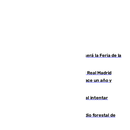
Talleres, escape room y música: así será la Feria de la
Juventud Cofrade de Málaga
El fichaje más caro de la historia del Real Madrid
costaba 105 millones de euros menos hace un año y
jugaba en Leganés
Ceuta suma 82 fallecidos en el mar al intentar
cruzar la frontera española
Huelva eleva a emergencia el incendio forestal de
Niebla