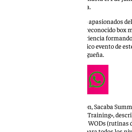
inédita en la capital costasoleña.
Nacido del entusiasmo de cinco apasionados del
funcional, y con el respaldo del reconocido bo
con más de una década de experiencia formand
Games se posiciona como el único evento de este
actualmente en la capital malagueña.
Más que una simple competición, Sacaba Summ
experiencia definitiva del Cross Training», descr
impulsores detallan que «habrá WODs (rutinas d
desafiar los límites, categorías para todos los n