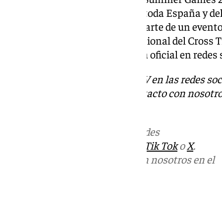
pasado 15 de enero. Equipos de toda España y d
reservar su plaza para formar parte de un event
un después en el panorama nacional del Cross 
información en su web y cuenta oficial en redes 
Descubre más noticias de 101TV en las redes soc
Tok
o
X
. Puedes ponerte en contacto con nosotro
informativos@101tv.es
Más noticias de
101TV
en las redes
sociales:
Instagram
,
Facebook
,
Tik Tok
o
X
.
Puedes ponerte en contacto con nosotros en el
correo
informativos@101tv.es
Tags: