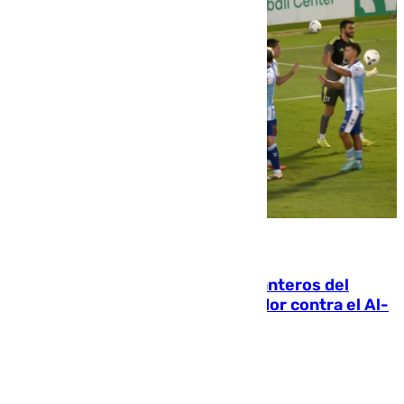
06.08.2026
Ya se han estrenado los tres delanteros del
Málaga: Eneko Jauregui, bigoleador contra el Al-
Arabi SC