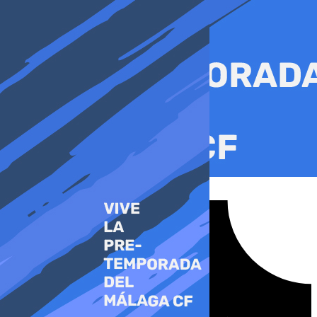
Ir
al
contenido
Tiktok