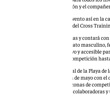
marcado por el esfuerzo, la pasión y el compañe
Tras muchos años sin un evento así en la ca
es convertirse en referente del Cross Train
El evento se disputará por parejas y contará con
Intermedio y Escalado- en formato masculino, fe
convierte en un espacio inclusivo y accesible para
desde quienes se inician en la competición has
El incomparable entorno natural de la Playa de 
durante el último fin de semana de mayo con el ob
Cross Training en España, con zonas de competic
para el público, zona de marcas colaboradoras y
trasciende lo deportivo.