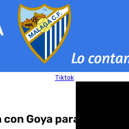
Tiktok
n con Goya para el balo