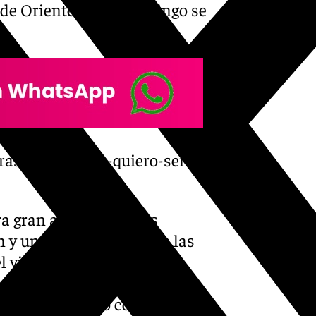
de Oriente, y este domingo se
ras-lograr-goya-quiero-ser-
a gran artista como es
 y un factor clave desde las
el videomarcador del Gran
 afición cajista y del resto
, ha participado como uno