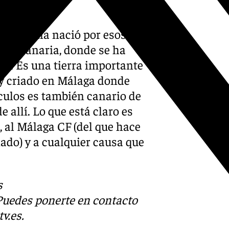
Salva Reina nació por esos
Gran Canaria, donde se ha
id. Es una tierra importante
 y criado en Málaga donde
culos es también canario de
e allí. Lo que está claro es
, al Málaga CF (del que hace
ado) y a cualquier causa que
s
 Puedes ponerte en contacto
v.es
.