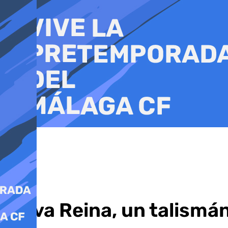
Ir
al
contenido
Salva Reina, un talismá