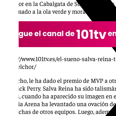
Melchor en la Cabalgata de Sus Majestades 
ha sumado a la ola verde y morada.
https://www.101tv.es/el-sueno-salva-reina-t
rey-melchor/
De hecho, le ha dado el premio de MVP a otr
Kendrick Perry. Salva Reina ha sido talismán
grades, cuando ha aparecido su imagen en 
Canaria Arena ha levantado una ovación de la
de hinchas de otros equipos. Luego, además