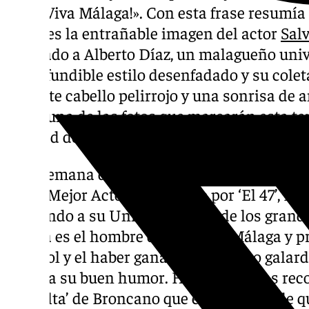
días, ¡Viva Málaga!». Con esta frase resumía
sociales la entrañable imagen del actor
Sal
abrazado a Alberto Díaz, un malagueño univ
inconfundible estilo desenfadado y su coleta
fulgente cabello pelirrojo y una sonrisa de
como una de las fotos que marcarán esta ter
entidad de Los Guindos.
Una semana después de ganar su primer Go
como Mejor Actor de Reparto por ‘El 47’, Re
apoyando a su Unicaja y a uno de los grande
artista es el hombre de moda en Málaga y p
español y el haber ganado el máximo galard
cambia su buen humor. Hace unos días reco
Revuelta’ de Broncano que el sueño que le q