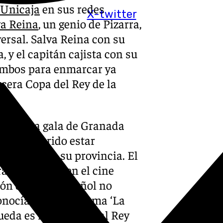
Unicaja
en sus redes
X-twitter
va Reina
, un genio de Pizarra,
ersal. Salva Reina con su
, y el capitán cajista con su
 ambos para enmarcar ya
cera Copa del Rey de la
ya en la gala de Granada
ina ha querido estar
s clubes de su provincia. El
rácticamente en el cine
ón del cine español no
nocía en el programa ‘La
ueda es representar al Rey