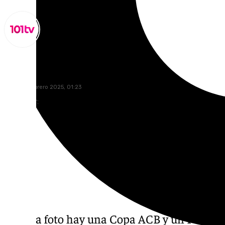
Miguel Alfonso
lunes, 17 febrero 2025, 01:23
Compartir:
En esta foto hay una Copa ACB y un Premio