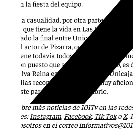
más en la fiesta del equipo.
Se da la casualidad, por otra parte, de que 
azares que tiene la vida en Las Palmas de 
celebrado la final entre Unicaja y Real Madr
para el actor de Pizarra, que aunque nacido
mantiene todavía todos sus principales vín
corazón puesto que su pareja, Kira Miró, es d
que Salva Reina está para apoyar al Unicaja
unos días reconocía es también muy aficion
se preste para mejorar su territorio.
Descubre más noticias de 101Tv en las rede
sociales:
Instagram
,
Facebook
,
Tik Tok
o
X
.
con nosotros en el correo
informativos@101t