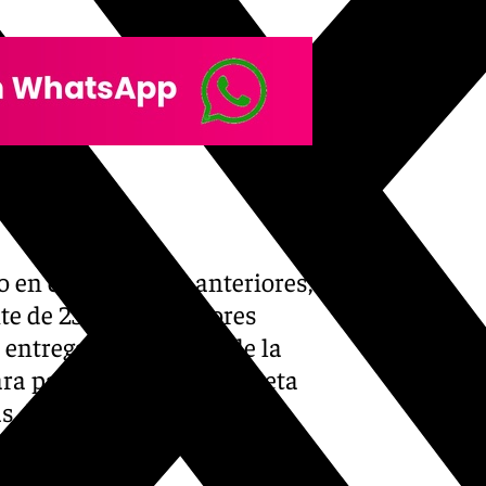
o en el año 2010 y anteriores,
ite de 25.000 corredores
 entregará una Bolsa de la
para participar, una camiseta
s de otros productos y
y colaboradores.