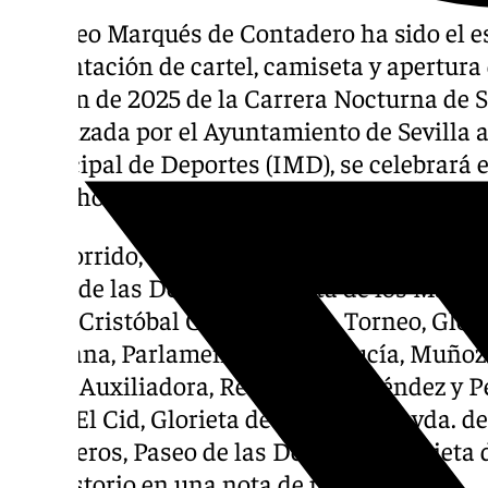
El paseo Marqués de Contadero ha sido el es
presentación de cartel, camiseta y apertura 
edición de 2025 de la Carrera Nocturna de Se
organizada por el Ayuntamiento de Sevilla a 
Municipal de Deportes (IMD), se celebrará e
22.00 horas, con punto de salida y llegada e
El recorrido, de 8.500 metros, es el siguient
Paseo de las Delicias, Glorieta de los Marine
Paseo Cristóbal Colón, Arjona, Torneo, Glor
Resolana, Parlamento de Andalucía, Muñoz
María Auxiliadora, Recaredo, Menéndez y Pe
Avda. El Cid, Glorieta de San Diego, Avda. d
Marineros, Paseo de las Delicias y Glorieta 
Consistorio en una nota de prensa.