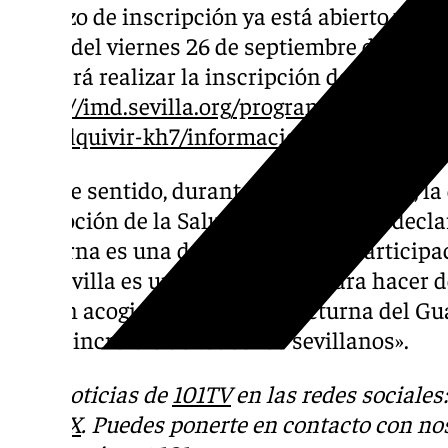
El plazo de inscripción ya está abierto y est
horas del viernes 26 de septiembre de 2025 
se podrá realizar la inscripción de forma onl
https://imd.sevilla.org/programas-deportiv
guadalquivir-kh7/informacion-de-inscripci
En este sentido, durante la presentación, la
Promoción de la Salud, Silvia Pozo, ha decla
nocturna es una de las que mayor participa
que Sevilla es una ciudad ideal para hacer 
la gran acogida de nuestra Nocturna del Gu
apoyo increíble de todos los sevillanos».
Más noticias de
101TV
en las redes sociales
Tok
o
X
. Puedes ponerte en contacto con nos