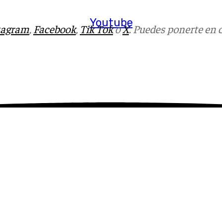
Youtube
tagram
,
Facebook
,
Tik Tok
o
X
. Puedes ponerte en 