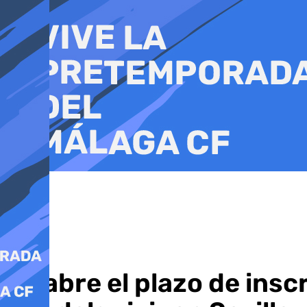
Ir
al
contenido
Se abre el plazo de insc