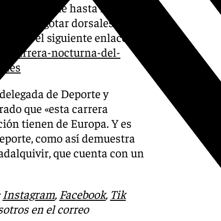
ará disponible hasta las 13,00
o hasta agotar dorsales. Sólo
ine en el siguiente enlace:
os/carrera-nocturna-del-
ones
 delegada de Deporte y
rado que «esta carrera
ción tienen de Europa. Y es
deporte, como así demuestra
adalquivir, que cuenta con un
:
Instagram
,
Facebook
,
Tik
otros en el correo