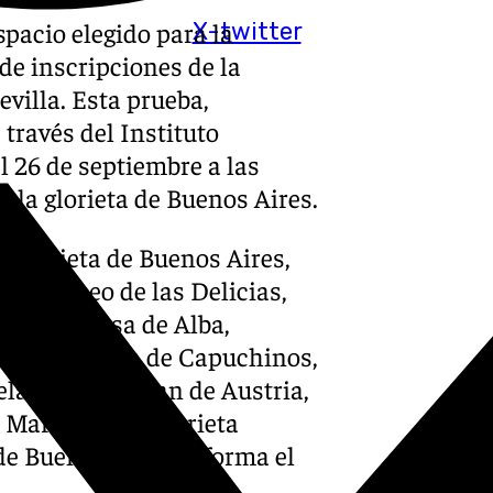
pacio elegido para la
X-twitter
de inscripciones de la
villa. Esta prueba,
través del Instituto
l 26 de septiembre a las
n la glorieta de Buenos Aires.
e: Glorieta de Buenos Aires,
ros, Paseo de las Delicias,
ieta Duquesa de Alba,
 León, Ronda de Capuchinos,
layo, Plaza Juan de Austria,
e María Luisa, Glorieta
de Buenos Aires, informa el