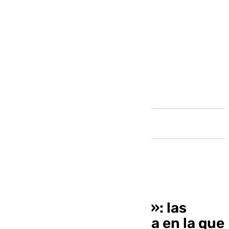
Andalucía
Seguimos con el plan»: las
imágenes de una Copa en la que