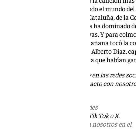
El himno de Pablo López ha sido la canción más 
cuatro días en Gran Canaria y todo el mundo del
el resto de aficiones ya sean de Cataluña, de la 
Canarias o de Madrid. El Unicaja ha dominado den
parqué y las gradas han sido suyas. Y para colmo,
presentación del trofeo por la mañana tocó la c
los gafes y bueno para Unicaja… Alberto Díaz, ca
listo y no acarició el torneo hasta que habían gan
Descubre más noticias de 101Tv en las redes soc
Tok
o
X
. Puedes ponerte en contacto con nosotro
informativos@101tv.es
.
Más noticias de
101TV
en las redes
sociales:
Instagram
,
Facebook
,
Tik Tok
o
X
.
Puedes ponerte en contacto con nosotros en el
correo
informativos@101tv.es