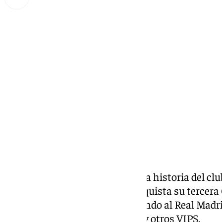
Miguel Alfonso
domingo, 16 febrero 2025, 23:21
Compartir:
¡Vamos, Unicaja!
Otro día para la historia del cl
febrero de 2025. El Unicaja conquista su tercera 
edición de Gran Canaria arrollando al Real Madri
representantes de la provincia y otros VIPS.