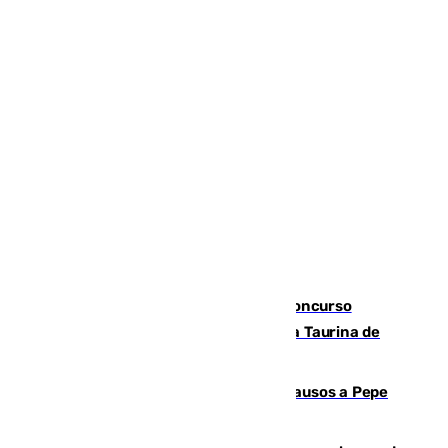
La adrenalina y las acrobacias del Concurso
Nacional de Recortadores abren la Feria Taurina de
Málaga
Granada despide con lágrimas y aplausos a Pepe
Habichuela