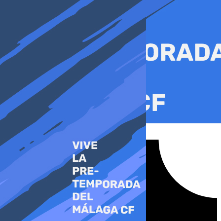
Ir
al
contenido
Tiktok