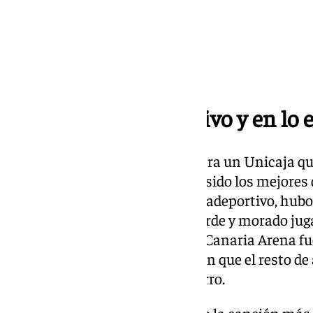
Sin rival en lo deportivo y en lo
En lo deportivo no hubo rival para un Unicaja que
un fin de semana en el que han sido los mejores d
queda Kendrick Perry. En lo extradeportivo, hu
afición, la del Unicaja. Los de verde y morado jug
estuvieran en Málaga y el Gran Canaria Arena fu
mayor expansión ayudó también que el resto de 
favorito al equipo de Ibon Navarro.