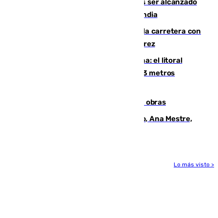
Un futbolista de 24 años muere tras ser alcanzado
por un rayo durante un partido en Tailandia
Muere un conductor tras salirse de la carretera con
su turismo en la A-480 a la altura de Jerez
Julio supera a junio en basura marina: el litoral
occidental malagueño recoge más de 33 metros
cúbicos de residuos
El Cádiz se afila ante un Granada en obras
La nueva presidenta del Parlamento, Ana Mestre,
hace parada institucional en Cádiz
Lo más visto >
Más noticias