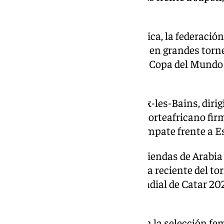
contra Países Bajos.
Para intentar cambiar la dinámica, la federación
con mayor experiencia reciente en grandes torn
su tercera participación en una Copa del Mundo 
selección distinta.
El técnico francés, nacido en Aix-les-Bains, diri
Rusia 2018, donde el conjunto norteafricano fir
cerró la fase de grupos con un empate frente a E
Cuatro años después tomó las riendas de Arabia 
mayores sorpresas en la historia reciente del tor
Argentina en el estreno del Mundial de Catar 20
proclamándose campeona.
Posteriormente, Renard dirigió a la selección f