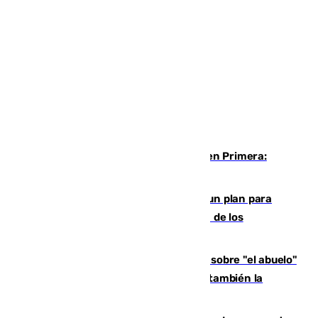
Alerta en el Málaga para el estreno en Primera:
Calero y Dotor, lesionados
Ceuta pide al Gobierno de Sánchez un plan para
"recuperar la normalidad" y la expulsión de los
migrantes restantes
El reportaje en The New York Times sobre "el abuelo"
Paco de la Torre: "Transformó Málaga, ¿también la
arruinó?"