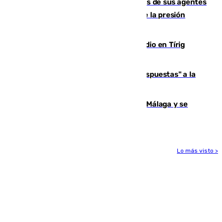
La Guardia Civil cancela los permisos de sus agentes
de Ceuta y Melilla ante el incremento de la presión
migratoria
Los vecinos evacuados por el incendio en Tírig
(Castellón) pueden volver a sus casas
Más de 15.000 ceutíes reclaman "respuestas" a la
crisis migratoria
Juan Cruz vuelve a entrenar con el Málaga y se
apunta al inicio de liga
Lo más visto >
Más noticias
Ver más >