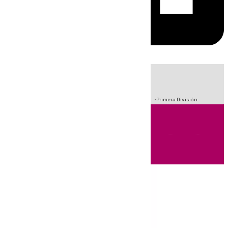
HOY
|
Crisis Migratoria en Ceuta
Sucesos
Fútbol
Incendios
Primera División
Andalucía