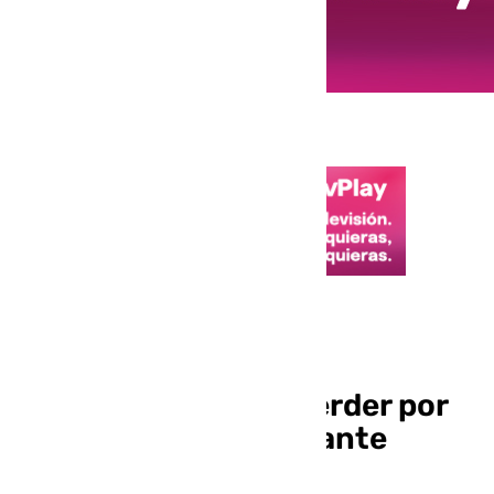
Mundial 2026
Túnez destituye a su
seleccionador tras perder por
goleada en su debut ante
Suecia (5-1)