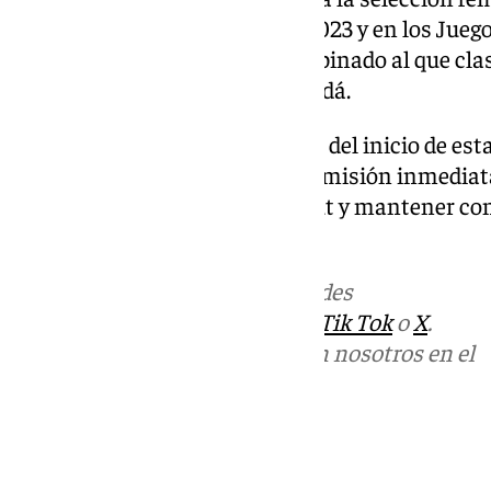
de Australia y Nueva Zelanda 2023 y en los Jueg
de regresar a Arabia Saudí, combinado al que cla
Estados Unidos, México y Canadá.
Sin embargo, fue relevado antes del inicio de esta
torneo desde otro banquillo. Su misión inmediat
Túnez muy dañada tras su debut y mantener con 
las eliminatorias.
Más noticias de
101TV
en las redes
sociales:
Instagram
,
Facebook
,
Tik Tok
o
X
.
Puedes ponerte en contacto con nosotros en el
correo
informativos@101tv.es
Tags:
Fútbol
Mundial de fútbol 2026