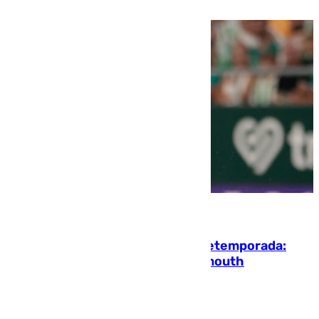
10.08.2026
La ‘delicatessen’ de Isco en la pretemporada:
pisadita y cañito ante el Bournemouth