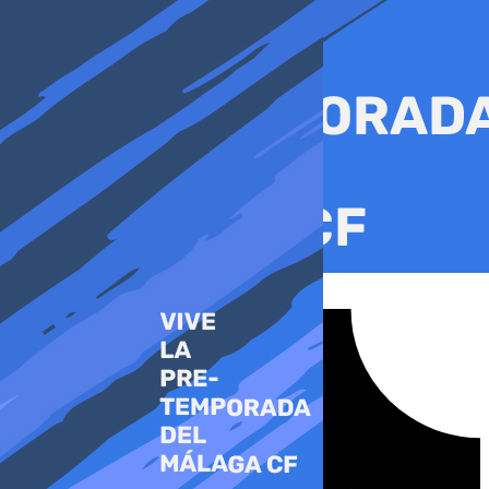
Ir
al
contenido
Tiktok