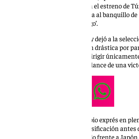
encajada frente a Suecia (5-1) en el estreno de T
confirmó de inmediato la llegada al banquillo 
técnico de las ‘Águilas de Cartago’.
La goleada sufrida en Monterrey dejó a la selecc
Grupo F y precipitó una decisión drástica por pa
abandona el cargo después de dirigir únicament
combinado nacional, con un balance de una victo
Túnez afrontará ahora un cambio exprés en plena
de reactivar sus opciones de clasificación ante
torneo, previsto para este sábado frente a Japón,