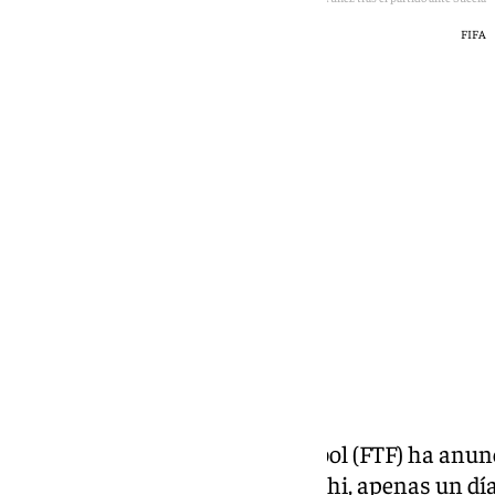
FIFA
101 TV
martes, 16 junio 2026, 14:04
Compartir:
La Federación Tunecina de Fútbol (FTF) ha anunc
del seleccionador Sabri Lamouchi, apenas un día