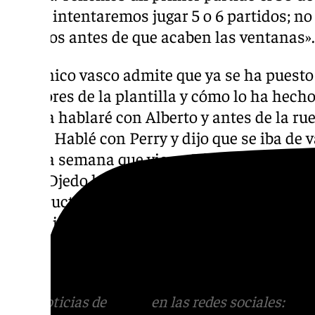
de ahí intentaremos jugar 5 o 6 partidos; 
partidos antes de que acaben las ventanas».
El técnico vasco admite que ya se ha puest
jugadores de la plantilla y cómo lo ha hech
prensa hablaré con Alberto y antes de la ru
Djedo. Hablé con Perry y dijo que se iba d
para la semana que viene. Vía telefónica he
y con Djedo he estado hablando esta maña
muy fructífera y se que será uno de los cap
pueda jugar de 2 o de 3 y que nos va a dar 
old school, y tener en plantilla jugadores co
importante pero tener jugadores experimen
Más noticias de
101TV
en las redes sociales:
Ins