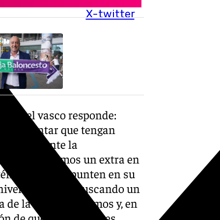
X-twitter
rzar, el vasco responde:
amos contar que tengan
uy importante la
 venir y tenemos un extra en
stén conmigo repunten en su
 nivel y estamos buscando un
a de la que disponemos y, en
ión de querer venir, pues