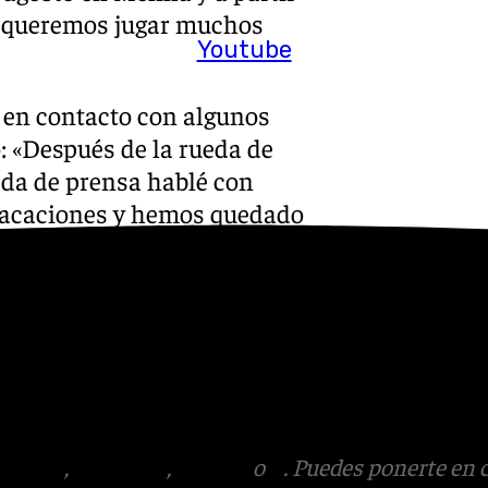
no queremos jugar muchos
Youtube
o en contacto con algunos
o: «Después de la rueda de
eda de prensa hablé con
e vacaciones y hemos quedado
 quedado en hablar con Tyler
na; tuvimos una conversación
itanes. Hemos hablado de que
mucho porque es un jugador
n perfiles nuevos es
tados es bueno también».
tagram
,
Facebook
,
Tik Tok
o
X
. Puedes ponerte en 