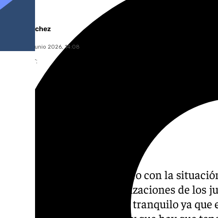
Jairo Sánchez
martes, 23 junio 2026, 14:08
Compartir:
Txus Vidorreta ha sido claro con la situació
todo disparatado y las cotizaciones de los 
El técnico se ha mostrado tranquilo ya que 
club hará buenos fichajes y que hay que ten