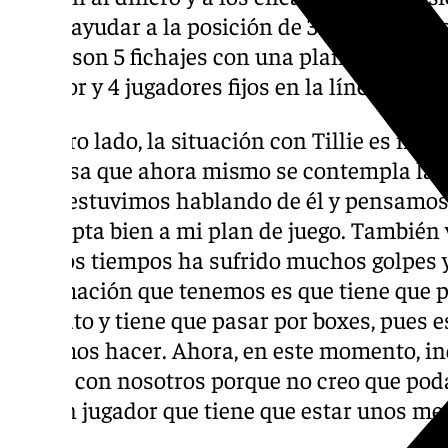
poder ayudar a la posición de 3. El escen
ahora son 5 fichajes con una plantilla que ti
exterior y 4 jugadores fijos en la línea interi
Por otro lado, la situación con Tillie es mu
confiesa que ahora mismo se contempla la c
«Ayer estuvimos hablando de él y pensamos
se adapta bien a mi plan de juego. También 
últimos tiempos ha sufrido muchos golpes y 
información que tenemos es que tiene que pa
contrato y tiene que pasar por boxes, pues e
podemos hacer. Ahora, en este momento, ind
seguir con nosotros porque no creo que pod
con un jugador que tiene que estar unos mes