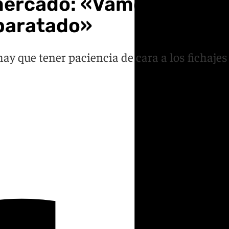
mercado: «Vamos a fichar
paratado»
ay que tener paciencia de cara a los fichajes