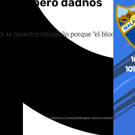
 bien, pero dadnos
 y se muestra tranquilo porque “el bloque
Txus Vidorreta y Juanma Rodríguez, director deportivo del Unicaja
101 TV