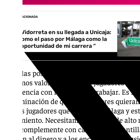
NOTICIA RELACIONADA
Txus Vidorreta en su llegada a Unicaja:
“Me tomo el paso por Málaga como la
gran oportunidad de mi carrera “
Sobre las posiciones que son necesarias refo
«Estamos valorando con qué jugadores pod
experiencia con mi forma de trabajar. Es m
determinación de que los jugadores quieran
que los jugadores que lleguen a Málaga y e
rendimiento. Necesitamos un 2, 3, 4 de alto
5 que complemente con calidad a la plantill
función al dinero y a los encajes con la ilus