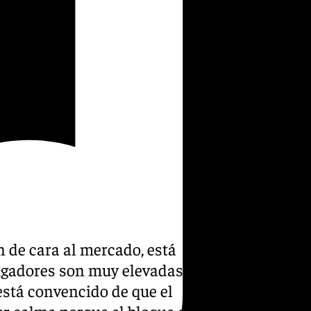
n de cara al mercado, está
jugadores son muy elevadas.
está convencido de que el
er calma porque el bloque del