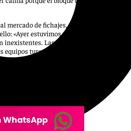
al mercado de fichajes,
llo: «Ayer estuvimos toda la
n inexistentes. Las cosas
s equipos turcos, con lo que
, es complicado. Dadnos
echo y la cotización de los
ner calma para ver qué
dades. Estoy convencido de
paciencia».