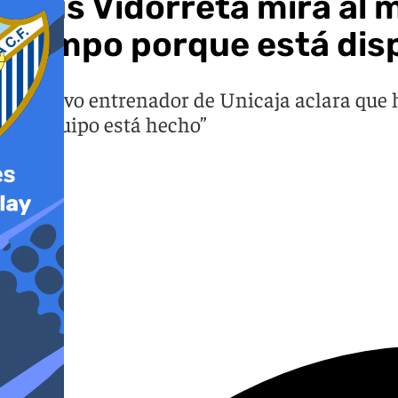
Txus Vidorreta mira al 
tiempo porque está dis
El nuevo entrenador de Unicaja aclara que h
del equipo está hecho”