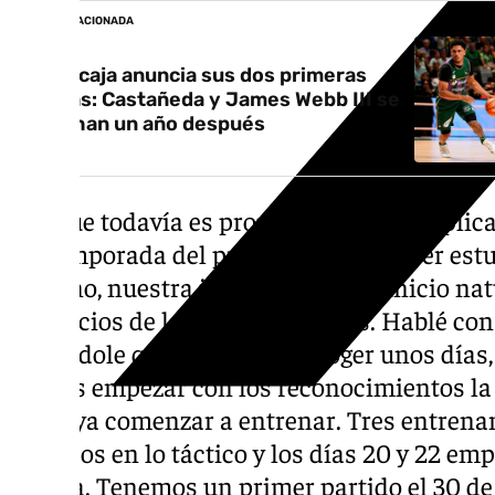
NOTICIA RELACIONADA
El Unicaja anuncia sus dos primeras
salidas: Castañeda y James Webb III se
marchan un año después
Aunque todavía es pronto, el técnico explica 
pretemporada del próximo curso: «Ayer es
y, bueno, nuestra idea es hacer un inicio nat
los inicios de las pretemporadas. Hablé con 
diciéndole que se tenía que coger unos días
idea es empezar con los reconocimientos la
luego ya comenzar a entrenar. Tres entren
intensos en lo táctico y los días 20 y 22 e
táctica. Tenemos un primer partido el 30 de 