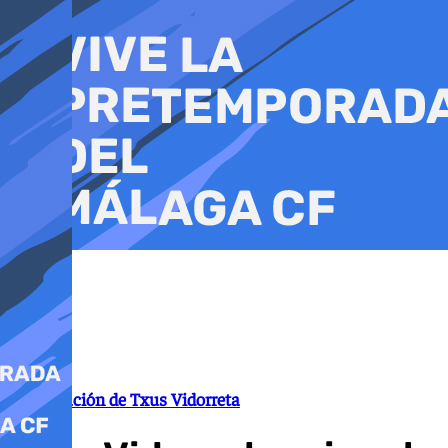
Ir
al
contenido
Presentación de Txus Vidorreta