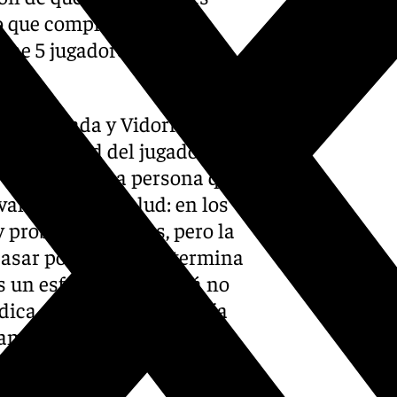
ario que complementamos
ene 5 jugadores en la línea
or».
y complicada y Vidorreta
ontinuidad del jugador:
 en que es una persona que
valoramos la salud: en los
problemas físicos, pero la
sar por boxes, y si termina
s un esfuerzo que quizá no
ica que Killian no podría
amos plantear la plantilla
es fuera».