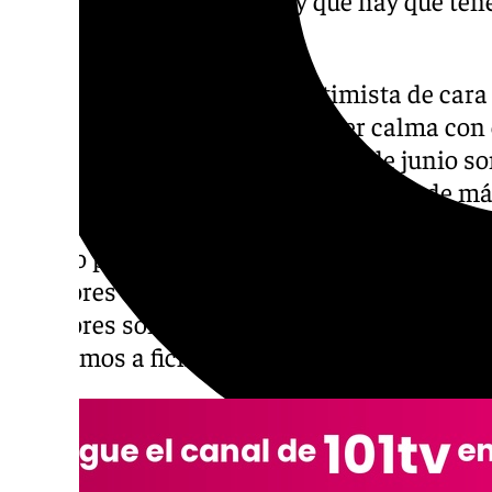
equipo ya está hecho.
El preparador se muestra optimista de cara 
aunque aclara que hay que tener calma con e
tarde y las ventajas del mercado de junio so
están disparatadas y con la irrupción de má
sucede en la Euroliga y el mercado asiático
tiempo para trabajar porque el bloque está h
jugadores es muy elevada, y tenemos que te
jugadores son los acertados y las oportuni
que vamos a fichar bien, pero hay que tener 