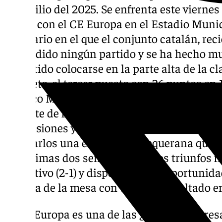
domicilio del 2025. Se enfrenta este viernes 
horas, con el CE Europa en el Estadio Mun
escenario en el que el conjunto catalán, rec
ha perdido ningún partido y se ha hecho muy
permitido colocarse en la parte alta de la cl
concreto, el tercer puesto con 26 puntos en 1
Atlético Madrileño que es el líder. Un riva
compite de forma extraordinaria en su for
dimensiones y de césped artificial. Todos e
superarlos una escuadra antequerana que v
las últimas dos semanas con dos triunfos fre
Deportivo (2-1) y dispone de una oportunida
encima de la mesa con un buen resultado en
El CE Europa es una de las grandes sorpres