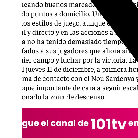
está sacando buenos marcadores en casa, s
llevando puntos a domicilio. Un conjunto 
distintos estilos de juego, aunque es muy p
vertical y directo y en las acciones a balón
todavía no ha tenido demasiado tiempo par
enchufados a sus jugadores que ahora si tie
cualquier campo y luchar por la victoria. L
viajó el jueves 11 de diciembre, a primera h
una toma de contacto con el Nou Sardenya y
un choque importante de cara a seguir esca
abandonado la zona de descenso.