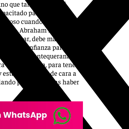
ino que también se está
capacitado para dominar
eligroso cuando puede ser
 parado. Abraham Paz, que
a entrenar, debe mantener
nen esa confianza para ir a
a expedición antequerana
ora de la mañana, para tener
 estar preparado de cara a
lando posiciones tras haber