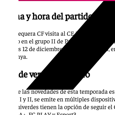
Fecha y hora del partido
El Antequera CF visita al CE Europa en la 
liguero en el grupo II de Primera Federación
viernes 12 de diciembre, a las 20:30 horas,
Sardenya.
Dónde ver el encuentro
Una de las novedades de esta temporada es 
Grupo I y II, se emite en múltiples dispositi
blanquiverdes tienen la opción de seguir e
LALIGA+, FC PLAY y Esport3.