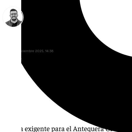
Eduardo Villalón
jueves, 11 diciembre 2025, 14:38
Compartir:
Prueba exigente para el Antequera CF en su