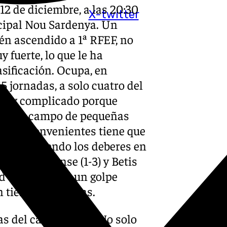
12 de diciembre, a las 20:30
X-twitter
icipal Nou Sardenya. Un
ién ascendido a 1ª RFEF, no
 fuerte, lo que le ha
asificación. Ocupa, en
5 jornadas, a solo cuatro del
l muy complicado porque
tín. Un campo de pequeñas
stos inconvenientes tiene que
iene haciendo los deberes en
nte al Eldense (1-3) y Betis
d única de dar un golpe
 tierras catalanas.
as del campeonato. No solo