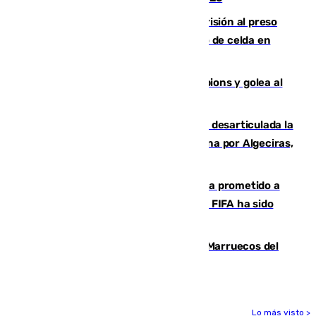
El Supremo ratifica los 17 años de prisión al preso
que mató estrangulado a su compañero de celda en
Morón
El Betis supera el examen de Champions y golea al
Arsenal en Dublín (1-3)
Golpe internacional al narcotráfico: desarticulada la
red que introdujo 21 toneladas de cocaína por Algeciras,
Málaga y Valencia
El Gobierno niega que Infantino haya prometido a
Marruecos la final del Mundial 2030: "La FIFA ha sido
tajante"
Podemos y Sumar piden expulsar a Marruecos del
Mundial de 2030 tras la crisis de Ceuta
Lo más visto >