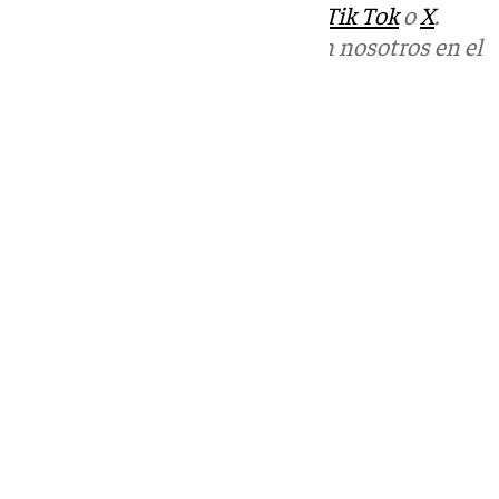
sociales:
Instagram
,
Facebook
,
Tik Tok
o
X
.
Puedes ponerte en contacto con nosotros en el
correo
informativos@101tv.es
Tags:
Últimas noticias