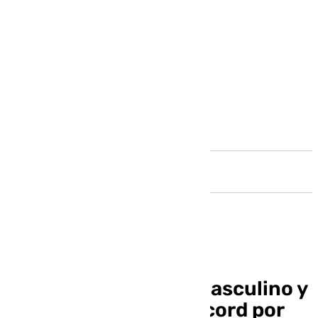
Andalucía
Un nuevo campeón masculino y
Machrouh bate su récord por