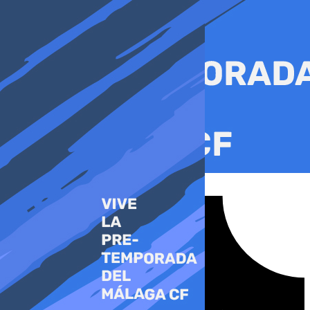
Ir
al
contenido
Tiktok