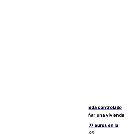
El incendio forestal de San Roque queda controlado
tras obligar a evacuar a 19 familias y dañar una vivienda
Los malagueños gastarán de media 77 euros en la
Feria de Málaga 2026, menos que en 2025