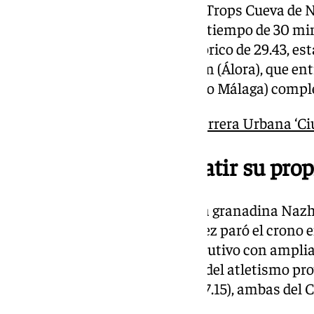
El almeriense Nabil Sebbar, del Trops Cueva de N
con una victoria aplastante. Su tiempo de 30 mi
punto de superar el récord histórico de 29.43, es
puesto fue para Pablo Van Hoom (Álora), que ent
Alejandro Cañas (Club Atletismo Málaga) complet
Galería de fotos de la 45ª Carrera Urbana ‘C
Machrouh vuelve a batir su prop
Por segundo año consecutivo, la granadina Naz
mejoró su propia marca. Esta vez paró el crono 
logrando su tercer título consecutivo con amplia
hermanas Infantes, referentes del atletismo prov
segunda (36.08) y Eva tercera (37.15), ambas del C