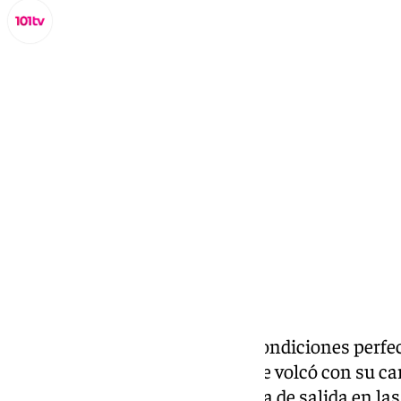
Miguel Alfonso
domingo, 19 octubre 2025, 11:35
Compartir:
El domingo amaneció con las condiciones perfecta
grados y apenas brisa. Málaga se volcó con su 
7.500 personas cruzaron la línea de salida en la