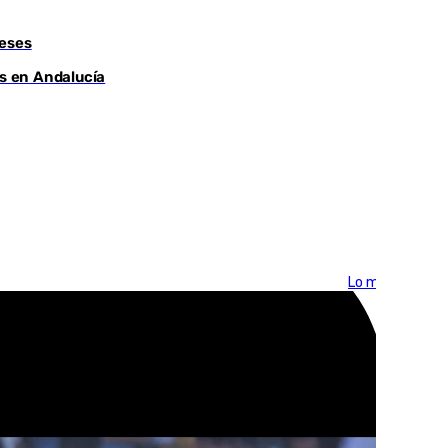
meses
os en Andalucía
Lo más visto >