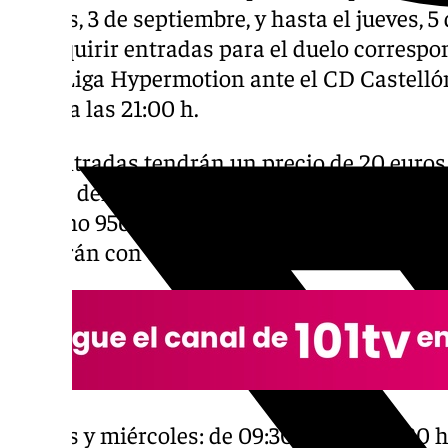
martes, 3 de septiembre, y hasta el jueves, 5
de adquirir entradas para el duelo correspo
de LaLiga Hypermotion ante el CD Castelló
lunes a las 21:00 h.
Las entradas tendrán un precio de 20 euros
socios del Cádiz CF, que podrán comprar una
teléfono 956.00.00.11 y físicamente en las ta
contarán con el siguiente horario:
Martes y miércoles: de 09:30 horas a 14:30 h