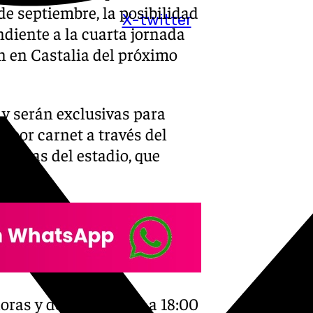
 de septiembre, la posibilidad
X-twitter
ndiente a la cuarta jornada
n en Castalia del próximo
 y serán exclusivas para
 por carnet a través del
quillas del estadio, que
oras y de 15:30 horas a 18:00