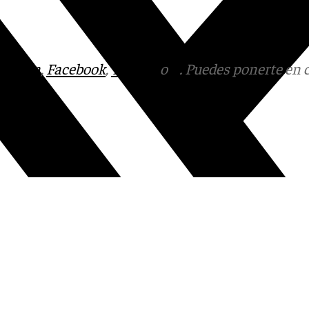
tagram
,
Facebook
,
Tik Tok
o
X
. Puedes ponerte en 