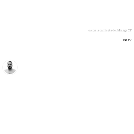
Vicente León con la camiseta del Málaga CF
101 TV
Pedro Jiménez
miércoles, 17 junio 2026, 22:13
Compartir: