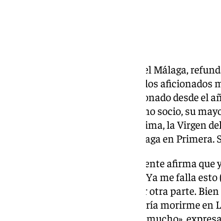
Más de 120 años de historia en el Málaga, refun
mucho. Vicente León es uno de los aficionados 
todo, como se suele decir. Es abonado desde el a
próximo será su último año como socio, su mayor
«Dios te escuche y María Santísima, la Virgen d
gustaría morirme viendo al Málaga en Primera. S
A punto de cumplir 81 años, Vicente afirma que 
fútbol por problemas de salud: «Ya me falla esto 
una cosa». «Que me gustaría por otra parte. Bien 
hay una muerte digna me gustaría morirme en L
he sufrido mucho y me he reído mucho», expresa