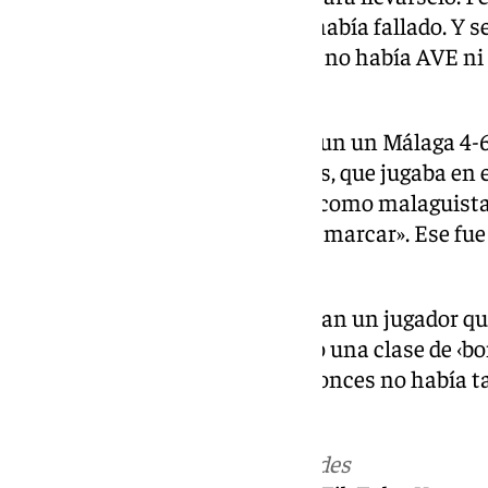
penalti a Puskas, que nunca lo había fallado. Y s
alquilada para arriba. Entonces no había AVE ni 
afirma el malaguista.
Otra anécdota se encuentra en un un Málaga 4-6
portero que se llamaba Lasheras, que jugaba en el
fichó el Málaga. En ese partido, como malaguista,
la portería del Málaga se dejaba marcar». Ese fu
la camiseta del Málaga.
«Vi un Málaga Huelva. Ellos traían un jugador qu
entrada a Pepe Arias. Pepe le dio una clase de ‹bo
a la caseta a expulsado. Por entonces no había t
entre risas Vicente.
Más noticias de
101TV
en las redes