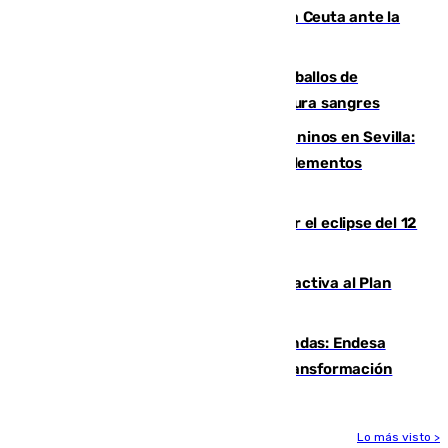
El Rey traslada a Vivas su respaldo a Ceuta ante la
crisis migratoria
El primer ciclo de las carreras de caballos de
Sanlúcar arranca este sábado con 27 pura sangres
Continúan los cierres de parques caninos en Sevilla:
se detectan alimentos que contienen elementos
peligrosos
Estos son los mejores sitios para ver el eclipse del 12
de agosto en la provincia de Málaga
Otro incendio en Granada: el fuego activa al Plan
Infoca en Pinos Puente
Más potencia para las Tres Mil Viviendas: Endesa
pone en marcha un nuevo centro de transformación
Lo más visto >