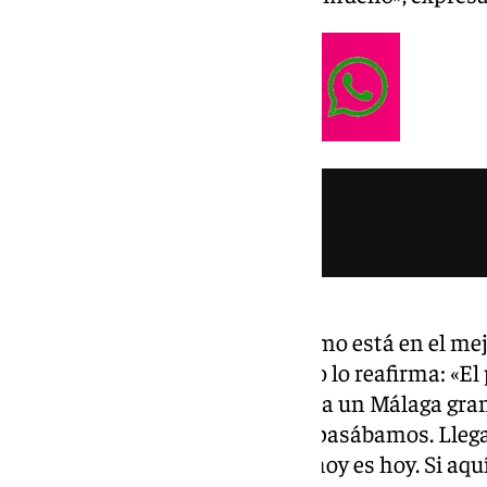
Cuando se dice que el malaguismo está en el mej
por algo y este ilustre aficionado lo reafirma: «E
‘Si yo tuviera 14.000 socios hacía un Málaga gr
6.000-7.000 socios y de ahí no pasábamos. Llega
era un escándalo. Y hoy, lo que hoy es hoy. Si aq