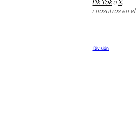
sociales:
Instagram
,
Facebook
,
Tik Tok
o
X
.
Puedes ponerte en contacto con nosotros en el
correo
informativos@101tv.es
Tags:
Fútbol
LaLiga
Primera División
Segunda División
Últimas noticias