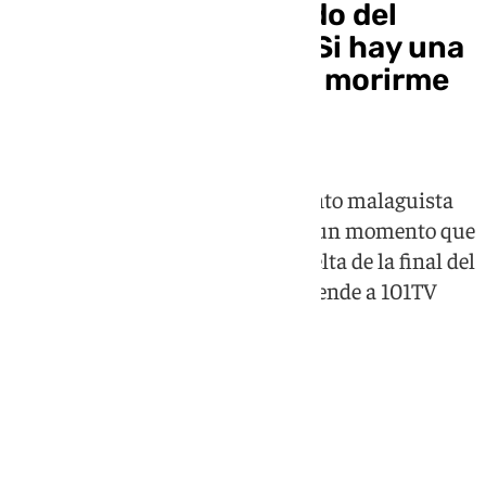
Vicente León, abonado del
Málaga desde 1971: «Si hay una
muerte digna, quiero morirme
en La Rosaleda»
Más de medio siglo con sentimiento malaguista
da para mucho y a las puertas de un momento que
puede ser histórico como es la vuelta de la final del
playoff, este veterano abonado atiende a 101TV