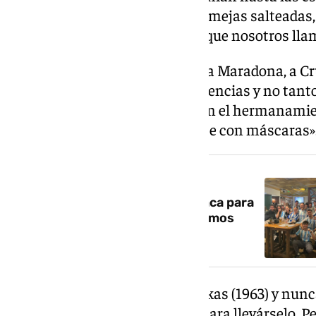
sacos de arena con las cañas, almejas salteadas,
todo. Ellos ponían caldereta, lo que nosotros ll
«He visto a Pelé irse expulsado, a Maradona, a Cr
con anhelo aquellas bonitas vivencias y no tant
con el Granada, nada que ver con el hermanamie
ir a Granada como aquel que dice con máscaras»
NOTICIA RELACIONADA
Dublín, más malaguista que nunca para
el playoff: «Disfrutamos y sufrimos
todos juntos»
«Un año vino el Madrid con Puskas (1963) y nunca
del sol y alquiló una furgoneta para llevárselo. P