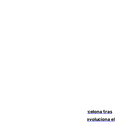
Rodrigo negocia su fichaje por el Barcelona tras
romper negociaciones con el Madrid y revoluciona el
mercado