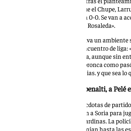
el Almería «puede equivocarse» tras el planteami
la portería a cero»: «Pues diga que el Chupe, Lar
gol en el minuto 80 y tantos con 0-0. Se van a a
Y el campo del Almería no es La Rosaleda».
El aficionado confía en que se viva un ambiente
altercados como en el último encuentro de liga:
muchos malaguistas en Almería, aunque sin ent
fuera verdad y que no se forme bronca como pasó
han pasado ellos dando las gracias. y que sea lo q
Ha visto a Puskas fallar un penalti, a Pelé
Vicente cuenta numerosas anécdotas de partido
sus favoritos es cuando viajaban a Soria para ju
llevamos cinco o seis cajas de sardinas. La policí
espetamos las sardinas y se comían hasta las es