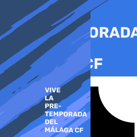
Ir
al
contenido
Tiktok