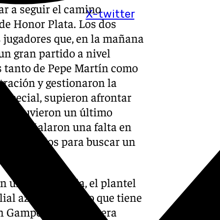
ar a seguir el camino
X-twitter
de Honor Plata. Los dos
 jugadores que, en la mañana
n gran partido a nivel
as tanto de Pepe Martín como
ración y gestionaron la
especial, supieron afrontar
-29, tuvieron un último
iados señalaron una falta en
inco segundos para buscar un
 en una temporada, el plantel
lial azulgrana. Algo que tiene
n Gamper, en la primera