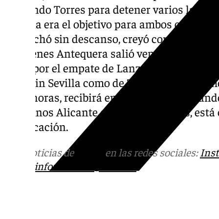
Fernando Torres para detener varios lanzam
victoria era el objetivo para ambos contendi
que luchó sin descanso, creyó con fuerza y 
Dólmenes Antequera salió vencedor en una 
fallar por el empate de Lanzarote, la derrota
de Proin Sevilla como de Zarautz. El próxim
18:30 horas, recibirá en el Pabellón Fernan
Agustinos Alicante que, con 16 puntos, está 
clasificación.
Más noticias de
101TV
en las redes sociales:
Ins
correo
informativos@101tv.es
Tags: