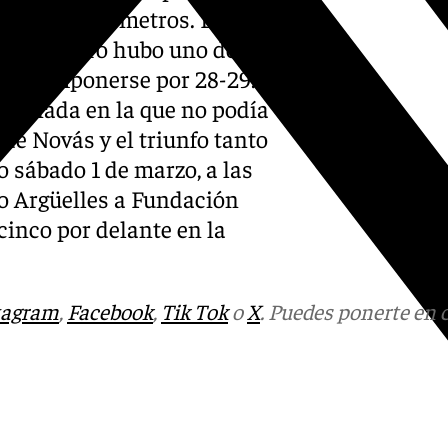
ientos de 7 metros. La
entes, pero hubo uno de ellos
pudo imponerse por 28-29. El
jornada en la que no podía
 de Novás y el triunfo tanto
o sábado 1 de marzo, a las
do Argüelles a Fundación
cinco por delante en la
tagram
,
Facebook
,
Tik Tok
o
X
. Puedes ponerte en 