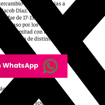
ntercambio de goles gracias a
 Jacob Díaz. Este último
dor fue de 17-15. Una
a del paso por los vestuarios.
a segunda mitad con mucha
dispusieron de distintas
ás y eso le hizo cometer
 cuadro antequerano que,
pe Martín y la aparición de