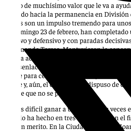
triunfo de muchísimo valor que le va a ayud
marcado hacia la permanencia en División 
puntos son un impulso tremendo para unos
del domingo 23 de febrero, han completado u
ofensivo y defensivo y con paradas decisiv
de Fernando Torres. Mantuvieron la concent
ventaja adquirida en la segunda mitad y, en 
un desenlace emocionante en el que, con 28
ataque para certificar el triunfo y los coleg
ataque y, aún, el cuadro local dispuso de c
empate que no se produjo.
Si ya es difícil ganar a un equipo dos veces
verde lo ha hecho en tres ocasiones con el fi
un gran merito. En la Ciudad Deportiva Joa