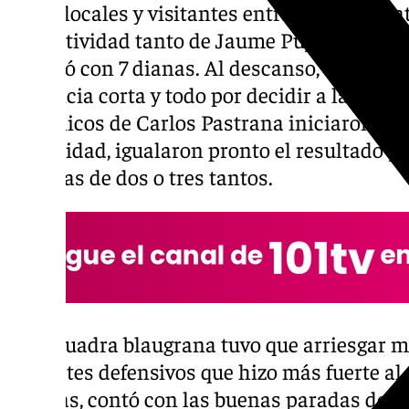
parte, locales y visitantes entraron en un i
la efectividad tanto de Jaume Pujol como de
finalizó con 7 dianas. Al descanso, el marca
distancia corta y todo por decidir a la vuelt
Los chicos de Carlos Pastrana iniciaron l
intensidad, igualaron pronto el resultado y 
ventajas de dos o tres tantos.
La escuadra blaugrana tuvo que arriesgar m
despistes defensivos que hizo más fuerte al
además, contó con las buenas paradas de Pe