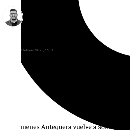
Eduardo Villalón
domingo, 23 febrero 2025, 16:01
Compartir:
El Dólmenes Antequera vuelve a sonreír ante