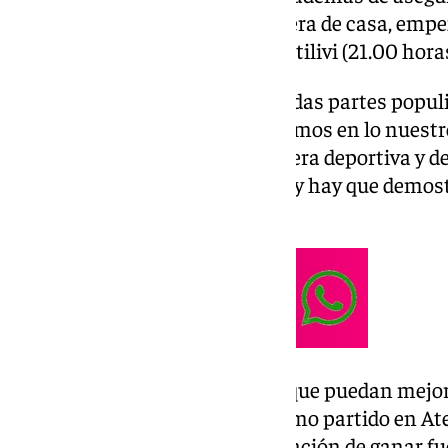
y mejorar sus «sensaciones» fuera de casa, empe
domingo ante el Girona en Montilivi (21.00 horas
«Hay mensajes hoy en día de todas partes populi
parroquia. Nosotros nos centramos en lo nuestro
en el campo, ganar de una manera deportiva y 
partido es una prueba para ello y hay que demostr
prensa previa al partido.
En otro orden de cosas, espera que puedan mejor
fuera de casa. «Después del último partido en A
también necesitamos esa sensación de ganar fue