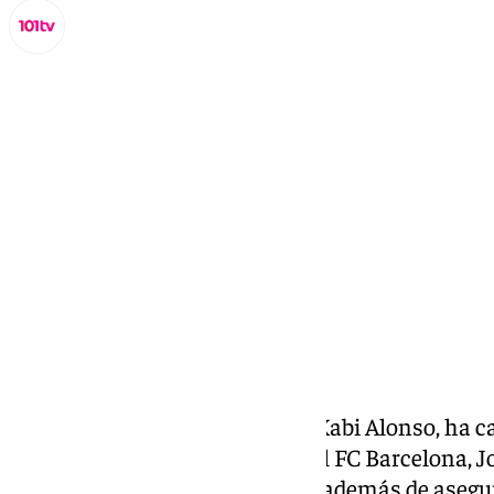
Miguel Alfonso
sábado, 29 noviembre 2025, 16:24
Compartir:
El entrenador del Real Madrid, Xabi Alonso, ha ca
declaraciones del presidente del FC Barcelona, 
club blanco sufre ‘barcelonitis’, además de aseg