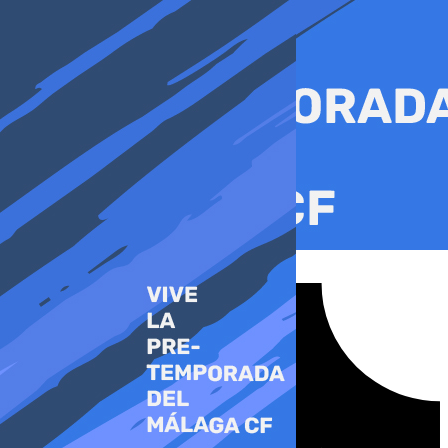
Ir
al
contenido
Tiktok