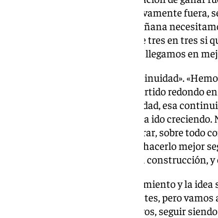
haya tantos partidos consecutivamente fuera, s
‘Champions’ y los de LaLiga. Mañana necesitam
victoria para seguir sumando de tres en tres si q
el objetivo. El equipo está bien y llegamos en me
Así, recalcó que necesitan «continuidad». «Hem
juego, pero nos ha faltado un partido redondo e
dominio, ese control, esa seguridad, esa continui
En la fase defensiva, el equipo ha ido creciendo
alguna cosa que podemos mejorar, sobre todo con
últimos partidos, pero vamos a hacerlo mejor s
estamos en fase de mejora en la construcción, y 
Además, resaltó que «el planteamiento y la idea
«Hemos tenido algunos desajustes, pero vamos a 
Queremos seguir siendo agresivos, seguir siendo