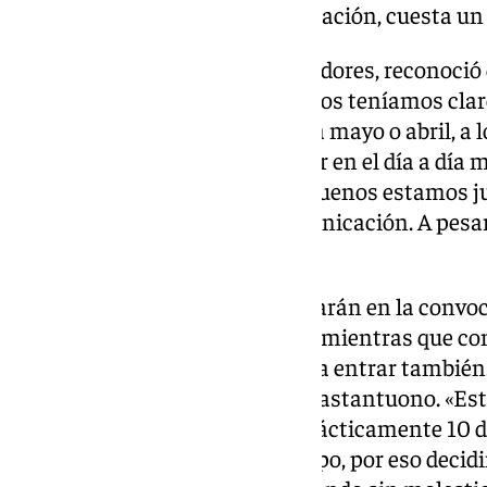
el balón; cuando falla la organización, cuesta u
Tras recibir el apoyo de sus jugadores, reconoció
equipo estaba muy unido». «Todos teníamos claro 
temporada. Si queremos llegar a mayo o abril, 
posibilidades tenemos que estar en el día a día
muy buena, en los momentos buenos estamos jun
también. Tenemos buena comunicación. A pesar
sólidos desde dentro», expuso.
Por otra parte, desveló que entrarán en la convo
Militao y Franco Mastantuono, mientras que co
mañana. «Esperamos que pueda entrar también.
está», dijo, antes de hablar de Mastantuono. «Est
fases. Ya ha podido entrenar prácticamente 10 d
sufriendo un poquito en el campo, por eso decid