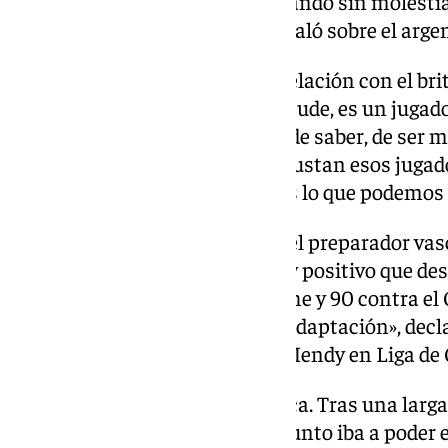
prolongarlo. Ahora está entrenando sin molestias
que recuperar la dinámica», señaló sobre el arge
También habló de cómo es su relación con el br
muy buena comunicación con Jude, es un jugador
ganas de mejorar, de aprender, de saber, de ser m
potencial que tiene, y a mí me gustan esos jugad
iniciativa para preguntar qué es lo que podemos 
Sobre Trent Alexander-Arnold, el preparador vasc
verse «un mejor Trent». «Es muy positivo que des
hacer 90 minutos contra el Elche y 90 contra el
su primer año y es normal esa adaptación», decla
actuación del francés Ferland Mendy en Liga d
«Me dejó muy buen sabor de boca. Tras una larga 
incógnita, no sabíamos a qué punto iba a poder 