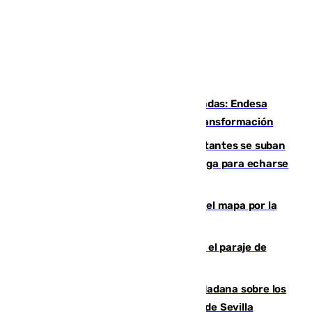
Más potencia para las Tres Mil Viviendas: Endesa
pone en marcha un nuevo centro de transformación
Un cartel intenta evitar que los visitantes se suban
encima de los leones del Puerto de Málaga para echarse
una foto
Cádiz-Tinduf: veinte años cruzando el mapa por la
infancia saharaui
Estabilizado un incendio forestal en el paraje de
Arroyo Vaqueros de Estepona
PSOE y Vox critican la consulta ciudadana sobre los
toldos que ha lanzado el Ayuntamiento de Sevilla