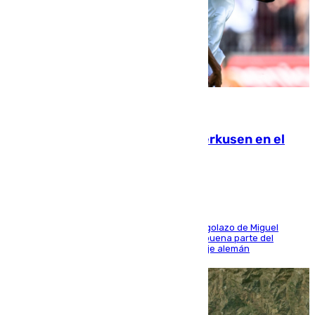
08.08.2026
El Sevilla se desinfla ante el Leverkusen en el
último ensayo (1-2)
El conjunto de Luis García se adelantó con un golazo de Miguel
Sierra y ofreció buenas sensaciones durante buena parte del
encuentro, pero acabó cediendo ante el empuje alemán