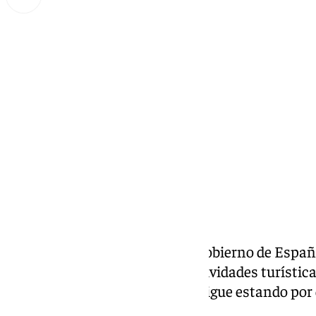
Lynx Devs
domingo, 9 febrero 2025, 08:00
Compartir:
Son los datos ofrecidos por el Gobierno de Españ
de parados sobre activos en actividades turística
paro en actividades turísticas sigue estando por 
economía nacional.
Andalucía sector turístico