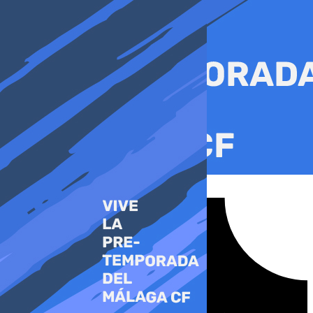
Ir
al
contenido
Tiktok