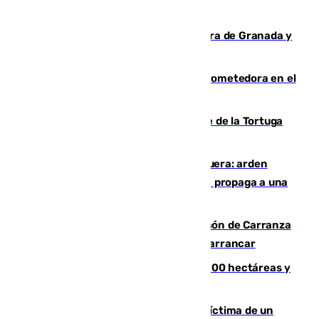
Arde un coche en el Puerto de la Mora de Granada y
provoca un incendio forestal
El año 2007, una generación muy prometedora en el
mundo del fútbol
Incendio forestal en el paraje Monte de la Tortuga
de Málaga
Incendio en un vertedero de Antequera: arden
chatarra, muebles y palets y el fuego se propaga a una
zona de monte
Las Palmas conquista el Trofeo Ramón de Carranza
y somete a un Cádiz que no termina de arrancar
El incendio de Niebla alcanza las 8.000 hectáreas y
mantiene desalojadas a 474 personas
El tenista checho Lehecka, nueva víctima de un