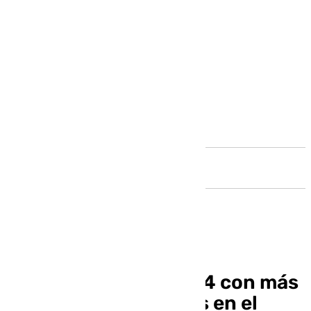
Andalucía
Andalucía cierra 2024 con más
de 451.000 ocupados en el