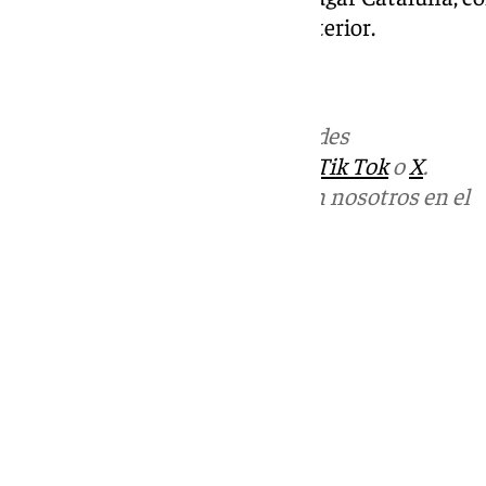
en el mismo periodo del año anterior.
101tv.es
Más noticias de
101TV
en las redes
sociales:
Instagram
,
Facebook
,
Tik Tok
o
X
.
Puedes ponerte en contacto con nosotros en el
correo
informativos@101tv.es
Tags:
Últimas noticias