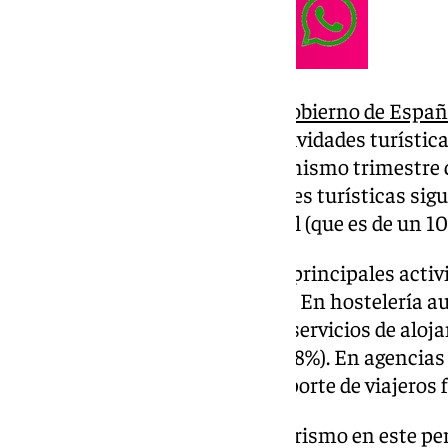
Son los datos ofrecidos por el
Gobierno de Espa
de parados sobre activos en actividades turística
porcentuales menos que en el mismo trimestre qu
porcentaje de paro en actividades turísticas sigu
de paro de la economía nacional (que es de un 10
El cuarto trimestre del año, las principales acti
experimentado un crecimiento. En hostelería au
evolución positiva tanto de los servicios de aloj
servicios de comidas y bebidas (8%). En agencias d
20,1% mientras que en el transporte de viajeros f
Los ocupados asalariados en turismo en este per