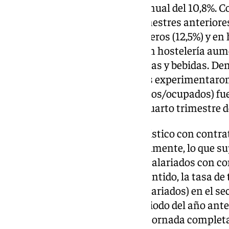
registrando un aumento interanual del 10,8%. C
interanuales de los catorce trimestres anterior
aumentos en transporte de viajeros (12,5%) y en h
actividades turísticas (13,9%). En hostelería aum
alojamiento, como los de comidas y bebidas. Den
turísticas, las agencias de viajes experimentaro
tasa de asalarización (asalariados/ocupados) fue
porcentuales superior a la del cuarto trimestre d
Los asalariados en el sector turístico con contra
aumentado un 13,4% interanualmente, lo que su
consecutiva. Por su parte, los asalariados con c
un descenso del 2,3%. En este sentido, la tasa d
contrato temporal/total de asalariados) en el sec
cifra inferior a la del mismo periodo del año anter
de jornada, los asalariados con jornada completa