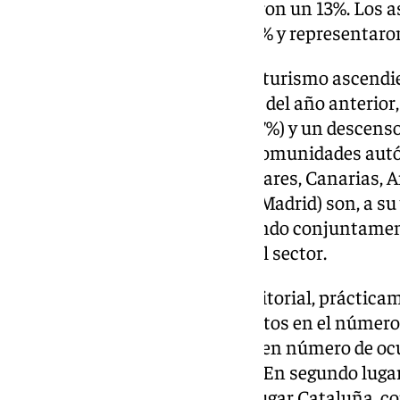
total de asalariados y aumentaron un 13%. Los a
tiempo parcial crecieron un 4,8% y representaron
Por su parte, los autónomos en turismo ascend
4,5% respecto al mismo periodo del año anterior
(9%) y transporte de viajeros (7,7%) y un descens
(-11,3%). Como es habitual, las comunidades a
flujos turísticos (Cataluña, Baleares, Canarias,
Valenciana, y la Comunidad de Madrid) son, a su
ocupados en el sector, aglutinando conjuntament
75,9% del total de ocupados en el sector.
En cuanto a la distribución territorial, prácti
autónomas se observan aumentos en el número
Valenciana es la que más crece en número de oc
variación interanual de +21,5%. En segundo luga
aumenta un 17,9%; y en tercer lugar Cataluña, 