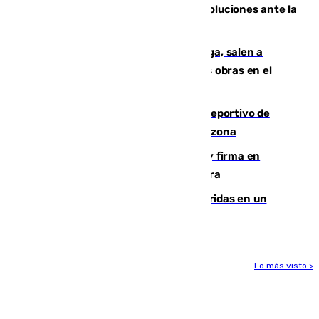
Más de 15.000 ceutíes claman por soluciones ante la
crisis migratoria
Los vecinos de Pedregalejo en Málaga, salen a
protestar en contra del resultado de las obras en el
paseo marítimo
Un incendio en un local del puerto deportivo de
Fuengirola genera una gran susto en la zona
Daniel Mérida derriba a Griekspoor y firma en
Montreal el mejor resultado de su carrera
Dos personas mueren y tres son heridas en un
accidente de tráfico en Utrera
Lo más visto >
Más noticias