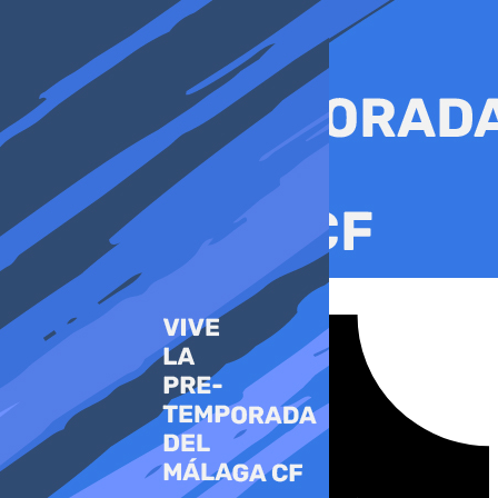
Ir
al
contenido
Tiktok