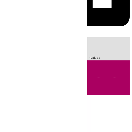
HOY
|
Incendios
Sucesos
Crisis Migratoria en Ceuta
Fútbol
LaLiga
Andalucía