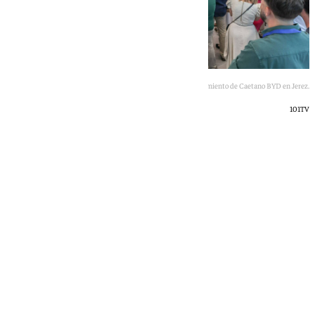
Imagen de la inauguración del establecimiento de Caetano BYD en Jerez.
101TV
101 TV
lunes, 15 junio 2026, 10:16
Compartir: