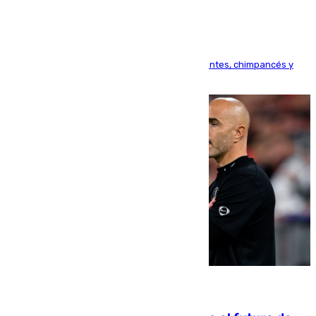
Bioparc Valencia analizará la reacción de elefantes, chimpancés y
tortugas durante el fenómeno astronómico
09.08.2026