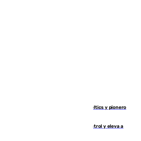
Muere Don Nelson, leyenda de los Celtics y pionero
desde el banquillo de la NBA
El incendio de Niebla avanza sin control y eleva a
8.000 las hectáreas afectadas