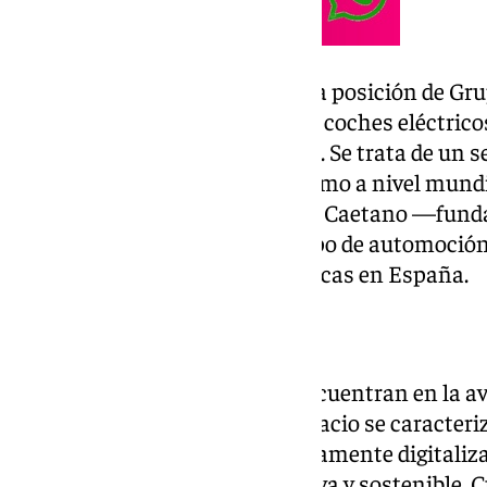
La nueva instalación refuerza la posición de Gr
vehículos enchufables, es decir, coches eléctrico
conectándolos a la red eléctrica. Se trata de un 
marca líder tanto en España como a nivel mundi
el grupo internacional Salvador Caetano —funda
continentes—, es el mayor grupo de automoción 
representa a más de veinte marcas en España.
Diseño y tecnología
Las nuevas instalaciones se encuentran en la av
3, en Jerez de la Frontera. El espacio se caracter
curvas y por unos interiores altamente digitali
experiencia de compra inmersiva y sostenible. 