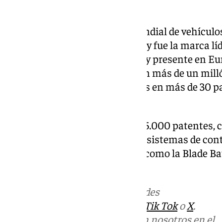
BYD, gigante mundial
BYD es el mayor fabricante mundial de vehículo
millones de unidades vendidas, y fue la marca l
durante 2025. Fundada en 1995 y presente en Eu
opera en 112 países y cuenta con más de un mill
120.000 ingenieros, distribuidos en más de 30 pa
de investigación.
La empresa, titular de más de 65.000 patentes, c
en baterías, motores eléctricos, sistemas de cont
semiconductores, con avances como la Blade Bat
3.0 y la tecnología Cell to Body.
Más noticias de
101TV
en las redes
sociales:
Instagram
,
Facebook
,
Tik Tok
o
X
.
Puedes ponerte en contacto con nosotros en el