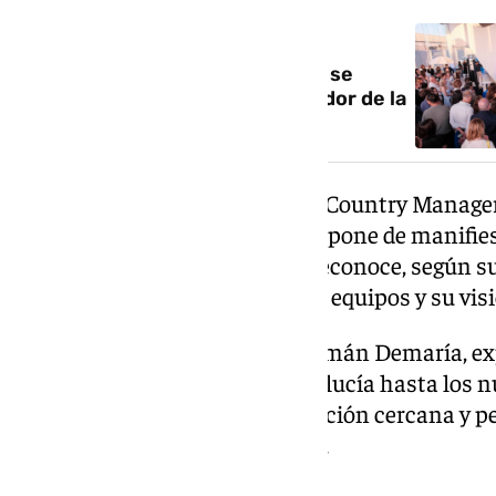
NOTICIA RELACIONADA
Grupo Caetano abre un nuevo
concesionario BYD en Málaga y se
convierte en el mayor distribuidor de la
marca en Andalucía
Por parte de Grupo Caetano, su Country Manager,
confianza depositada por BYD «pone de manifies
líder en movilidad eléctrica» y reconoce, según su
grupo, la profesionalidad de sus equipos y su visi
El gerente de BYD Caetano, Germán Demaría, exp
amplía la red del grupo en Andalucía hasta los n
pensado para ofrecer «una atención cercana y pe
como eje central de la actividad.