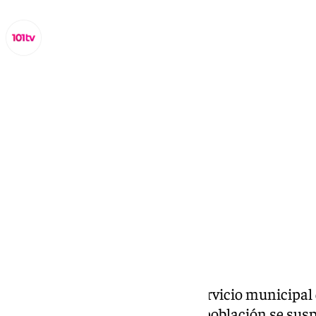
Lynx Devs
jueves, 31 octubre 2024, 14:49
Compartir:
Aqualia, empresa gestora del servicio municipal d
informa que el suministro a la población se susp