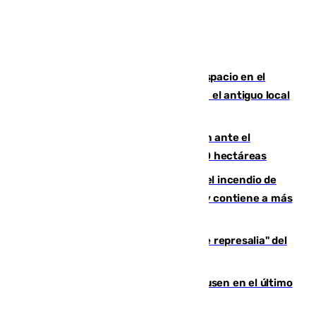
Las marca internacionales ganan espacio en el
Centro de Málaga: La Tagliatella abre en el antiguo local
de Vox Sports Bar
Moreno pide extremar la precaución ante el
incendio de Niebla, que supera las 4.000 hectáreas
340 personas más desalojadas por el incendio de
Niebla, que mantiene a 410 evacuadas y contiene a más
de 500 efectivos trabajando
Italia responde ante las "medidas de represalia" del
Gobierno de Sánchez
El Sevilla se desinfla ante el Leverkusen en el último
ensayo (1-2)