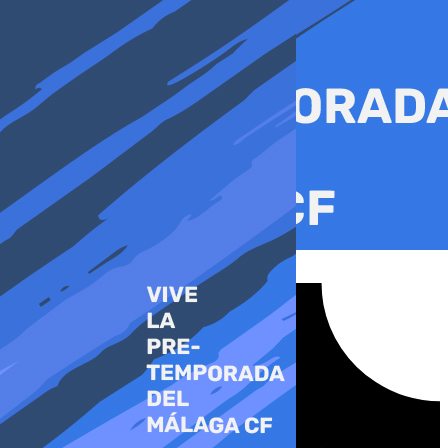
Ir
al
contenido
Tiktok