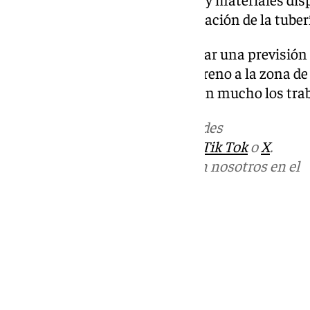
provincia y dedicarlos a la reparación de la tuber
Aqualia advierte que no puede dar una previsión
suministro, pues el acceso y terreno a la zona de
junto a la propia lluvia, dificultan mucho los tra
Más noticias de
101TV
en las redes
sociales:
Instagram
,
Facebook
,
Tik Tok
o
X
.
Puedes ponerte en contacto con nosotros en el
correo
informativos@101tv.es
Tags:
Últimas noticias