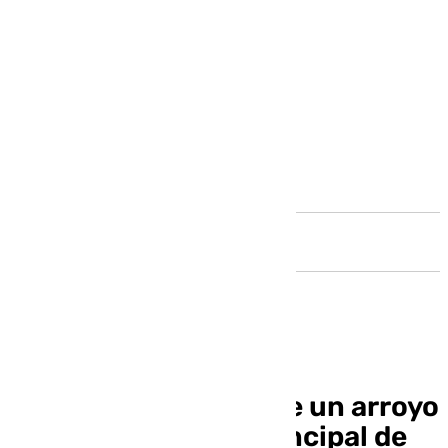
Andalucía
El desbordamiento de un arroyo
se lleva la tubería principal de