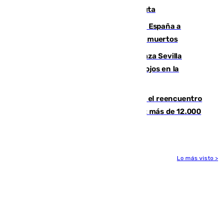
víctimas de la crisis humanitaria en Ceuta
Sánchez traslada la "solidaridad" de España a
Colombia tras el terremoto que deja 111 muertos
El humo del incendio de Niebla alcanza Sevilla
mientras el fuego obliga a nuevos desalojos en la
provincia
La Rosaleda, aún lejos del lleno para el reencuentro
con el Málaga en el Trofeo Costa del Sol: más de 12.000
entradas disponibles
Lo más visto >
Más noticias
Ver más >