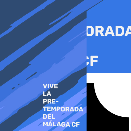
Ir
al
contenido
Tiktok