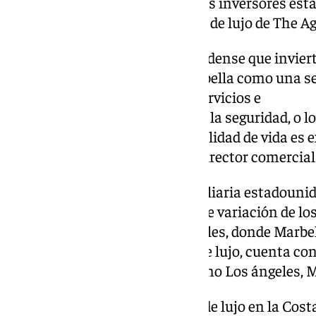
interés creciente por parte de los inversores es
anual del mercado inmobiliario de lujo de The A
«El perfil del inversor estadounidense que invier
principio, se puede fijar en Marbella como una se
embargo, luego ven que otros servicios e
infraestructuras como la salud, la seguridad, o lo
empiezan a identificar que la calidad de vida es
Costa del Sol», ha explicado el director comercial
Según el estudio de esta inmobiliaria estadouni
se sorprenden por la importante variación de los
lujo en los mercados residenciales, donde Marbel
mundo en cuanto a viviendas de lujo, cuenta con
mercados de otras ciudades como Los ángeles, 
Los precios de las propiedades de lujo en la Cost