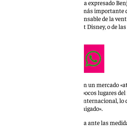
nuestra oferta es muy sólida», ha expresado Ben
de The Agency, la inmobiliaria más importante 
Marbella en 2023 y que es responsable de la ven
Mansión Playboy y la Finca Walt Disney, o de la
o Michael Jordán.
Según Beza, Marbella cuenta con un mercado «atí
consolidando como uno de los pocos lugares de
mucha riqueza y poder a nivel internacional, lo
mercado «muy sólido y muy arraigado».
Beza, que se mantiene optimista ante las medid