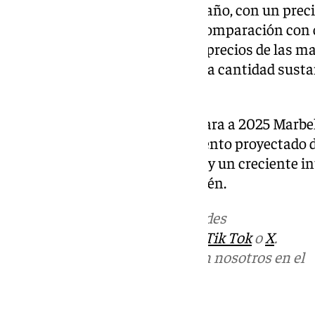
aumento del 3,17% en el último año, con un prec
millones de euros. Aún así, en comparación con
residencias de primer nivel, los precios de las
elevados, lo que proporciona una cantidad sustan
inversión extranjera.
Además, según el informe, de cara a 2025 Marbel
este sector de lujo, con un aumento proyectado 
compradores norteamericanos y un creciente in
como Benahavís, Estepona y Ojén.
Más noticias de
101TV
en las redes
sociales:
Instagram
,
Facebook
,
Tik Tok
o
X
.
Puedes ponerte en contacto con nosotros en el
correo
informativos@101tv.es