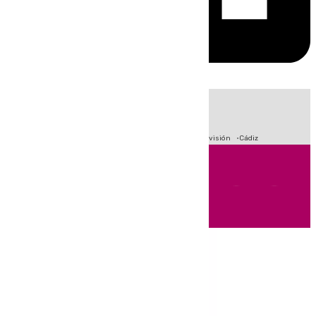
HOY
|
Sucesos
Crisis Migratoria en Ceuta
Fútbol
Primera División
Cádiz
Andalucía