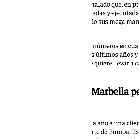
estadounidense, también ha señalado que, en pr
para ver qué políticas son aprobadas y ejecutad
los inversores «seguirán teniendo sus mega man
Marbella».
El experto ha asegurado que los números en cua
«exponencialmente altos» en los últimos años y 
de las políticas arancelarias que quiere llevar a
mantendrá esta tendencia.
La posición única de Marbella pa
millonarios
La ciudad costasoleña atrae cada año a una clie
procede, principalmente, del norte de Europa, 