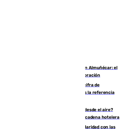
Tras el rastro de una tortuga boba en Almuñécar: el
Ayuntamiento pide a los bañistas colaboración
El Gobierno mantiene en 72.000 la cifra de
inmigrantes que entraron en Ceuta tras la referencia
de Torres a 80.000 personas
¿200.000 euros para ver el eclipse desde el aire?
Así es el exclusivo pack que ofrece una cadena hotelera
Concentración en Algeciras en solidaridad con las