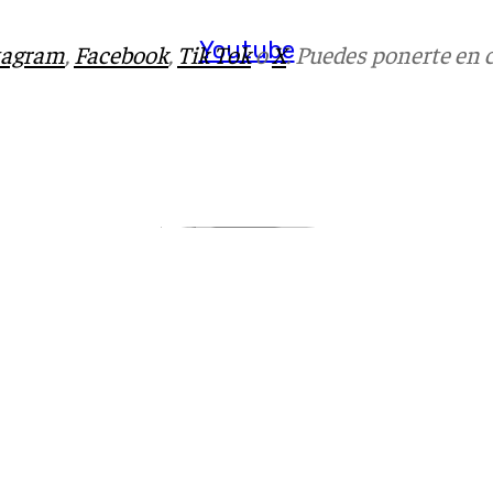
Youtube
tagram
,
Facebook
,
Tik Tok
o
X
. Puedes ponerte en 