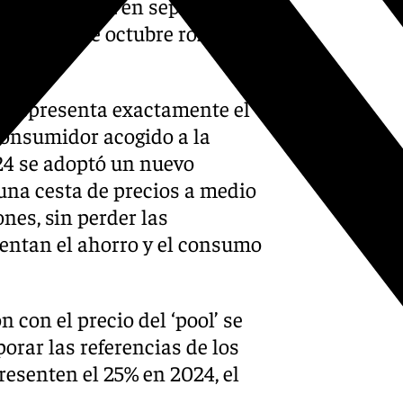
edio de la luz en septiembre
lo que va de octubre roza los
no representa exactamente el
 consumidor acogido a la
024 se adoptó un nuevo
una cesta de precios a medio
ones, sin perder las
mentan el ahorro y el consumo
 con el precio del ‘pool’ se
orar las referencias de los
esenten el 25% en 2024, el