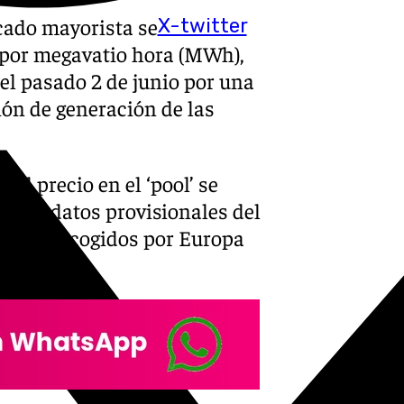
cado mayorista se
X-twitter
 por megavatio hora (MWh),
el pasado 2 de junio por una
ón de generación de las
 el precio en el ‘pool’ se
n los datos provisionales del
OMIE
) recogidos por Europa