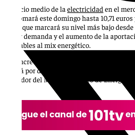
El precio medio de la
electricidad
en el mer
desplomará este domingo hasta 10,71 euros
con lo que marcará su nivel más bajo desde 
menor demanda y el aumento de la aportaci
renovables al mix energético.
En concreto, entre las 04.00 y las 17.00 horas
situará por debajo de los 4 euros/MWh, segú
Operador del Mercado Ibérico de Energía (
Press.