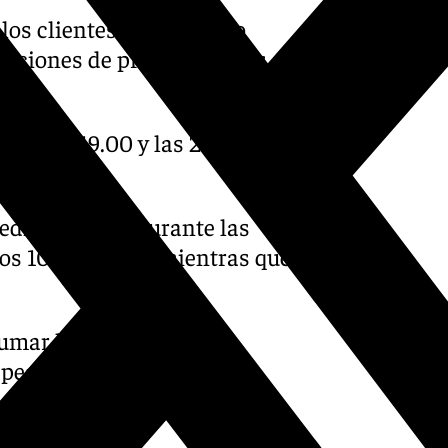
e los clientes del mercado
laciones de precios diarios
ntre las 19.00 y las 20.00
4 euros.
dio de la luz durante las
os 109,67 euros, mientras que
umar los costes fijos
peajes, cargos y ajustes de