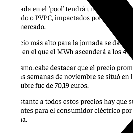
La bajada en el ‘pool’ tendrá un efecto sobr
regulado o PVPC, impactados por estas osci
en el mercado.
El precio más alto para la jornada se dará, e
horas, en el que el MWh ascenderá a los 41,5
Asimismo, cabe destacar que el precio prome
últimas semanas de noviembre se situó en l
en octubre fue de 70,19 euros.
No obstante a todos estos precios hay que s
existentes para el consumidor eléctrico por 
sistema.