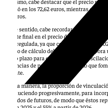
Asimismo, cabe destacar que el precio prom
se situó en los 72,62 euros, mientras que en 
71,8 euros.
En ese sentido, cabe recordar que el ‘pool’ 
importe final en el precio de la luz para un
tarifa regulada, ya que con la entrada en 2
método de cálculo del PVPC, que incorpora 
y largo plazo para evitar las fuertes oscilaci
referencias de precios a corto plazo que fo
eficiente.
De esta manera, la proporción de vinculación
irá reduciendo progresivamente, para incorp
mercados de futuros, de modo que éstos repr
40% en 2025 y el 55% a partir de 2026.