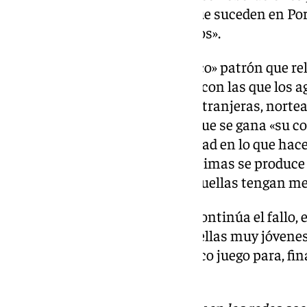
de las víctimas de los hechos que suceden en Port
Policía que investigan los hechos».
El tribunal señala así el «idéntico» patrón que re
procedimiento y aquellas otras con las que los a
trata, explica, de estudiantes extranjeras, nort
en el que el acusado es el guía, que se gana «su 
amabilidad, saber estar, seguridad en lo que hac
tras lo cual la agresión a las víctimas se produc
último día del viaje, para que aquellas tengan m
En la ejecución de los hechos, continúa el fallo, 
«Se acerca a las mujeres, todas ellas muy jóvene
tomar una copa y jugar a idéntico juego para, fi
libertad sexual», concluye.