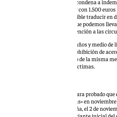
durante siete años y medio y le condena a indem
primera víctima de Marruecos y con 1.500 euros a
pese a reconocer que «no es posible traducir en
perjuicio moral y que lo único que podemos lleva
importancia del perjuicio en atención a las circ
Igualmente, le condena a siete años y medio de l
penitenciaria, a seis años de prohibición de acer
comunicarse con ella y a un año de la misma me
cada una de las dos restantes víctimas.
Hechos probados
La sentencia condenatoria declara probado que 
la empresa «Discover Excursions» en noviembre 
noche antes de regresar a España, el 2 de noviem
procesado se acercó a la denunciante inicial de