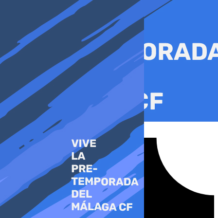
Ir
al
contenido
Tiktok