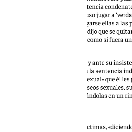
interior». Después, según la sentencia condenato
experiencias sexuales, les propuso jugar a ‘verda
momento determinado, tras negarse ellas a las 
que les estaba proponiendo, les dijo que se quita
dos se negaron; preguntando él como si fuera un 
turístico».
«Ambas lo besaron en la mejilla y ante su insiste
superficial en los labios», señala la sentencia i
negaron además al «baile más sexual» que él les p
«con ánimo de satisfacer sus deseos sexuales, s
a otra de la izquierda, inmovilizándolas en un ri
Se querían ir
Al intentar zafarse una de las víctimas, «diciendo