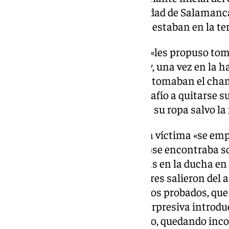
adscrita entonces a la Universidad de Salamanc
habitación, cuando las mismas estaban en la terr
El acusado, según la sentencia, «les propuso t
ellas, a lo que estas accedieron y, una vez en la
jóvenes, el procesado, mientras tomaban el cha
‘verdad o atrevimiento’ y les desafío a quitarse s
rehusaron, pero él se despojó de su ropa salvo la 
Entonces, según la sentencia, la víctima «se em
quedó dormida» y, al despertar, «se encontraba sol
al baño», donde «vio a sus amigas en la ducha e
ropa interior». Una vez que los tres salieron del a
inodoro, según el relato de hechos probados, que
«entró en el baño» de manera sorpresiva introduc
chica, que después «cayó al suelo, quedando inco