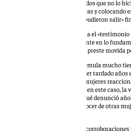
según el relato de hechos probados que no lo hic
tono», besando a una de las chicas y colocando e
otra joven, tras lo cual ambas «pudieron salir» f
Para la condena, el tribunal toma el «testimonio 
primera denunciante, «persistente en lo fundame
ello «obtenga beneficio ni que lo preste movida 
«Es cierto que la denuncia se formula mucho ti
prácticamente. El hecho de haber tardado años 
resta credibilidad, no todas las mujeres reacci
un ataque a su libertad sexual y en este caso, la
absolutamente coherente por qué denunció años
concretando que lo hizo al «conocer de otras muj
juicio del mismo agresor».
Su declaración goza además de corroboraciones p