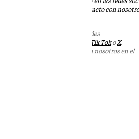
Descubre más noticias de
101Tv
en las redes soc
Tok
o
X
. Puedes ponerte en contacto con nosotro
informativos@101tv.es
Más noticias de
101TV
en las redes
sociales:
Instagram
,
Facebook
,
Tik Tok
o
X
.
Puedes ponerte en contacto con nosotros en el
correo
informativos@101tv.es
Tags:
Últimas noticias