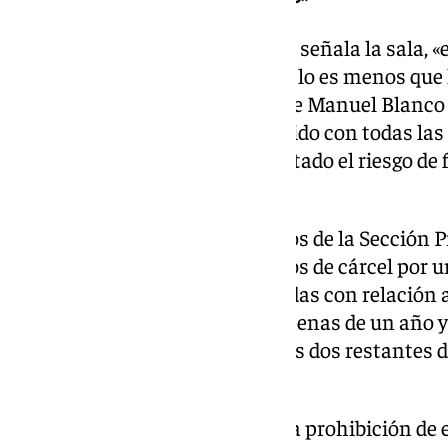
Tras la sentencia condenatoria, señala la sala, «
procesal no es idéntica, pero no lo es menos que 
presente causa no es firme y que Manuel Blanc
ha sido citado, habiendo cumplido con todas las
que el tribunal no ve «incrementado el riesgo de f
sentencia, aún recurrible.
En su sentencia, los magistrados de la Sección 
al acusado una pena de seis años de cárcel por un
atenuante de dilaciones indebidas con relación a
la víctima de Marruecos; y dos penas de un año y
de agresión sexual respecto a las dos restantes
ocurridos en Lagos (Portugal).
Además, el tribunal le impone la prohibición de 