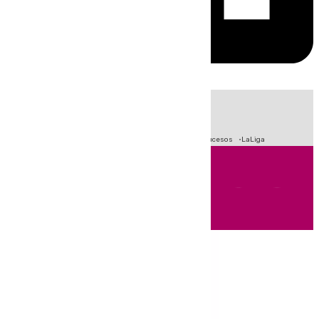
HOY
|
Fútbol
Primera División
Crisis Migratoria en Ceuta
Sucesos
LaLiga
Andalucía