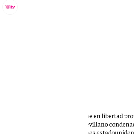
Lynx Devs
viernes, 21 febrero 2025, 13:08
Compartir:
La Audiencia Nacional mantiene en libertad prov
obligaciones, al guía turístico sevillano condena
agresión sexual sobre tres jóvenes estadounide