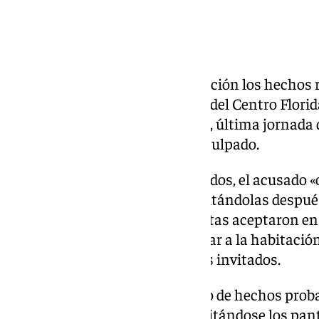
acusado.
También en Portugal
La sentencia aborda a continuación los hechos r
víctimas, alumnas americanas del Centro Florida
la noche del 28 de mayo de 2017, última jornada 
entonces por la empresa del inculpado.
Según el relato de hechos probados, el acusado «
tiques de bebidas en un bar, invitándolas después
habitación en el hotel, lo que estas aceptaron en
acudía más gente, si bien al llegar a la habitaci
percataron de que no había más invitados.
En la habitación, según el relato de hechos proba
se podía poner más cómodo, quitándose los pan