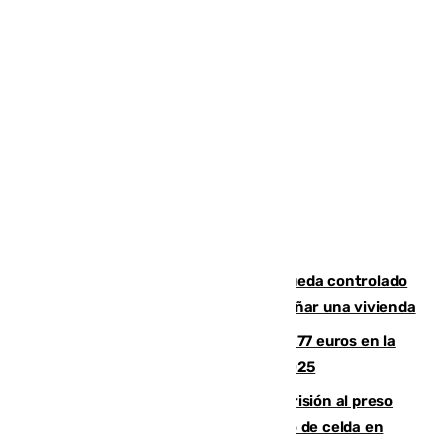
El incendio forestal de San Roque queda controlado
tras obligar a evacuar a 19 familias y dañar una vivienda
Los malagueños gastarán de media 77 euros en la
Feria de Málaga 2026, menos que en 2025
El Supremo ratifica los 17 años de prisión al preso
que mató estrangulado a su compañero de celda en