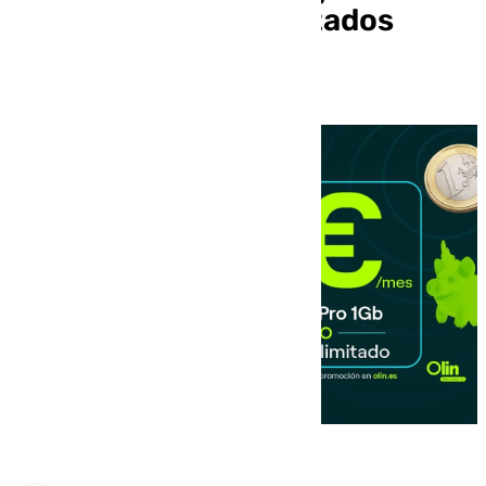
móvil con datos ilimitados
también por 1€/mes