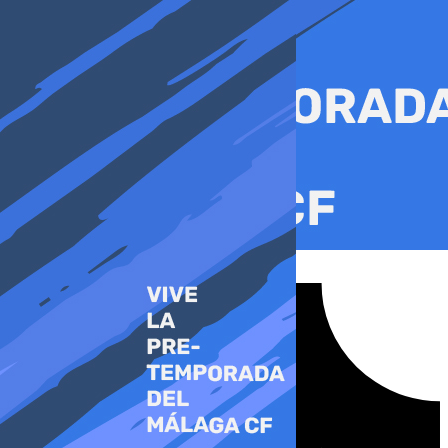
Ir
al
contenido
Tiktok