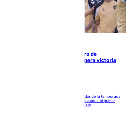
05.08.2026
Málaga-Al-Arabi: tercer encuentro de
pretemporada en busca de la primera victoria
blanquiazul
El conjunto de Juanfran Funes afronta el ecuador de la temporada
contra el cuadro catarí, en el que intentarán conseguir el primer
triunfo de los amistosos previo al arranque liguero