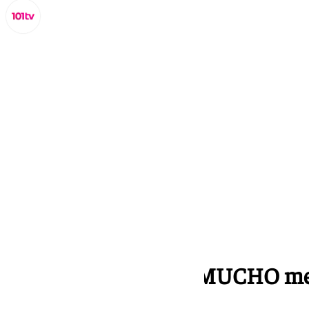
Miguel Alfonso
jueves, 17 octubre 2024, 09:21
Compartir:
Disfruta de más por MUCHO m