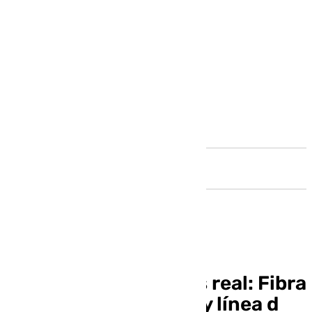
Andalucía
Lo más loco es que es real: Fibra
1GB por solo 1€/mes y línea d