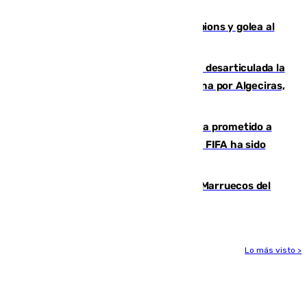
Morón
El Betis supera el examen de Champions y golea al
Arsenal en Dublín (1-3)
Golpe internacional al narcotráfico: desarticulada la
red que introdujo 21 toneladas de cocaína por Algeciras,
Málaga y Valencia
El Gobierno niega que Infantino haya prometido a
Marruecos la final del Mundial 2030: "La FIFA ha sido
tajante"
Podemos y Sumar piden expulsar a Marruecos del
Mundial de 2030 tras la crisis de Ceuta
Lo más visto >
Más noticias