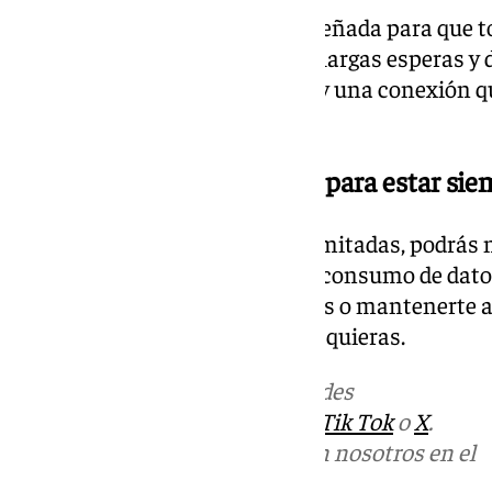
Nuestra fibra de
1 Gbps
está diseñada para que t
sin interrupciones. Olvídate de largas esperas y 
cortes
,
descargas en segundos
, y una conexión q
que necesites.
Datos móviles ilimitados – para estar si
Con nuestras líneas móviles ilimitadas, podrás n
internet sin preocuparte por el consumo de dato
compartir momentos especiales o mantenerte al 
libertad de usar tus datos como quieras.
Más noticias de
101TV
en las redes
sociales:
Instagram
,
Facebook
,
Tik Tok
o
X
.
Puedes ponerte en contacto con nosotros en el
correo
informativos@101tv.es