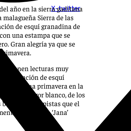
el año en la sierra gaditana
X-twitter
a malagueña Sierra de las
ación de esquí granadina de
, con una estampa que se
ro. Gran alegría ya que se
 primavera.
rzo tienen lecturas muy
a, la estación de esquí
irando a una primavera en la
en es de fulgor blanco, de los
 buscando las pistas que el
ente la borrasca ‘Jana’