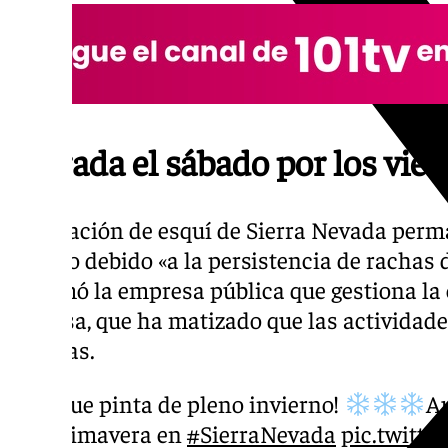
Cerrada el sábado por los vie
La estación de esquí de Sierra Nevada perm
sábado debido «a la persistencia de rachas d
informó la empresa pública que gestiona la 
Cetursa, que ha matizado que las actividade
abiertas.
¡Que pinta de pleno invierno!
Au
primavera en
#SierraNevada
pic.twitt