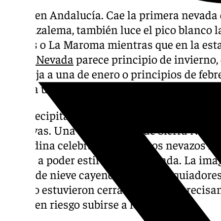
Nieva en Andalucía. Cae la primera nevada d
de Grazalema, también luce el pico blanco l
Nieves o La Maroma mientras que en la est
Sierra Nevada
parece principio de invierno
asemeja a una de enero o principios de febre
augura una temporada esquiable larga esta
Las precipitaciones de este principio de ma
positivas. Una de ellas es la de Sierra Nevad
granadina celebra estos últimos nevazos m
que va a poder estirar la temporada. La imag
copos de nieve cayendo y de los esquiadores
sábado estuvieron cerrados porque precisam
ponía en riesgo subirse a los telesillas.