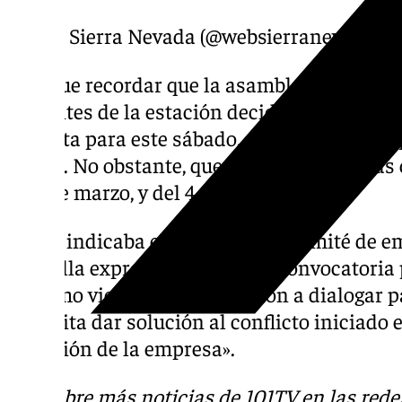
— Sierra Nevada (@websierranevada)
M
Hay que recordar que la asamblea de trabaja
remontes de la estación decidió el pasado 
prevista para este sábado, además del paro p
marzo. No obstante, quedan pendientes las 
y 29 de marzo, y del 4, 12 y 19 de abril.
Según indicaba el miembro del comité de em
plantilla expresaba con la desconvocatoria 
próximo viernes su disposición a dialogar 
«permita dar solución al conflicto iniciado 
dirección de la empresa».
Descubre más noticias de
101TV
en las rede