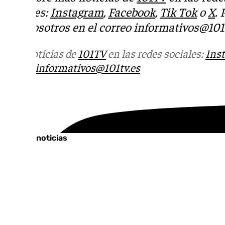
sociales:
Instagram
,
Facebook
,
Tik Tok
o
X
.
con nosotros en el correo
informativos@101t
Más noticias de
101TV
en las redes sociales:
Ins
correo
informativos@101tv.es
Tags:
Últimas noticias