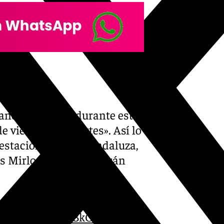
ntos
aneció cerrada durante este
e viento muy fuertes». Así lo
estación invernal andaluza,
s Mirlo Blanco sí estarán
gura una excelente
er.com/z7WDrbB3kO