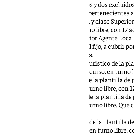
turno libre, con 86 admitidos y dos excluidos
Una plaza de Arquitecto/a, pertenecientes a
Especial, subescala Técnica y clase Superio
concurso-oposición, en turno libre, con 17 a
Una plaza de Técnico Superior Agente Local
plantilla de personal laboral fijo, a cubrir p
turno libre, con 18 admitidos.
Una plaza de Animador/a Turístico de la plant
cubrir por el sistema de concurso, en turno l
Una plaza de Animador/a de la plantilla de pe
el sistema de concurso, en turno libre, con 
Una plaza de Limpiador/a de la plantilla de p
el sistema de concurso, en turno libre. Que 
excluidos.
Una plaza de Peón/Mozo/a de la plantilla de p
por el sistema de concurso, en turno libre, 