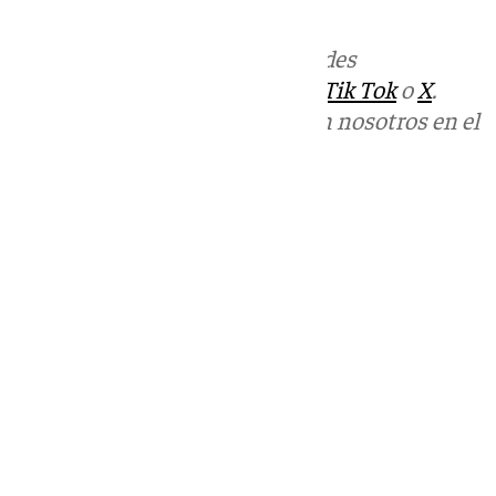
Más noticias de
101TV
en las redes
sociales:
Instagram
,
Facebook
,
Tik Tok
o
X
.
Puedes ponerte en contacto con nosotros en el
correo
informativos@101tv.es
Tags:
Últimas noticias