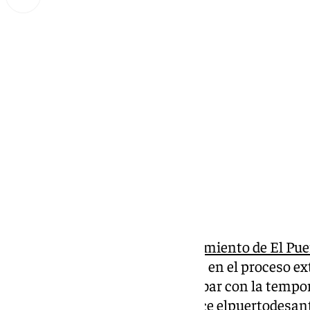
Miguel Alfonso
miércoles, 4 septiembre 2024, 09:11
Compartir:
El Tablón de Edictos del
Ayuntamiento de El Pue
la lista de admitidos y excluidos en el proceso e
municipal, convocado para acabar con la tempora
Puede consultarse en este enlace
elpuertodesan