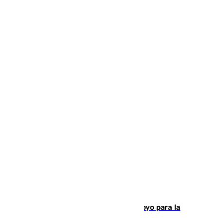
Venezuela agradece a España su apoyo para la