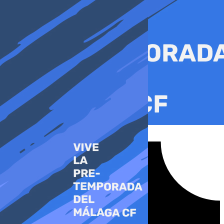
Ir
al
contenido
Tiktok