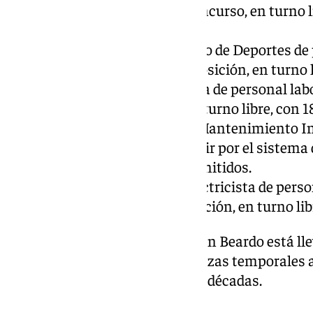
cubrir por el sistema de concurso, en turno 
excluido.
Una plaza de Técnico Medio de Deportes de pe
el sistema de concurso-oposición, en turno l
Dos plazas de Peón/Mozo/a de personal labora
de concurso-oposición, en turno libre, con 1
Una plaza de Oficial de 1ª Mantenimiento I
personal laboral fijo, a cubrir por el sistem
libre, que cuenta con 17 admitidos.
Una plaza de Oficial 1.ª Electricista de person
sistema de concurso-oposición, en turno lib
El equipo de Gobierno de Germán Beardo está lle
materia de estabilización de plazas temporales a
haya enfrentado en las últimas décadas.