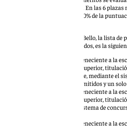
profesionales como formativos. En las 6 plazas 
fase de oposición supondrá el 60% de la puntuaci
40% restante.
Así, según ha informado Javier Bello, la lista de 
el número de admitidos y excluidos, es la siguien
Una plaza de Técnico, perteneciente a la es
subescala Técnica y clase Superior, titulac
empresariales o equivalente, mediante el s
libre, para lo cual hay 17 admitidos y un solo
Una plaza de Técnico, perteneciente a la es
subescala Técnica y clase Superior, titulaci
equivalente, mediante el sistema de concurs
con 14 admitidos.
Una plaza de Técnico, perteneciente a la es