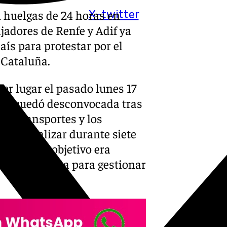
n huelgas de 24 horas en
X-twitter
ajadores de Renfe y Adif ya
aís para protestar por el
 Cataluña.
er lugar el pasado lunes 17
aria quedó desconvocada tras
 de Transportes y los
aba paralizar durante siete
lación. El objetivo era
ee en Cataluña para gestionar