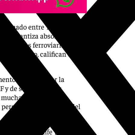
-firmado entre Transportes,
«no garantiza absolutamente
s públicas ferroviarias se
 comunicado, califican este
ento de garantizar la
IF y de sus convenios
o muchas horas de
s personas trabajadoras del
Ministerio, Renfe y Adif