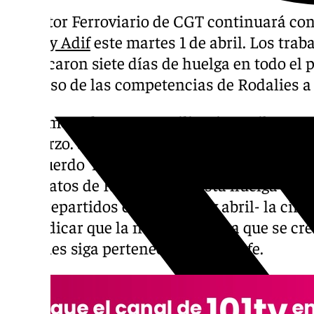
El Sector Ferroviario de CGT continuará co
Renfe y Adif
este martes 1 de abril. Los trab
convocaron siete días de huelga en todo el p
traspaso de las competencias de Rodalies a
La primera de estas movilizaciones iba a ten
de marzo. Sin embargo, esta huelga ferrovi
un acuerdo ‘in extremis’ entre el Ministerio
sindicatos de Renfe y Adif. Esta huelga busc
días -repartidos entre marzo y abril- la circu
reivindicar que la nueva empresa que se cr
Rodalies siga perteneciendo a Renfe.