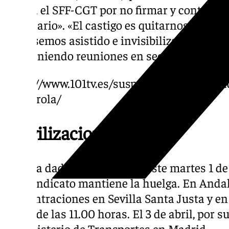
contra el SFF-CGT por no firmar y continuar
parvulario». «El castigo es quitarnos de las 
hubiésemos asistido e invisibilizarnos por da
manteniendo reuniones en secreto», han añ
https://www.101tv.es/suspenso-accesibilida
fuengirola/
Movilizaciones
CGT ha dado a conocer que este martes 1 de a
este sindicato mantiene la huelga. En Andal
concentraciones en Sevilla Santa Justa y 
partir de las 11.00 horas. El 3 de abril, por 
el Ministerio de Transportes en Madrid.