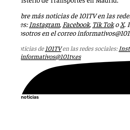
Descubre más noticias de 101TV en las rede
sociales:
Instagram
,
Facebook
,
Tik Tok
o
X
.
con nosotros en el correo
informativos@101t
Más noticias de
101TV
en las redes sociales:
Ins
correo
informativos@101tv.es
Tags:
Últimas noticias