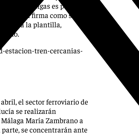
 con las huelgas es propia de
actas de la firma como si no
r voz a la plantilla,
adido.
d-estacion-tren-cercanias-
bril, el sector ferroviario de
ucía se realizarán
en Málaga María Zambrano a
su parte, se concentrarán ante