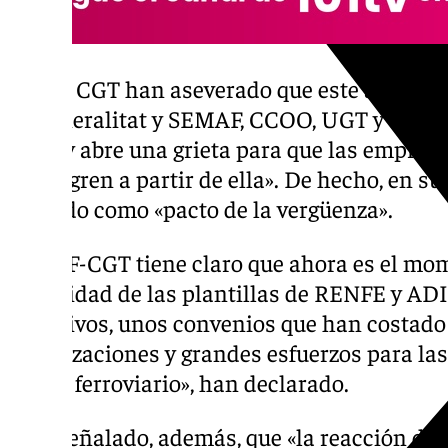
Desde CGT han aseverado que este acuerdo 
la Generalitat y SEMAF, CCOO, UGT y SFC- 
nada y abre una grieta para que las empresa
desangren a partir de ella». De hecho, en su
acuerdo como «pacto de la vergüenza».
«El SFF-CGT tiene claro que ahora es el mom
integridad de las plantillas de RENFE y AD
colectivos, unos convenios que han costad
movilizaciones y grandes esfuerzos para la
sector ferroviario», han declarado.
Han señalado, además, que «la reacción del 