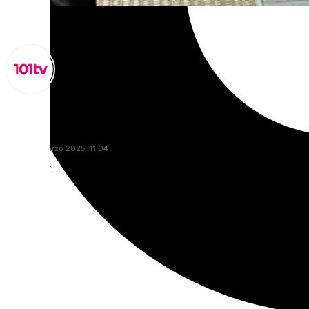
Lynx Devs
lunes, 31 marzo 2025, 11:04
Compartir: