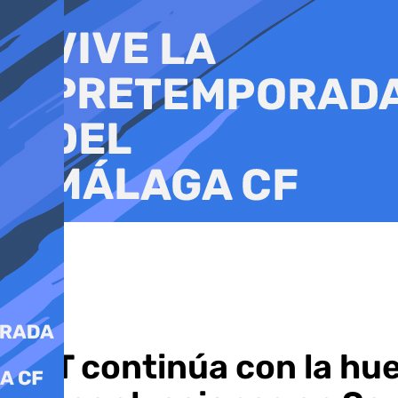
Ir
al
contenido
CGT continúa con la huel