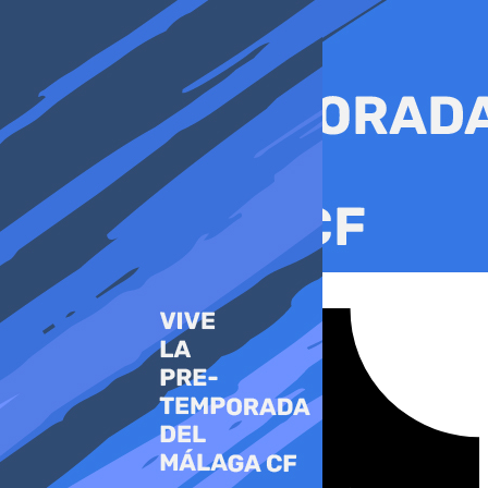
Ir
al
contenido
Tiktok