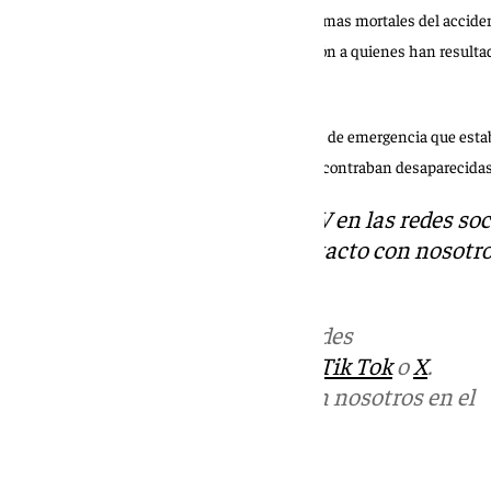
«Un sentido abrazo a los familiares de las víctimas mortales del acci
Asturias. Y mi deseo de una pronta recuperación a quienes han resultado
en un mensaje en la red social ‘X’.
Sánchez también ha agradecido a los servicios de emergencia que estab
búsqueda de al menos dos personas que se encontraban desaparecidas
Descubre más noticias de 101TV en las redes soc
Tok
o
X
. Puedes ponerte en contacto con nosotro
informativos@101tv.es
Más noticias de
101TV
en las redes
sociales:
Instagram
,
Facebook
,
Tik Tok
o
X
.
Puedes ponerte en contacto con nosotros en el
correo
informativos@101tv.es