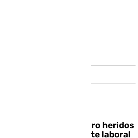
Andalucía
Cinco muertos y cuatro heridos
graves en un accidente laboral