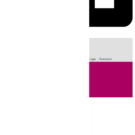
HOY
|
Fútbol
Primera División
Crisis Migratoria en Ceuta
LaLiga
Sucesos
Andalucía