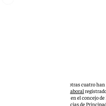
Miguel Alfonso
lunes, 31 marzo 2025, 13:54
Compartir:
Cinco personas han fallecido y otras cuatro han
consideración en un
accidente laboral
registrad
una mina de Cerredo (Asturias), en el concejo 
fuentes del Servicio de Emergencias de Principad