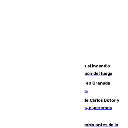
Activado el nivel 2 de emergencia en el incendio
forestal de Niebla por la compleja evolución del fuego
Controlado un incendio de rastrojos en Granada
junto a la autovía y al Callejón de Nogales
Juanfran Funes, sobre las lesiones de Carlos Dotor y
Fernando Calero: “Estamos preocupados, esperemos
que no sea nada”
Felipe VI refuerza los lazos con Colombia antes de la