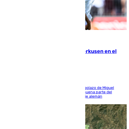
08.08.2026
El Sevilla se desinfla ante el Leverkusen en el
último ensayo (1-2)
El conjunto de Luis García se adelantó con un golazo de Miguel
Sierra y ofreció buenas sensaciones durante buena parte del
encuentro, pero acabó cediendo ante el empuje alemán