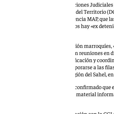
La Oficina Central de Investigaciones Judiciales
Dirección General de Vigilancia del Territorio 
comunicado, recogido por la agencia MAP, que la
apuntan a que entre los acusados hay «ex deteni
España».
Según los servicios de Información marroquíes, 
ideología de Daesh» y mantenían reuniones en d
Tetuán «en el marco de la planificación y coord
actos terroristas antes de incorporarse a las fila
organización terrorista en la región del Sahel, e
Desde Marruecos también han confirmado que en 
han incautado armas blancas y material informá
pericia digital necesaria.
El BCIJ ha destacado la colaboración con la CGI 