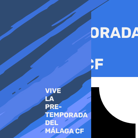
Ir
al
contenido
Tiktok