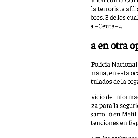
permitir desmantelar «una célula terrorista afil
el Sahel compuesta por 9 miembros, 3 de los cua
y otros 6 en Madrid, Ibiza y Sebta –Ceuta–«.
A prisión un yihadista en otra o
En paralelo a esta operación, la Policía Naciona
prisión de otro detenido esta semana, en esta oc
a su entorno cercano en los postulados de la org
Según los investigadores del Servicio de Informac
había convertido en una amenaza para la seguri
fase de una operación que se desarrolló en Melil
que culminó entonces nueve detenciones en Es
Descubre más noticias de 101Tv en las redes soc