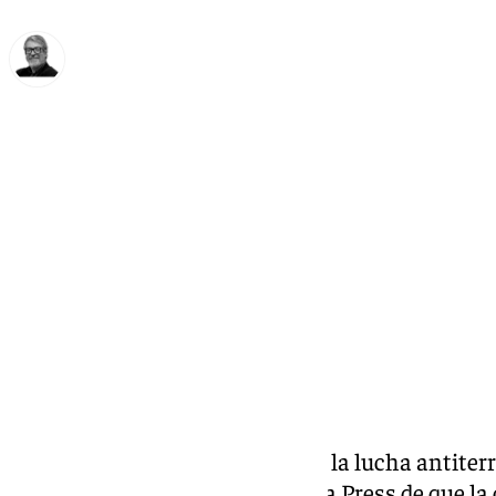
Francisco Marmolejo
viernes, 22 noviembre 2024, 17:22
Compartir:
Fuentes de la investigación y de la lucha antite
informado este viernes a Europa Press de que la