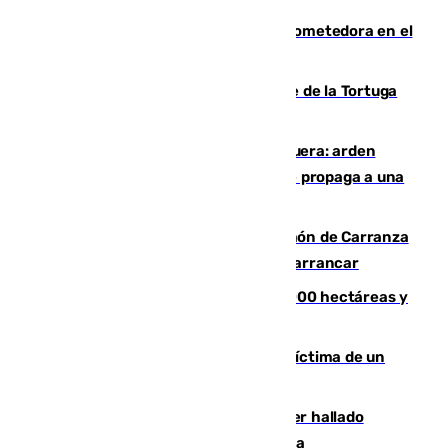
El año 2007, una generación muy prometedora en el
mundo del fútbol
Incendio forestal en el paraje Monte de la Tortuga
de Málaga
Incendio en un vertedero de Antequera: arden
chatarra, muebles y palets y el fuego se propaga a una
zona de monte
Las Palmas conquista el Trofeo Ramón de Carranza
y somete a un Cádiz que no termina de arrancar
El incendio de Niebla alcanza las 8.000 hectáreas y
mantiene desalojadas a 474 personas
El tenista checho Lehecka, nueva víctima de un
Rafa Jódar que está siendo imparable
Muere un hombre de 58 años tras ser hallado
inconsciente en una piscina en Cómpeta