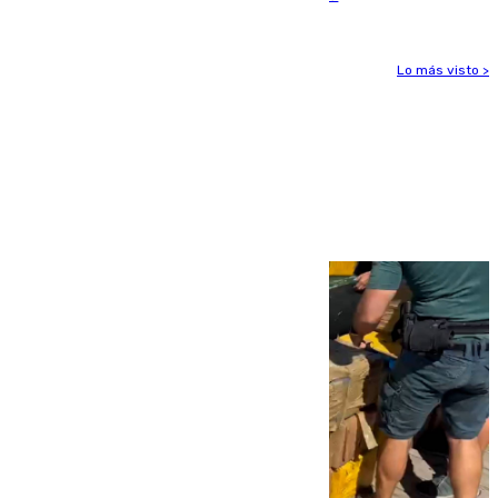
Lo más visto >
Más noticias
Ver más >