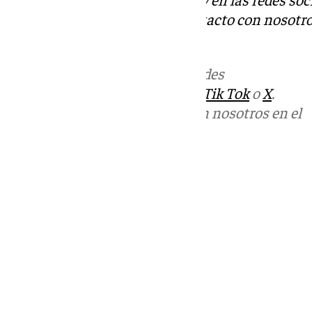
Tok
o
X
. Puedes ponerte en contacto con nosotro
informativos@101tv.es
Más noticias de
101TV
en las redes
sociales:
Instagram
,
Facebook
,
Tik Tok
o
X
.
Puedes ponerte en contacto con nosotros en el
correo
informativos@101tv.es
Tags:
Últimas noticias