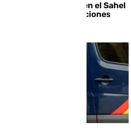
vinculados al Daesh en el Sahel
que «planificaban acciones
terroristas