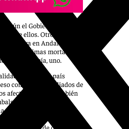
, según el Gobierno. La
on 75 de ellos. Otros dos se
ero se haya en Andalucía.
tró más víctimas mortales,
iete y Andalucía, uno.
idad política del país
reso convalidó a mediados de
los afectados), pero también
mbalse del Júcar que
 ha aumentado el nivel de
e suceso; y la media de
idrológico el 1 de octubre ha