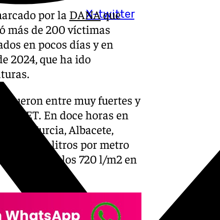
marcado por la
DANA
que
X-twitter
jó más de 200 víctimas
ados en pocos días y en
de 2024, que ha ido
turas.
24 fueron entre muy fuertes y
ún AEMET. En doce horas en
nada, Murcia, Albacete,
res a 100 litros por metro
), se llegó a los 720 l/m2 en