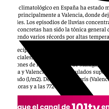
El año climatológico en España ha estado 
afectó principalmente a Valencia, donde de
mortales. Los episodios de lluvias concentr
zonas concretas han sido la tónica general 
rompiendo varios récords por altas tempera
Las precipitaciones del 29 de octubre de 20
torrenciales, además de persistentes, seg
estaciones de las provincias de Málaga, Gra
Cuenca y Valencia hubo acumulados superio
cuadrado (l/m2). De hecho, en Turís (Valencia
doce horas y a las 772 l/m2 en 24.