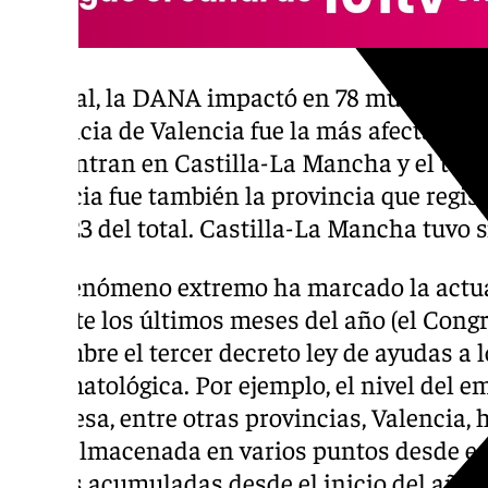
En total, la DANA impactó en 78 municipios
provincia de Valencia fue la más afectada, c
encuentran en Castilla-La Mancha y el terc
Valencia fue también la provincia que regis
con 223 del total. Castilla-La Mancha tuvo s
Este fenómeno extremo ha marcado la actual
durante los últimos meses del año (el Cong
diciembre el tercer decreto ley de ayudas a 
la climatológica. Por ejemplo, el nivel del e
atraviesa, entre otras provincias, Valencia,
agua almacenada en varios puntos desde est
lluvias acumuladas desde el inicio del año h