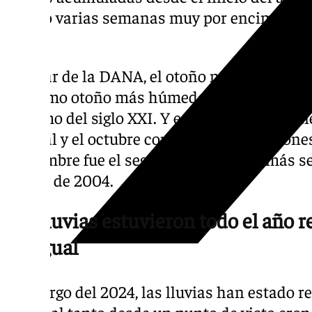
estado varias semanas muy por encima de su
época.
A pesar de la DANA, el otoño no fue una esta
vigésimo otoño más húmedo desde el comienz
séptimo del siglo XXI. Y es que tras un sept
normal y el octubre con más precipitaciones
noviembre fue el segundo noviembre más seco
detrás de 2004.
Las lluvias estuvieron todo el año 
desigual
A lo largo del 2024, las lluvias han estado