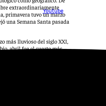
ológico como geográfico. De
tubre extraordinariamente
Youtube
a, primavera tuvo un marzo
 dejó una Semana Santa pasada
o más lluvioso del siglo XXI,
io, abril fue el cuarto más
ue solo alcanzaron la mitad de
eco, con lluvias que llegaron
n la mayor parte del país. Por
l en cuanto a precipitaciones.
húmeda en Galicia, provincia
de Castilla y León, Castilla-
a a muy seca en la mayor