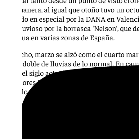
desigual tanto desde un punto de visto cron
esta manera, al igual que otoño tuvo un oc
húmedo en especial por la DANA en Valenci
muy lluvioso por la borrasca ‘Nelson’, que
por agua en varias zonas de España.
De hecho, marzo se alzó como el cuarto marz
con el doble de lluvias de lo normal. En camb
seco del siglo actual, con precipitaciones q
los valores habituales; y mayo también fue s
tan sólo a dos terceras partes de la media e
ello, la primavera fue en su conjunto norma
Por zonas, la estación fue extremadamente 
de Girona, gran parte de Andalucía y puntos 
La Mancha y Pirineos. Sin embargo, fue sec