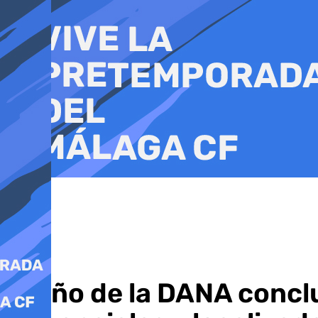
Ir
al
contenido
El año de la DANA conclu