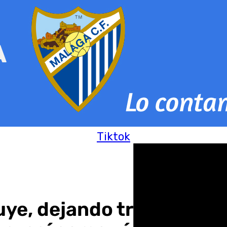
Tiktok
ye, dejando tras de sí ep