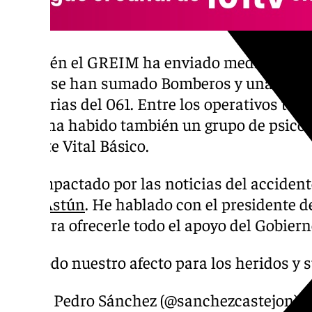
También el GREIM ha enviado medios aéreos
al que se han sumado Bomberos y una dece
sanitarias del 061. Entre los operativos tra
esquí ha habido también un grupo de psicól
Soporte Vital Básico.
Impactado por las noticias del accident
#Astún
. He hablado con el presidente 
para ofrecerle todo el apoyo del Gobiern
Todo nuestro afecto para los heridos y s
— Pedro Sánchez (@sanchezcastejon)
J