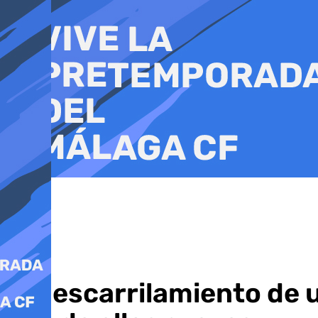
Ir
al
contenido
El descarrilamiento de 