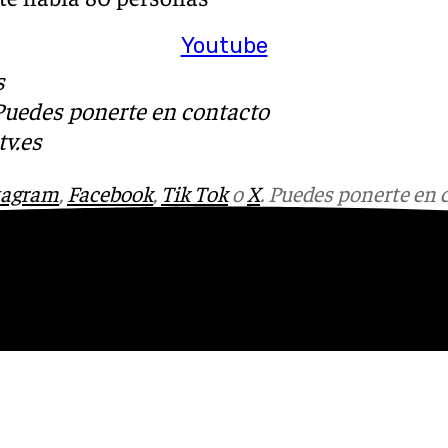
Youtube
s
 Puedes ponerte en contacto
v.es
tagram
,
Facebook
,
Tik Tok
o
X
. Puedes ponerte en 