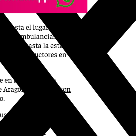
 hasta el lugar del suceso,
na de ambulancias
sladados hasta la estación de
ogos e instructores en
e en la estación de
de Aragón
@Jorge_Azcon
o.
us familias.
anuary 18, 2025