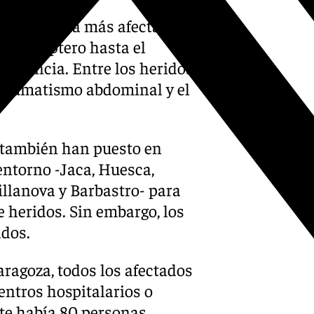
 heridos la más afectada es
 helicóptero hasta el
 urgencia. Entre los heridos
traumatismo abdominal y el
2 también han puesto en
 entorno -Jaca, Huesca,
illanova y Barbastro- para
e heridos. Sin embargo, los
ados.
ragoza, todos los afectados
entros hospitalarios o
te había 80 personas