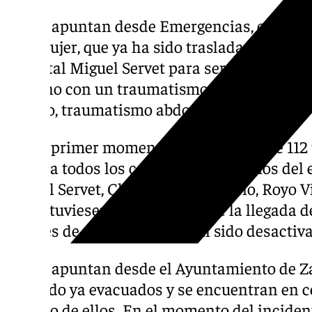
Según apuntan desde Emergencias, entre los
una mujer, que ya ha sido traslada mediante
Hospital Miguel Servet para ser atendida de
hay uno con un traumatismo craneal, otro 
tercero, traumatismo abdominal y fractura.
En un primer momento, los servicios de 11
alerta a todos los centros hospitalarios del
Miguel Servet, Clínico Universitario, Royo V
que estuviesen prevenidos ante la llegada d
«planes de catástrofe» ya han sido desactiv
Según apuntan desde el Ayuntamiento de Za
han sido ya evacuados y se encuentran en c
camino de ellos. En el momento del inciden