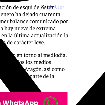
tación de esquí de Astún
X-twitter
 enero ha dejado cuarenta
rimer balance comunicado por
bía hay nueve de extrema
 en la última actualización la
os de carácter leve.
l aviso en torno al mediodía.
var a todos los medios
itarios de Aragón, así como
 rescate por parte de la