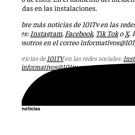
montadas en las instalaciones.
Descubre más noticias de 101Tv en las rede
sociales:
Instagram
,
Facebook
,
Tik Tok
o
X
.
con nosotros en el correo
informativos@101t
Más noticias de
101TV
en las redes sociales:
Ins
correo
informativos@101tv.es
Tags:
Últimas noticias