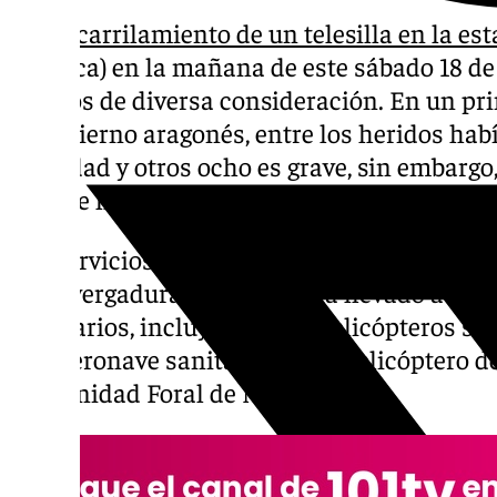
El
descarrilamiento de un telesilla en la es
(Huesca) en la mañana de este sábado 18 de
heridos de diversa consideración. En un p
el Gobierno aragonés, entre los heridos ha
gravedad y otros ocho es grave, sin embargo,
cifra se ha reducido a dos heridos graves y d
Los servicios de emergencias han recibido e
La envergadura del suceso ha llevado a acti
necesarios, incluyendo dos helicópteros san
una aeronave sanitaria y otro helicóptero de
Comunidad Foral de Navarra.