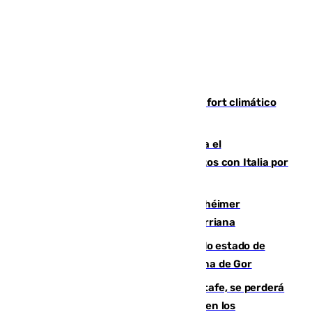
Málaga contabiliza 148 zonas de confort climático
para enfrentar las altas temperaturas
Marlaska notifica a la Unión Europea el
restablecimiento de controles fronterizos con Italia por
vía aérea y marítima
Hallan sin vida al granadino con Alzhéimer
desaparecido hace una semana en Churriana
Encuentran un cadáver en avanzado estado de
descomposición en la localidad granadina de Gor
Christantus Uche, delantero del Getafe, se perderá
toda la temporada por varias fracturas en los