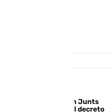
Andalucía
El Gobierno pacta con Junts
para sacar adelante el decreto