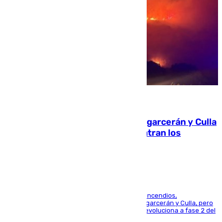
08.08.2026
Incendios de Castellón: Sierra Engarcerán y Culla
evolucionan positivamente y centran los
esfuerzos en Tírig
La UME se suma al operativo de control de los incendios,
progresando adecuadamente los de Sierra Engarcerán y Culla, pero
centrando todo el empeño en el de Culla, que evoluciona a fase 2 del
PEIF