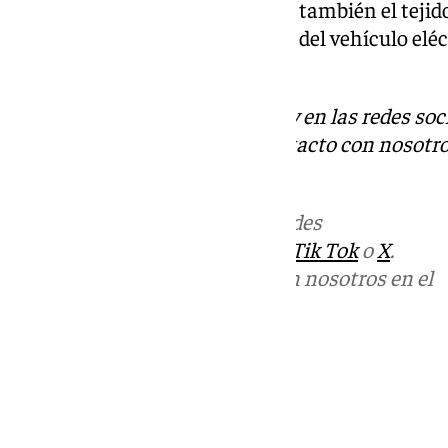
ejemplo las entregas a cuenta o también el tejid
ayudas al impulso de la compra del vehículo eléct
presidente.
Descubre más noticias de 101Tv en las redes soc
Tok
o
X
. Puedes ponerte en contacto con nosotro
informativos@101tv.es
Más noticias de
101TV
en las redes
sociales:
Instagram
,
Facebook
,
Tik Tok
o
X
.
Puedes ponerte en contacto con nosotros en el
correo
informativos@101tv.es
Tags:
Últimas noticias