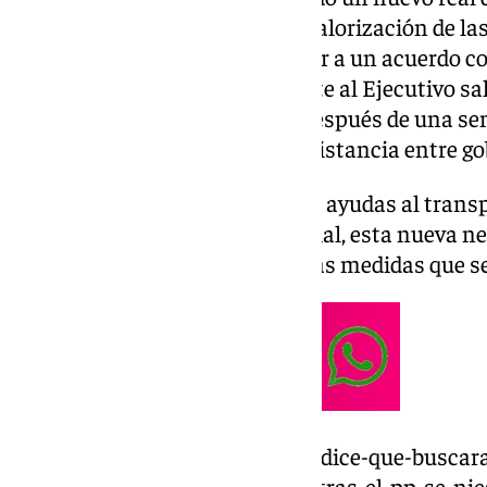
incluye 29 medidas como la revalorización de la
afectados por la dana, tras llegar a un acuerdo c
partido independentista permite al Ejecutivo sa
centradas en el escudo social después de una sem
española y con aumento de la distancia entre go
Además del decreto ómnibus de ayudas al trans
generado un choque a nivel social, esta nueva ne
al Ejecutivo salvar también otras medidas que 
https://www.101tv.es/sanchez-dice-que-buscara
para-el-decreto-omnibus-mientras-el-pp-se-nie