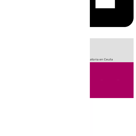
HOY
|
Sucesos
Fútbol
LaLiga
Primera División
Crisis Migratoria en Ceuta
Andalucía