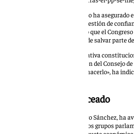
Eso sí, el presidente del Gobierno ha asegurado 
necesidad» de someterse a la cuestión de confia
que ha pactado con este partido que el Congreso
ley sobre este asunto a cambio de salvar parte d
«Efectivamente, es una prerrogativa constitucion
Gobierno, previa a la deliberación del Consejo de
el Gobierno no ve necesidad de hacerlo», ha ind
tras el Consejo de Ministros.
Decreto ómnibus troceado
El presidente del Gobierno, Pedro Sánchez, ha a
Gobierno está negociando con los grupos parlam
cuestión de semanas» de un paquete económico