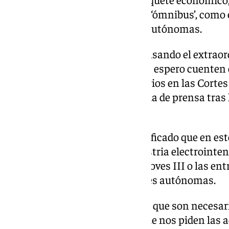
incluidas en el anterior decreto ‘ómnibus’, como 
a cuentas de las comunidades autónomas.
«Son medidas para seguir impulsando el extra
que vive nuestro país, por lo que espero cuenten
mayoría de grupos parlamentarios en las Cortes 
presidente del Gobierno en rueda de prensa tras 
Ministros.
En concreto, Sánchez ha especificado que en es
incluirán medidas para la industria electrointen
de la automoción con el Plan Moves III o las ent
financiación de las comunidades autónomas.
«Es decir, hablamos de medidas que son necesari
buenas para el país. Medidas que nos piden las 