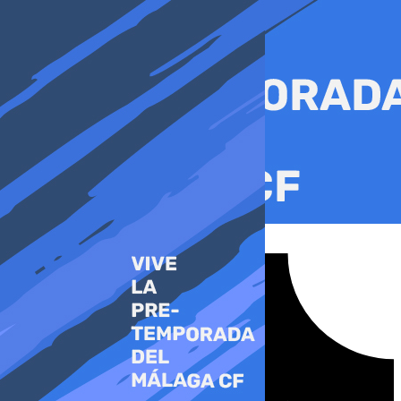
Ir
al
contenido
Tiktok