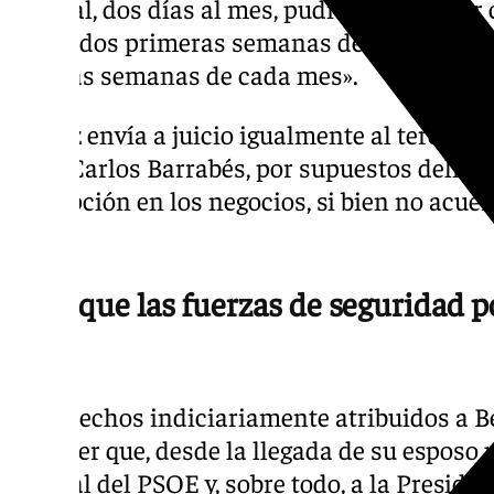
judicial, dos días al mes, pudiendo cumplir 
de las dos primeras semanas de cada mes, y e
últimas semanas de cada mes».
El juez envía a juicio igualmente al tercer i
Juan Carlos Barrabés, por supuestos delitos 
corrupción en los negocios, si bien no acue
él.
Cree que las fuerzas de seguridad 
fuga
«Los hechos indiciariamente atribuidos a
suponer que, desde la llegada de su esposo p
general del PSOE y, sobre todo, a la Preside