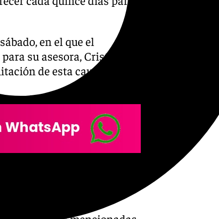
sábado, en el que el
para su asesora, Cristina
mitación de esta causa y hasta
 preliminar celebrada este
na cita en la que las
anización Hazte Oír
das cautelares mencionadas.