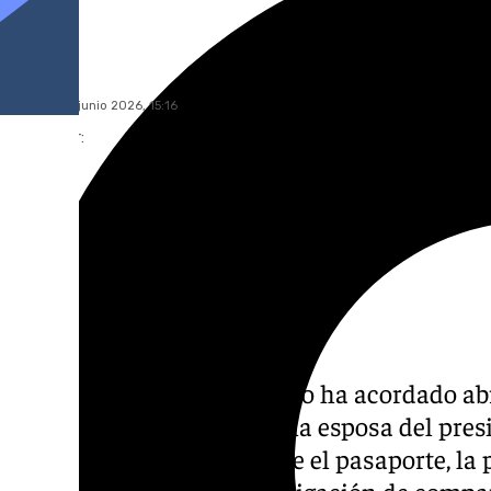
101 TV
sábado, 20 junio 2026, 15:16
Compartir:
El juez Juan Carlos Peinado ha acordado abr
popular a Begoña Gómez, la esposa del pres
Sánchez, así como retirarle el pasaporte, la
territorio nacional y la obligación de comp