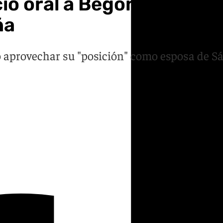
cio oral a Begoña Gómez, 
ña
o aprovechar su "posición" como esposa de S