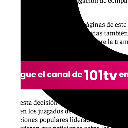
firmar en sede judicial.
Así consta en un auto de 84 páginas de este 
magistrado acuerda estas medidas también 
Álvarez, «durante el tiempo que dure la tra
que sea dictada una resolución firme».
Toma esta decisión después de la audiencia
lunes en los juzgados de Plaza de Castilla, u
acusaciones populares lideradas por la org
mantuvieron sus peticiones sobre las medi