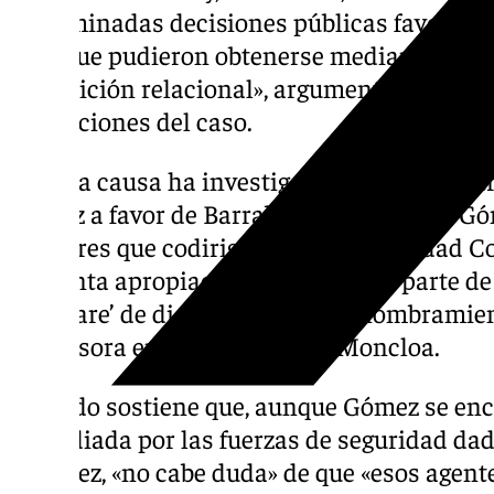
determinadas decisiones públicas favorables
TSC, que pudieron obtenerse mediante un a
su posición relacional», argumenta el instr
resoluciones del caso.
En esta causa ha investigado un presunto tr
Gómez a favor de Barrabés; la gestión de Gó
másteres que codirigía en la Universidad C
presunta apropiación indebida por parte de
‘software’ de dicha cátedra, y el nombramie
su asesora en el Palacio de la Moncloa.
Peinado sostiene que, aunque Gómez se en
custodiada por las fuerzas de seguridad da
Sánchez, «no cabe duda» de que «esos agen