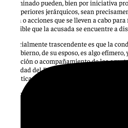
determinado pueden, bien por iniciativa pr
sus superiores jerárquicos, sean precisame
acción o acciones que se lleven a cabo para f
imposible que la acusada se encuentre a disp
«Especialmente trascendente es que la cond
del Gobierno, de su esposo, es algo efímero, y
protección o acompañamiento de los agente
Seguridad del Estado desaparecería, lo que f
hipotética fuga», apostilla.
En la misma línea apunta a su asesora, señ
actuando en calidad de asistente» y «con es
acompañando a la misma, así como coordina
por lo que entiende que «debe colegirse que
similar a ella, a los efectos de disponer i