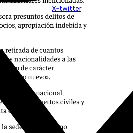
X-twitter
esora presuntos delitos de
gocios, apropiación indebida y
la retirada de cuantos
e las nacionalidades a las
o como de carácter
pedir uno nuevo».
l territorio nacional,
erizos y aeropuertos civiles y
sta obligación».
 la sede de este órgano