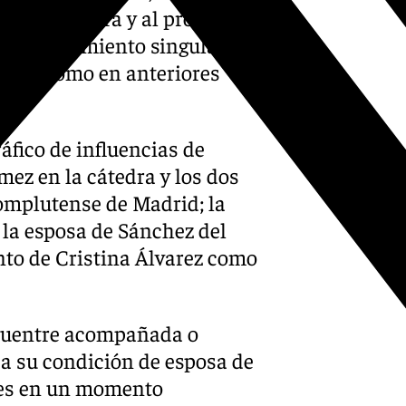
 a la cátedra y al proyecto
provechamiento singular de
uctor, como en anteriores
áfico de influencias de
mez en la cátedra y los dos
omplutense de Madrid; la
 la esposa de Sánchez del
nto de Cristina Álvarez como
cuentre acompañada o
da su condición de esposa de
tes en un momento