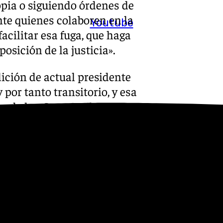
opia o siguiendo órdenes de
nte quienes colaboren en la
Youtube
acilitar esa fuga, que haga
osición de la justicia».
ición de actual presidente
 por tanto transitorio, y esa
s de los Cuerpos de
acilitaría, aún más, esa
alando que «ha venido
trecha vinculación personal y
ndo todas sus actividades»,
 dispone de una situación
gualmente de los mismos medios