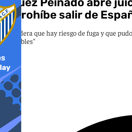
El juez Peinado abre jui
le prohíbe salir de Espa
Considera que hay riesgo de fuga y que pud
favorables"