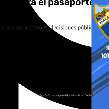
le retira el pasaporte y
ánchez para obtener "decisiones públicas
Begoña Gómez, esposa del presidente del Gobierno de España.
101TV