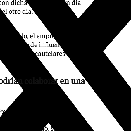
con dicha obligación, un día
l otro día, de las dos
nvestigado, el empresario
de tráfico de influencias y
rda medidas cautelares sobre
podrían colaborar en una
 Begoña Gómez pudieron
rimero a la secretaría
ncia del Gobierno, se tomaron