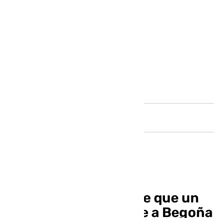
Andalucía
El juez Peinado decide que un
jurado popular juzgue a Begoña