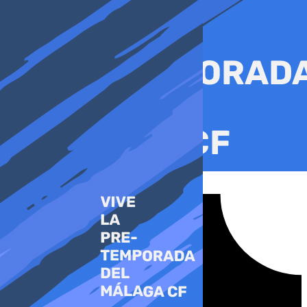
Ir
al
contenido
Tiktok