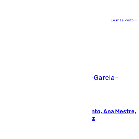
Lo más visto >
Más noticias
Ver más >
05.08.2026
La nueva presidenta del Parlamento, Ana Mestre,
hace parada institucional en Cádiz