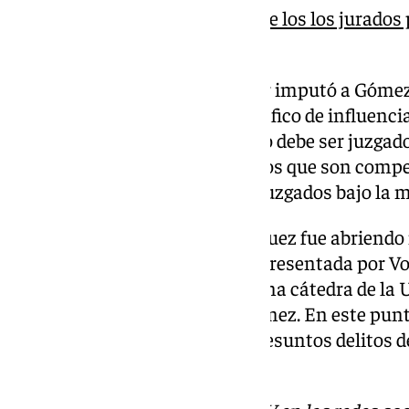
La historia de ida y vuelta de los los jurados
España
Por dichos hechos, el instructor imputó a Gómez
corrupción en los negocios y tráfico de influencia
el juez entiende que todo el caso debe ser juzga
está incluido en la lista de delitos que son comp
jurado y arrastra al resto a ser juzgados bajo la
Tras abrir la pieza principal, el juez fue abrien
consecuencia de otra querella presentada por Vo
en el registro del ‘software’ de una cátedra de 
Madrid (UCM) que codirigía Gómez. En este punto
esposa de Pedro Sánchez los presuntos delitos 
e intrusismo.