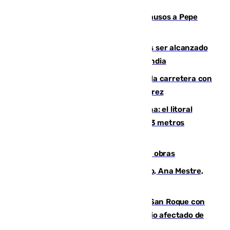
Granada despide con lágrimas y aplausos a Pepe
Habichuela
Un futbolista de 24 años muere tras ser alcanzado
por un rayo durante un partido en Tailandia
Muere un conductor tras salirse de la carretera con
su turismo en la A-480 a la altura de Jerez
Julio supera a junio en basura marina: el litoral
occidental malagueño recoge más de 33 metros
cúbicos de residuos
El Cádiz se afila ante un Granada en obras
La nueva presidenta del Parlamento, Ana Mestre,
hace parada institucional en Cádiz
Estabilizado el incendio forestal de San Roque con
19 familias aún desalojadas y un domicilio afectado de
gravedad