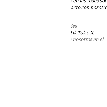
Descubre más noticias de 101TV en las redes soc
Tok
o
X
. Puedes ponerte en contacto con nosotro
informativos@101tv.es
Más noticias de
101TV
en las redes
sociales:
Instagram
,
Facebook
,
Tik Tok
o
X
.
Puedes ponerte en contacto con nosotros en el
correo
informativos@101tv.es
Tags:
Últimas noticias