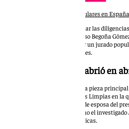
¿Cómo son los jurados populares en España
Peinado ha acordado transformar las diligencias 
principal del conocido como ‘caso Begoña Gómez’
enviada a juicio, sea juzgada por un jurado popul
un tribunal compuesto por jueces.
La pieza principal se abrió en ab
Cabe recordar que el juez abrió la pieza principal
denuncia presentada por Manos Limpias en la q
haberse valido de su condición de esposa del pre
recomendar a empresarios, como el investigado 
presentaban a licitaciones públicas.