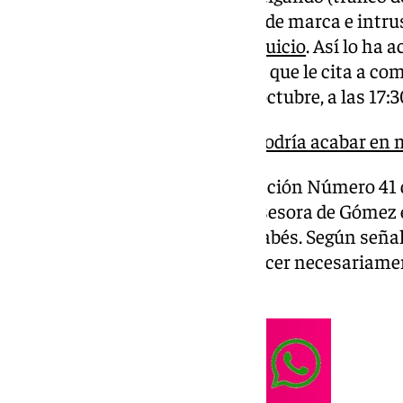
negocios, apropiación indebida de marca e intru
malversación, si el caso llega a
juicio
. Así lo ha 
dictado este mismo jueves en el que le cita a co
decisión el próximo lunes 6 de octubre, a las 17:3
El caso de Begoña Gómez podría acabar en 
El titular del Juzgado de Instrucción Número 41
la misma forma respecto a la asesora de Gómez e
al empresario Juan Carlos Barrabés. Según señala
investigados «deberán comparecer necesariament
ser informados.