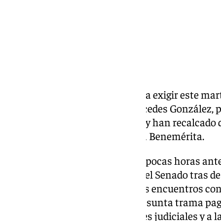
Varios cargos del PP han vuelto a exigir este mar
general de la Guardia Civil, Mercedes González, 
‹fontanera del PSOE› Leire Díez y han recalcado 
puesto y una «deshonra» para la Benemérita.
Esta petición del PP se produce pocas horas ante
la Guardia Civil comparezca en el Senado tras de
Operativa -UCO- que tuvo varios encuentros con L
PSOE en el epicentro de una presunta trama paga
de desestabilizar investigaciones judiciales y a 