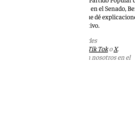
Mercedes González este martes en el Senado, Be
ofrecer aclaraciones. «Espero que dé explicacione
en el mismo desayuno informativo.
Más noticias de
101TV
en las redes
sociales:
Instagram
,
Facebook
,
Tik Tok
o
X
.
Puedes ponerte en contacto con nosotros en el
correo
informativos@101tv.es
Tags:
Últimas noticias