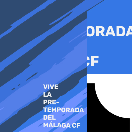
Ir
al
contenido
Tiktok