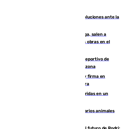
Más de 15.000 ceutíes claman por soluciones ante la
crisis migratoria
Los vecinos de Pedregalejo en Málaga, salen a
protestar en contra del resultado de las obras en el
paseo marítimo
Un incendio en un local del puerto deportivo de
Fuengirola genera una gran susto en la zona
Daniel Mérida derriba a Griekspoor y firma en
Montreal el mejor resultado de su carrera
Dos personas mueren y tres son heridas en un
accidente de tráfico en Utrera
Estudiarán el comportamiento de varios animales
durante el eclipse
Maresca evita pronunciarse sobre el futuro de Rodri: