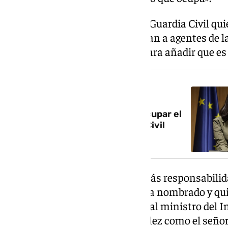
«No puede seguir al frente de la Guardia Civil qu
hecho es permitir que se persigan a agentes de l
de la autoridad», ha afirmado, para añadir que es
NOTICIA RELACIONADA
Mercedes González vuelve a ocupar el
cargo de directora de Guardia Civil
Tellado ha señalado que «hay más responsabilid
todo lo que ha hecho, quien le ha nombrado y qu
dimitir junto a ella», en alusión al ministro del I
días que tanto Mercedes González como el seño