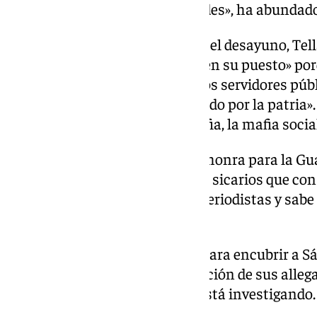
dimitido de sus responsabilidades», ha abundado
Después, en su intervención en el desayuno, Tel
González es «indigna de seguir en su puesto» por
socialista que actuaba contra los servidores públ
representar a esos que lo dan todo por la patria». 
«es darlo todo en favor de la mafia, la mafia socia
«Mercedes González es una deshonra para la Guar
la Guardia Civil que recibía a los sicarios que c
jueces, contra fiscales, contra periodistas y sab
dicho.
Según ha dicho, lo hacía «todo para encubrir a Sá
investigaciones sobre la corrupción de sus alleg
delitos. Eso es lo que ahora se está investigando
proclamado.