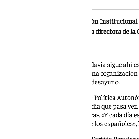
La vicesecretaria de Regeneración Institucional 
Gamarra, que ha señalado que la directora de la 
dimitido ya»
«Si con todo lo que ya se sabe todavía sigue ahí 
tiene que proteger lo que ya es una organización
Gamarra a su llegada al mismo desayuno.
Por su parte, el vicesecretario de Política Autonó
Bendodo, ha afirmado que cada día que pasa ven
de la cloaca que fuera de la cloaca». «Y cada día
vergonzante para el conjunto de los españoles»,
Al ser preguntado qué espera el Partido Popular