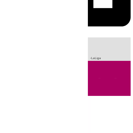
HOY
|
Incendios
Sucesos
Crisis Migratoria en Ceuta
Fútbol
LaLiga
Andalucía