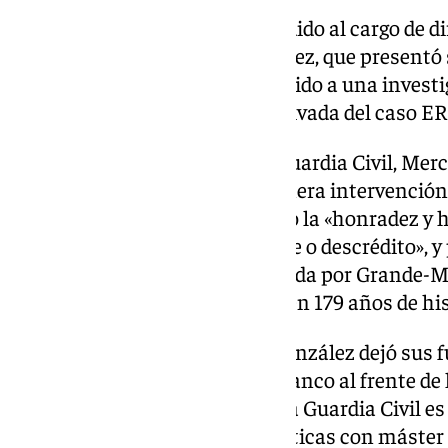
Mercedes González había accedido al cargo de di
Civil por la salida de María Gámez, que presentó
Fernando Grande-Marlaska debido a una investig
marido en relación con una derivada del caso ER
Antes de su fugaz paso por la Guardia Civil, Mer
Gobierno en Madrid. En su primera intervención 
del Instituto Armado, reivindicó la «honradez y
por encima de «cualquier ataque o descrédito», y
trabajo. María Gámez fue elogiada por Grande-M
mejor directora de este cuerpo en 179 años de his
En marzo de 2021, Mercedes González dejó sus 
para sustituir a José Manuel Franco al frente de
Madrid. La actual directora de la Guardia Civil 
de instituciones públicas y políticas con máste