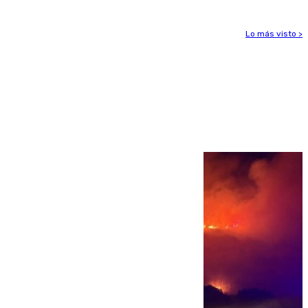
Lo más visto >
Más noticias
Ver más >