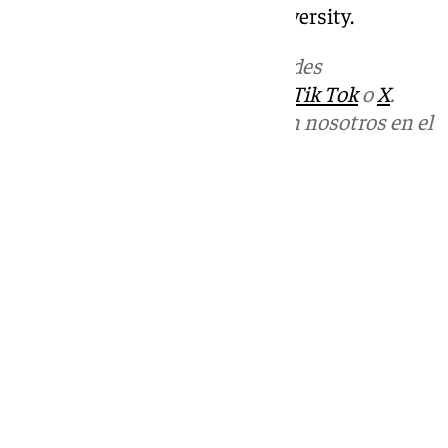
y en la George Washington University.
Más noticias de
101TV
en las redes
sociales:
Instagram
,
Facebook
,
Tik Tok
o
X
.
Puedes ponerte en contacto con nosotros en el
correo
informativos@101tv.es
Tags:
Últimas noticias