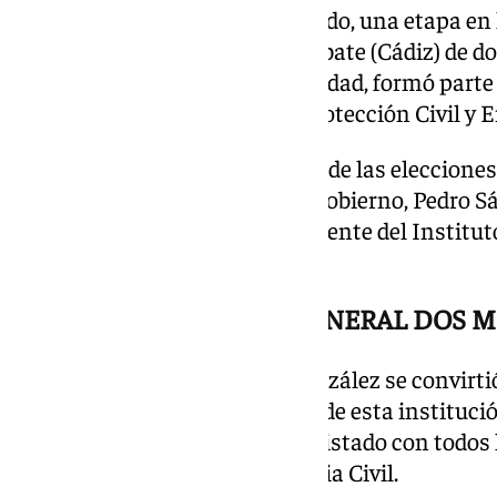
responsable del Instituto Armado, una etapa en 
crisis como el asesinato en Barbate (Cádiz) de do
una narcolancha. Con anterioridad, formó parte 
del Interior como director de Protección Civil y
En junio de 2023, un mes antes de las eleccione
sorpresa por el presidente del Gobierno, Pedro 
vio obligada a dejar el cargo al frente del Institu
PSOE por Madrid.
OCUPÓ LA DIRECCIÓN GENERAL DOS M
Con su renuncia, Mercedes González se convirtió 
menos tiempo estuvo al frente de esta institució
Constitución de 1978, según el listado con todos 
publicado en la web de la Guardia Civil.