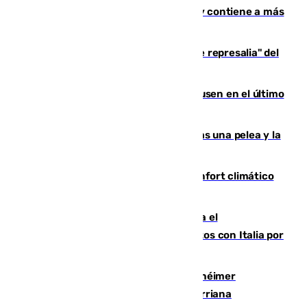
Niebla, que mantiene a 410 evacuadas y contiene a más
de 500 efectivos
Italia responde ante las "medidas de represalia" del
Gobierno de Sánchez
El Sevilla se desinfla ante el Leverkusen en el último
ensayo (1-2)
Tensión en la prisión de Alhaurín tras una pelea y la
incautación de un punzón
Málaga contabiliza 148 zonas de confort climático
para enfrentar las altas temperaturas
Marlaska notifica a la Unión Europea el
restablecimiento de controles fronterizos con Italia por
vía aérea y marítima
Hallan sin vida al granadino con Alzhéimer
desaparecido hace una semana en Churriana