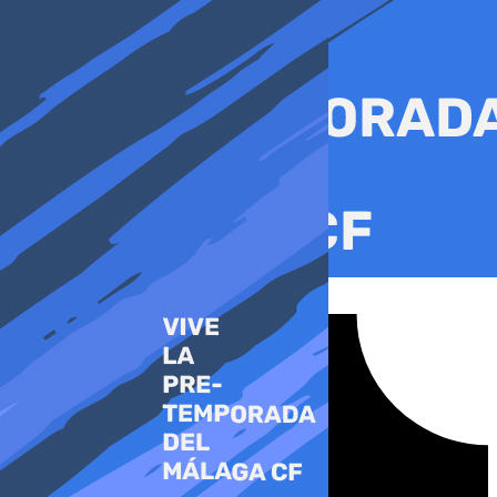
Ir
al
contenido
Tiktok