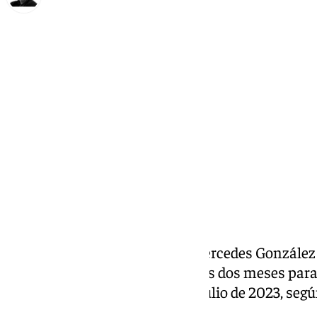
Francisco Marmolejo
martes, 17 septiembre 2024, 12:50
Compartir:
El Gobierno ha recuperado a Mercedes González 
Guardia Civil
, cargo que dejó tras dos meses para 
elecciones generales del 23 de julio de 2023, se
fuentes gubernamentales.