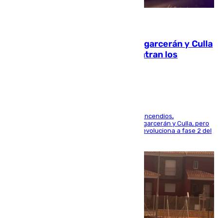
08.08.2026
Incendios de Castellón: Sierra Engarcerán y Culla
evolucionan positivamente y centran los
esfuerzos en Tírig
La UME se suma al operativo de control de los incendios,
progresando adecuadamente los de Sierra Engarcerán y Culla, pero
centrando todo el empeño en el de Culla, que evoluciona a fase 2 del
PEIF