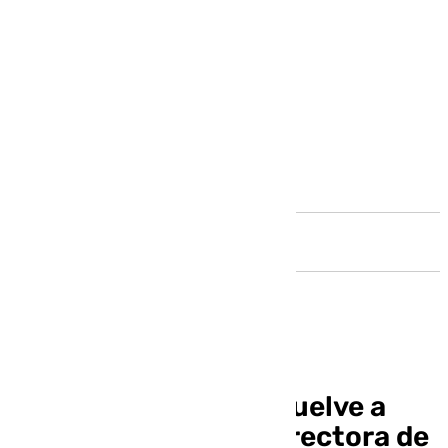
Andalucía
Mercedes González vuelve a
ocupar el cargo de directora de