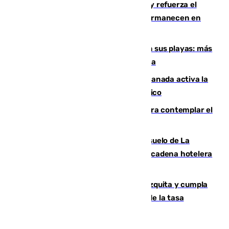
El Gobierno instala duchas y baños y refuerza el
CETI para los miles de migrantes que permanecen en
Ceuta
Málaga corta la venta ambulante en sus playas: más
de 180 multas de la Policía por este tema
Un incendio junto a la autovía en Granada activa la
fase operativa 1 y obliga a cortar el tráfico
Iberia organiza un vuelo especial para contemplar el
eclipse total de Sol del 12 de agosto
Málaga vuelve a sacar a subasta el suelo de La
Térmica con el interés de que una gran cadena hotelera
presente su oferta
Vox exige a Sanz que paralice la mezquita y cumpla
los acuerdos firmados antes de hablar de la tasa
turística