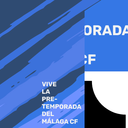
Ir
al
contenido
Tiktok