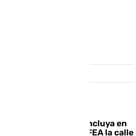
Andalucía
El PSOE pide que se incluya en
las próximas obras PFEA la calle