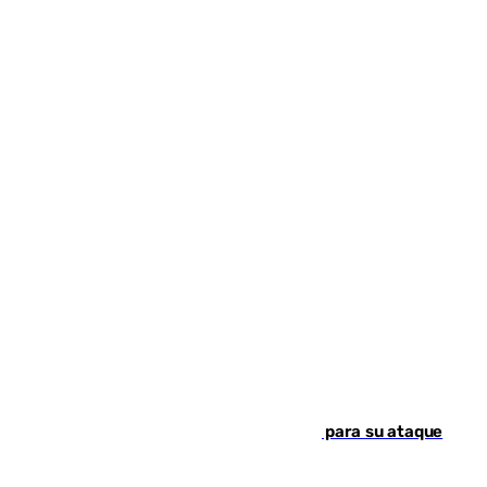
El Real Madrid ficha a Yan Diomande para su ataque
por 125 millones