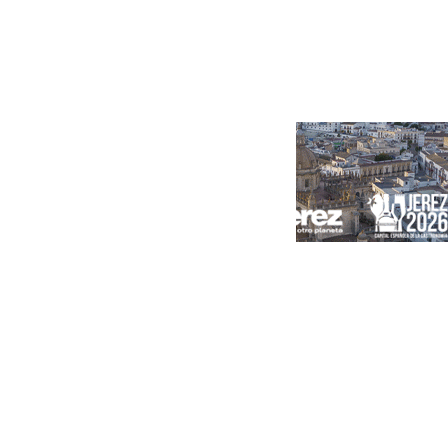
Portada
Andalucía
Sevilla
Málaga
Granada