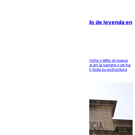
06.08.2026
La familia Hernangómez: un legado de leyenda en
el mundo del baloncesto
Desde los padres hasta la hermana junto a Francho y Willy, el nuevo
jugador del Unicaja lleva este magnífico deporte en la sangre y se ha
ido inculcando de generación en generación en toda su estructura
familiar