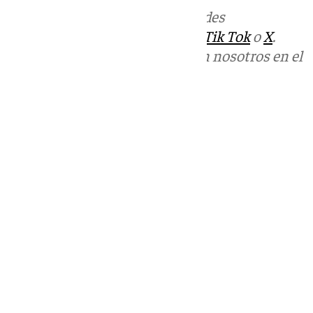
Más noticias de
101TV
en las redes
sociales:
Instagram
,
Facebook
,
Tik Tok
o
X
.
Puedes ponerte en contacto con nosotros en el
correo
informativos@101tv.es
Tags:
Últimas noticias