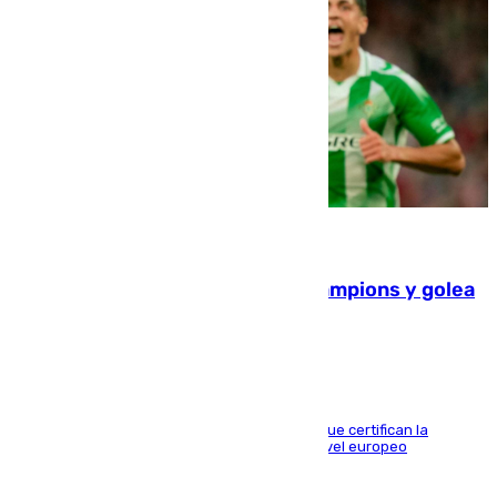
06.08.2026
El Betis supera el examen de Champions y golea
al Arsenal en Dublín (1-3)
Riquelme, Deossa y Fornals firman los tantos que certifican la
superioridad bética ante un rival de máximo nivel europeo