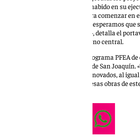
el «retraso importante» que ha habido en su ejec
Gobierno presentó las obras para comenzar en el
estamos en enero de 2025, pero esperamos que s
se terminen en tiempo y forma», detalla el port
millón de euros viene del Gobierno central.
Y ya pensando en el próximo programa PFEA de e
incluya un proyecto en el Cerro de San Joaquín. «
canalizaciones necesitan ser renovados, al igual 
proponemos que se incluya en esas obras de est
ya los proyectos», explica.