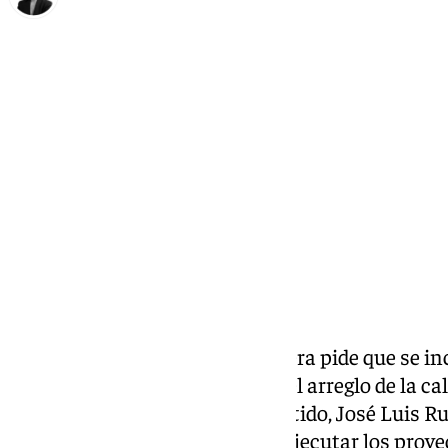
María Rosales
miércoles, 22 enero 2025, 16:03
Compartir:
El Partido Socialista de Antequera pide que se i
proyectos para las obras PFEA el arreglo de la ca
allí se ha ido el portavoz del partido, José Luis R
comienzo de los trabajos para ejecutar los proy