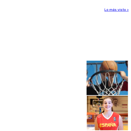
Lo más visto >
Más noticias
Ver más >