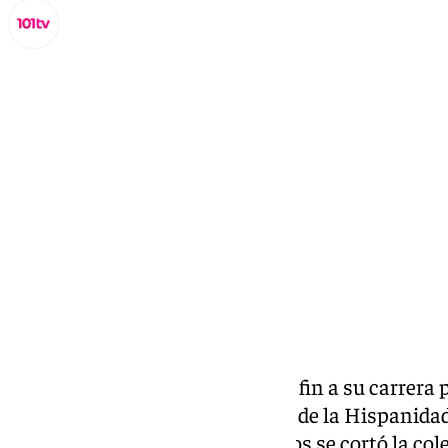
Miguel Alfonso
lunes, 13 octubre 2025, 12:02
Compartir:
Morante de la Puebla ha puesto fin a su carrera 
este domingo 12 de octubre, Día de la Hispanida
de Madrid. El sevillano de 46 años se cortó la col