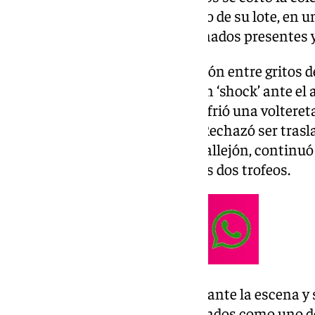
cortar dos orejas al segundo toro de su lote, en 
revolucionó a los 20.000 aficionados presentes y
El público, que seguía la actuación entre gritos d
Morante de La Puebla», quedó en ‘shock’ ante el a
segundo oponente, el diestro sufrió una volteret
que le dejó tendido en el suelo. Rechazó ser trasl
recuperarse brevemente en el callejón, continuó
con una estocada que le valió los dos trofeos.
El público quedó en ‘shock’ ante la escena y
considerado por los aficionados como uno de