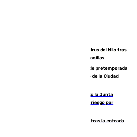
Málaga refuerza la vigilancia por el virus del Nilo tras
detectar un mosquito positivo en Campanillas
Málaga-Ceuta: cuarto compromiso de pretemporada
de los blanquiazules en busca del Trofeo de la Ciudad
Autónoma
Málaga, en alerta por el virus del Nilo: la Junta
decreta Campanillas como zona de alto riesgo por
varios casos recientes
El Gobierno registra 1.342 menores tras la entrada
masiva del pasado 30 de julio