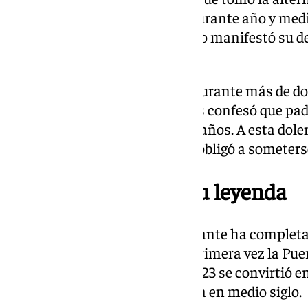
2004, cuando dejó los ruedos durante año y medio
posteriormente en 2017, cuando manifestó su de
toreo.
El diestro sevillano ha lidiado durante más de 
salud mental. Hace unos meses confesó que pade
diagnosticado cuando tenía 22 años. A esta dol
cuadro depresivo mayor que le obligó a someters
En 2025 ha forjado su leyenda
A pesar de las dificultades, Morante ha comple
destacada. En junio abrió por primera vez la Pue
corrida de Beneficencia, y en 2023 se convirtió e
rabo en la Maestranza de Sevilla en medio siglo.