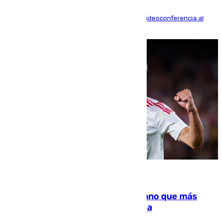
La mayoría de las comparecencias serán por videoconferencia al
residir los familiares fuera de España
07.08.2026
Juanlu Sánchez, el sexto canterano que más
dinero deja en las arcas del Sevilla