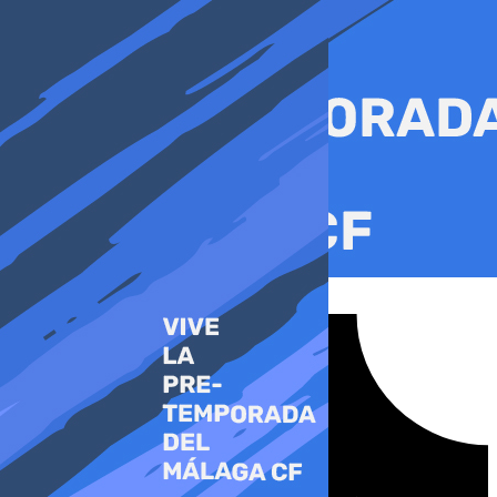
Ir
al
contenido
Tiktok