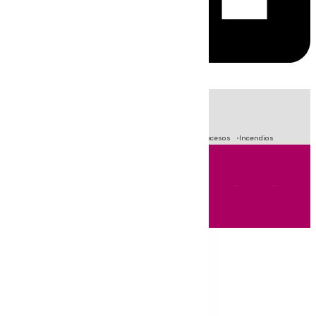
HOY
|
Fútbol
Primera División
Crisis Migratoria en Ceuta
Sucesos
Incendios
Andalucía