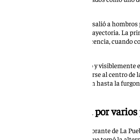
siglo XXI
El maestro de La Puebla del Río salió a hombros 
Ventas por segunda vez en su trayectoria. La pr
de junio, en la corrida de Beneficencia, cuando c
dos toros.
Con el traje de luces deteriorado y visiblemen
la vuelta al ruedo antes de dirigirse al centro de 
Los aficionados le acompañaron hasta la furgon
metros de la plaza.
Una carrera marcada por varios
La trayectoria profesional de Morante de La Pu
diversas interrupciones desde que tomó la alter