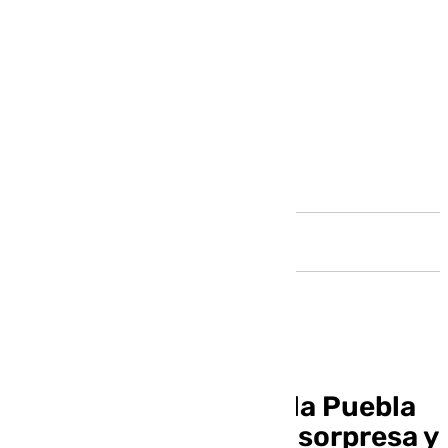
Andalucía
El torero Morante de la Puebla
se corta la coleta por sorpresa y