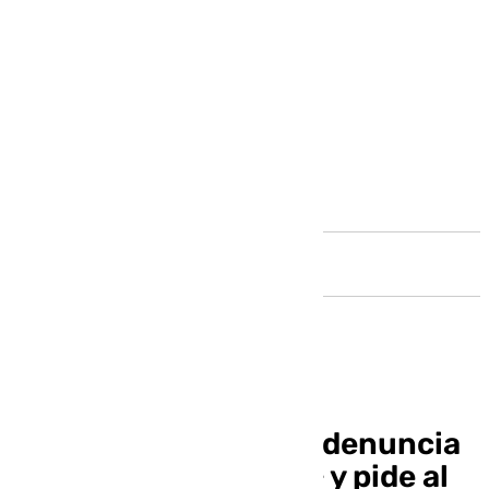
Andalucía
Errejón afirma que la denuncia
de Mouliaá es «falsa» y pide al