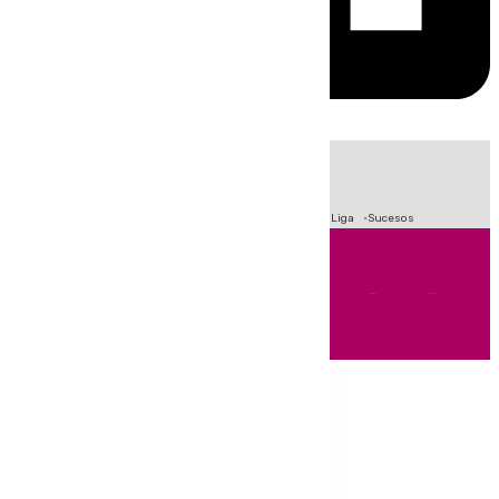
HOY
|
Fútbol
Primera División
Crisis Migratoria en Ceuta
LaLiga
Sucesos
Andalucía