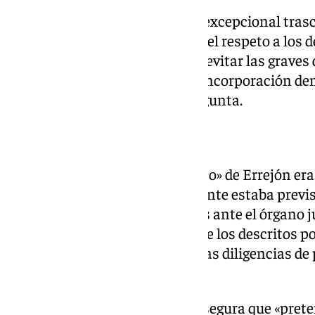
«Por tanto, y también dada esa excepcional tras
no menos excepcional debe ser el respeto a los 
amparan al señor Errejón para evitar las graves 
pretende la letrada hasta su reincorporación d
¿Marzo o abril de 2025?», se pregunta.
«La mala fe es indudable»
Su letrada incide en que «el deseo» de Errejón era
pasado martes, como inicialmente estaba previsto
correspondientes explicaciones ante el órgano ju
los hechos, que distan mucho de los descritos p
y que podrán desvirtuarse con las diligencias de
largo de la fase instructora».
La representación de Errejón asegura que «preten