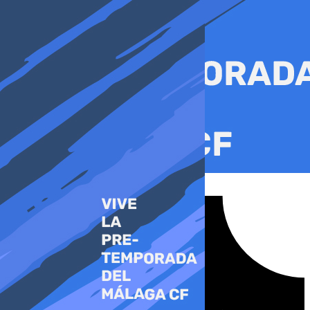
Ir
al
contenido
Tiktok