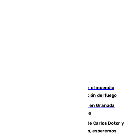
Activado el nivel 2 de emergencia en el incendio
forestal de Niebla por la compleja evolución del fuego
Controlado un incendio de rastrojos en Granada
junto a la autovía y al Callejón de Nogales
Juanfran Funes, sobre las lesiones de Carlos Dotor y
Fernando Calero: “Estamos preocupados, esperemos