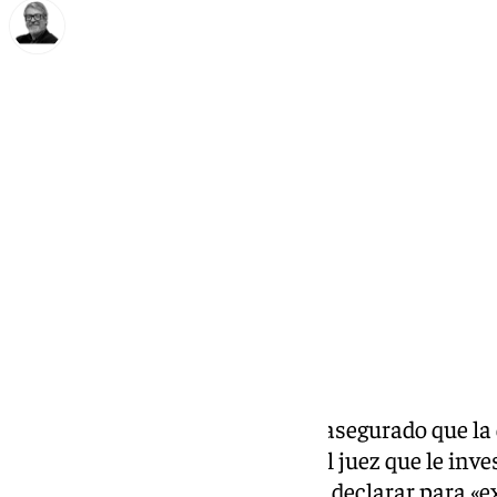
Francisco Marmolejo
jueves, 14 noviembre 2024, 21:07
Compartir:
El exdiputado Íñigo
Errejón
ha asegurado que la 
Mouliaá es «falsa» y ha pedido al juez que le inv
reabra la causa y que le permita declarar para «e