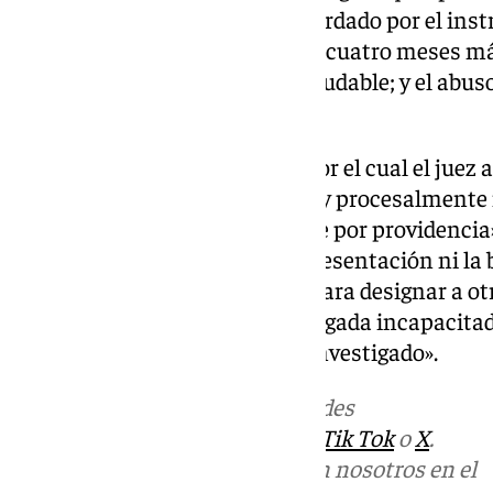
precedentes limbo procesal acordado por el instru
exdiputado «durante, al menos, cuatro meses m
inaceptable». «La mala fe es indudable; y el abuso
añade.
A juicio de su defensa, el auto por el cual el juez
jurídicamente incomprensible y procesalmente 
actos previos del instructor, que por providencia»
debidamente acreditada la representación ni la 
abogada de Mouliaá, «requirió para designar a ot
alguien que sustituyera a la abogada incapacitad
salvaguardar los derechos del investigado».
Más noticias de
101TV
en las redes
sociales:
Instagram
,
Facebook
,
Tik Tok
o
X
.
Puedes ponerte en contacto con nosotros en el