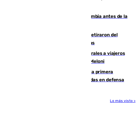
que no sea nada”
Felipe VI refuerza los lazos con Colombia antes de la
llegada del nuevo presidente
Fernando Calero y Carlos Dotor se retiraron del
encuentro contra el Ceuta con molestias
España restablece controles temporales a viajeros
procedentes de Italia como repuesta a Meloni
El Málaga cae ante el Ceuta y suma la primera
derrota de la pretemporada dejando dudas en defensa
Lo más visto >
Más noticias
Ver más >