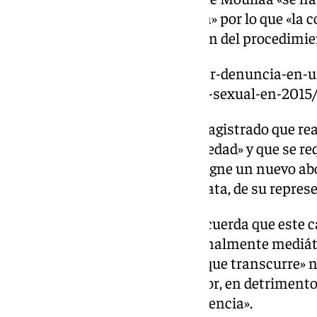
que la sustituya de su confianza» por lo que «la 
imposibilidad de la continuación del procedimie
https://www.101tv.es/aida-nizar-denuncia-en-u
inigo-errejon-por-una-agresion-sexual-en-2015
La letrada de Errejón insta al magistrado que re
pueda «declarar a la mayor brevedad» y que se req
«plazo máximo de 24 horas designe un nuevo ab
hacerse cargo, de forma inmediata, de su represe
En este contexto, su defensa recuerda que este 
civil» sino uno «penal, excepcionalmente mediát
conductas, y en el que cada día que transcurre» 
debidas ante el órgano instructor, en detrimento
derecho a la presunción de inocencia».