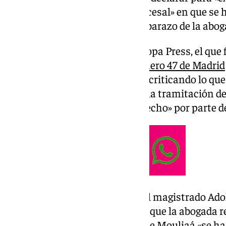
hechos», evitando el «limbo procesal» en que se 
interrupción del caso por el embarazo de la abog
En su recurso, recogido por Europa Press, el que
Sumar se dirige al
Juzgado Número 47 de Madrid
Audiencia Provincial de Madrid criticando lo qu
añagaza para dilatar y retrasar la tramitación d
evidente mala fe y abuso de derecho» por parte de
Fue este mismo lunes cuando el magistrado Adol
causa de forma temporal hasta que la abogada re
juez explicó en su resolución que Mouliaá «se ha