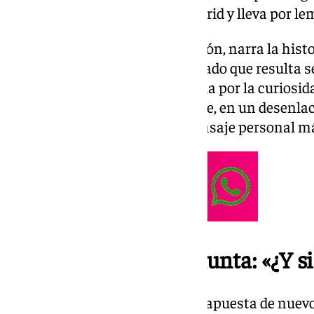
distintas localizaciones de Madrid y lleva por le
En sus cinco minutos de duración, narra la hist
en el Rastro un décimo enmarcado que resulta s
años que nunca se cobró. Movida por la curiosida
al comprador original y descubre, en un desenla
aquel número guardaba un mensaje personal más 
Vuelve la clásica pregunta: «¿Y s
Con este nuevo relato, Loterías apuesta de nuevo