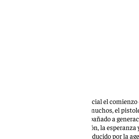
Elena Lozano
miércoles, 12 noviembre 2025, 11:58
Compartir:
Si la Lotería de Navidad hace oficial el comienzo 
diciembre, su anuncio es, para muchos, el pistole
Desde 1958, cada spot ha acompañado a generac
historias que apelan a la emoción, la esperanza y
presentado este miércoles y producido por la ag