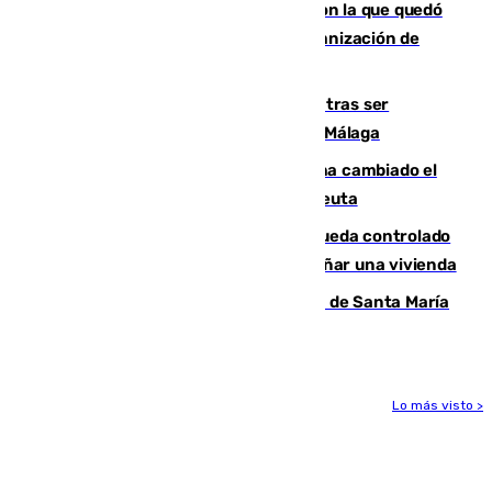
Agrede sexualmente a una mujer con la que quedó
por Instagram: dos años prisión e indemnización de
9.000 euros
Un turista de 17 años, hospitalizado tras ser
atropellado a propósito en el Centro de Málaga
De bocadillos a lentejas y pollo: así ha cambiado el
menú de los militares desplegados en Ceuta
El incendio forestal de San Roque queda controlado
tras obligar a evacuar a 19 familias y dañar una vivienda
La restauración de la Real Colegiata de Santa María
de Antequera ya tiene adjudicataria
Lo más visto >
Más noticias