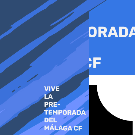
Ir
al
contenido
Tiktok