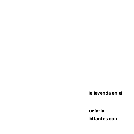
La familia Hernangómez: un legado de leyenda en el
mundo del baloncesto
Nuevo récord de población en Andalucía: la
comunidad supera los 8,7 millones de habitantes con
una alta tasa de extranjeros