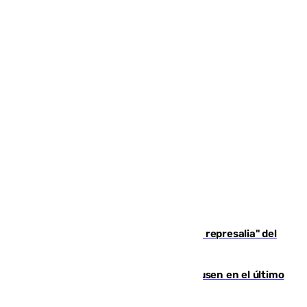
Italia responde ante las "medidas de represalia" del
Gobierno de Sánchez
El Sevilla se desinfla ante el Leverkusen en el último
ensayo (1-2)