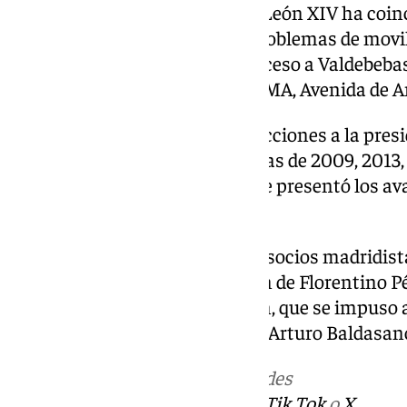
Por otro lado, la visita del Papa León XIV ha coin
comicios, lo que ha generado problemas de movil
madridistas. Para facilitar el acceso a Valdebebas
autobuses lanzadera desde IFEMA, Avenida de Amé
El Real Madrid celebra unas elecciones a la pres
veinte años. En las convocatorias de 2009, 2013,
Pérez fue el único candidato que presentó los av
proceso electoral.
La última ocasión en la que los socios madridist
verano de 2006, tras la dimisión de Florentino P
resultó elegido Ramón Calderón, que se impuso a
Lorenzo Sanz, Julián Palacios y Arturo Baldasan
Más noticias de
101TV
en las redes
sociales:
Instagram
,
Facebook
,
Tik Tok
o
X
.