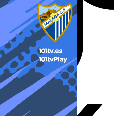
X-twitter