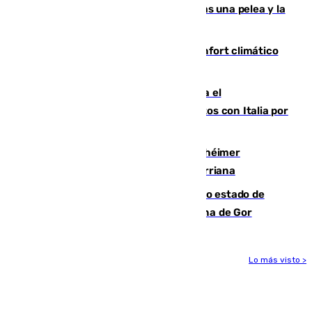
Tensión en la prisión de Alhaurín tras una pelea y la
incautación de un punzón
Málaga contabiliza 148 zonas de confort climático
para enfrentar las altas temperaturas
Marlaska notifica a la Unión Europea el
restablecimiento de controles fronterizos con Italia por
vía aérea y marítima
Hallan sin vida al granadino con Alzhéimer
desaparecido hace una semana en Churriana
Encuentran un cadáver en avanzado estado de
descomposición en la localidad granadina de Gor
Lo más visto >
Más noticias