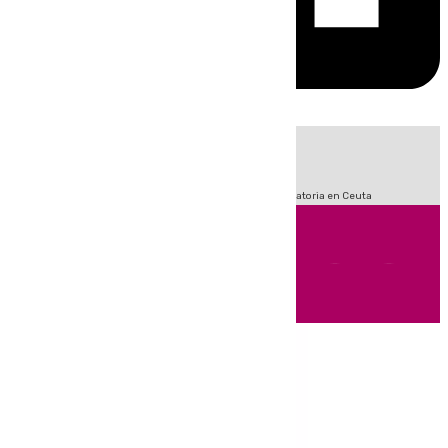
HOY
|
Sucesos
Fútbol
LaLiga
Primera División
Crisis Migratoria en Ceuta
Andalucía