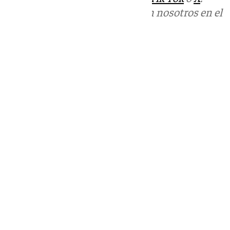
Puedes ponerte en contacto con nosotros en el
correo
informativos@101tv.es
Tags:
Últimas noticias