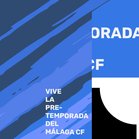
Ir
al
contenido
Tiktok