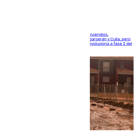
esfuerzos en Tírig
La UME se suma al operativo de control de los incendios,
progresando adecuadamente los de Sierra Engarcerán y Culla, pero
centrando todo el empeño en el de Culla, que evoluciona a fase 2 del
PEIF