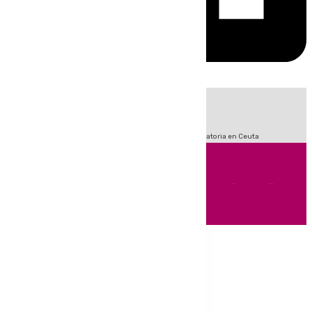
HOY
|
Sucesos
Fútbol
LaLiga
Primera División
Crisis Migratoria en Ceuta
Andalucía