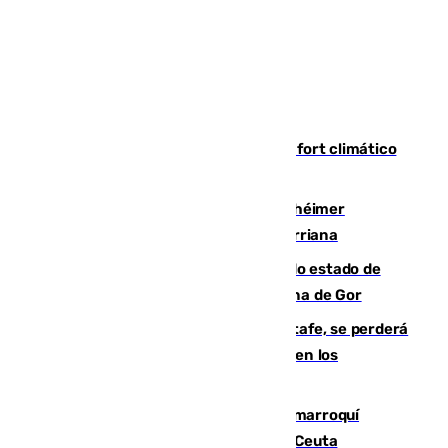
Málaga contabiliza 148 zonas de confort climático
para enfrentar las altas temperaturas
Hallan sin vida al granadino con Alzhéimer
desaparecido hace una semana en Churriana
Encuentran un cadáver en avanzado estado de
descomposición en la localidad granadina de Gor
Christantus Uche, delantero del Getafe, se perderá
toda la temporada por varias fracturas en los
ligamentos de su rodilla derecha
Expulsado de España un ciudadano marroquí
condenado por allanar una vivienda en Ceuta