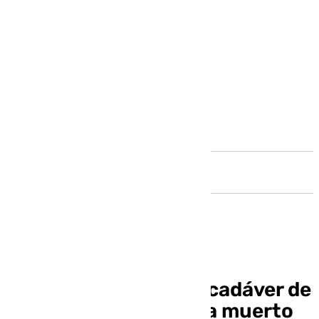
Andalucía
Hallan en Valencia el cadáver de
un hombre que habría muerto