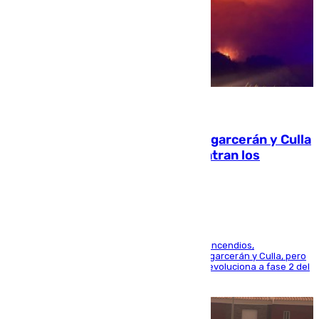
08.08.2026
Incendios de Castellón: Sierra Engarcerán y Culla
evolucionan positivamente y centran los
esfuerzos en Tírig
La UME se suma al operativo de control de los incendios,
progresando adecuadamente los de Sierra Engarcerán y Culla, pero
centrando todo el empeño en el de Culla, que evoluciona a fase 2 del
PEIF