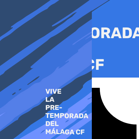
Ir
al
contenido
Tiktok