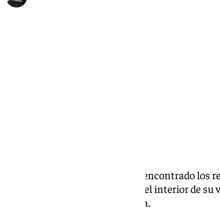
Elena Lozano
domingo, 12 octubre 2025, 00:18
Compartir:
La Policía Local de Valencia ha encontrado los 
llevar unos 15 años fallecido en el interior de su 
Fenollet de la capital valenciana.