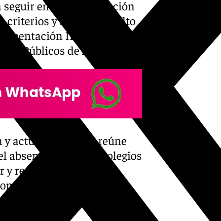
a seguir en la comunicación
 criterios y se han resuelto
Alimentación Infantil (PRAI)
aria Públicos de Andalucía.
 y actuación que se reúne
l absentismo en los colegios
ir y reducir el número de
promoviendo su
ando el riesgo de exclusión