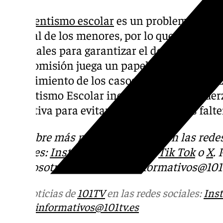
El
absentismo escolar
es un problema que af
y social de los menores, por lo que su preve
esenciales para garantizar el derecho a la e
esta comisión juega un papel fundamental e
y seguimiento de los casos de absentismo.
Absentismo Escolar incide en sumar esfue
educativa para evitar que los escolares falte
Descubre más noticias de
101Tv
en las rede
sociales:
Instagram
,
Facebook
,
Tik Tok
o
X
.
con nosotros en el correo
informativos@101t
Más noticias de
101TV
en las redes sociales:
Ins
correo
informativos@101tv.es