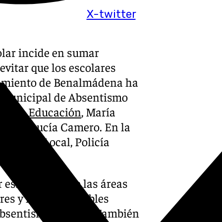
X-twitter
lar incide en sumar
vitar que los escolares
ntamiento de Benalmádena ha
n Municipal de Absentismo
ala de
Educación
, María
entud, Lucía Camero. En la
Policía Local, Policía
 esfuerzos entre las áreas
res y los responsables
absentismo escolar. También