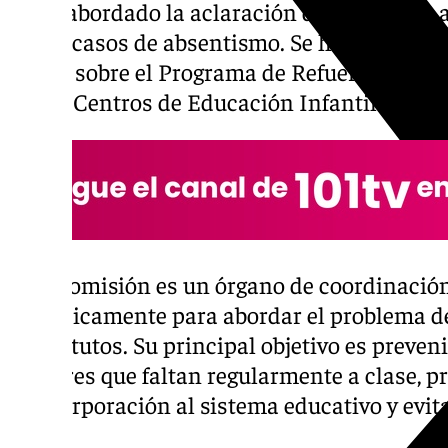
se ha abordado la aclaración del protocolo 
de los casos de absentismo. Se han unificado
dudas sobre el Programa de Refuerzo de la 
en los Centros de Educación Infantil y Prim
Esta comisión es un órgano de coordinación
periódicamente para abordar el problema de
e institutos. Su principal objetivo es preven
menores que faltan regularmente a clase, 
reincorporación al sistema educativo y evit
social.