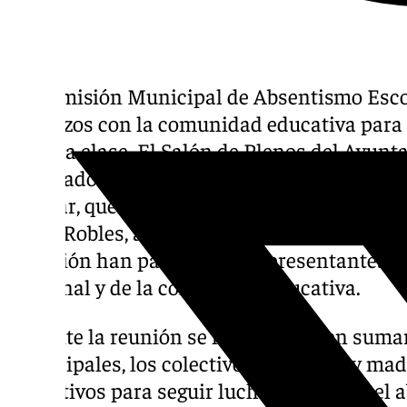
La Comisión Municipal de Absentismo Esco
esfuerzos con la comunidad educativa para e
falten a clase. El Salón de Plenos del Ayu
albergado una nueva sesión de la Comisió
Escolar, que ha sido presidida por la concej
Luisa Robles, acompañada de la edil de Juv
comisión han participado representantes de 
Nacional y de la comunidad educativa.
Durante la reunión se ha insistido en sumar
municipales, los colectivos de padres y mad
educativos para seguir luchando contra el 