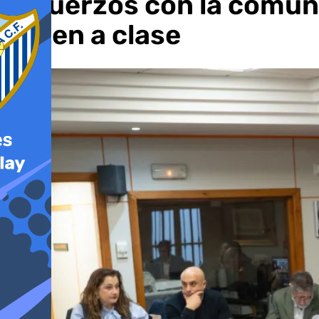
esfuerzos con la comuni
falten a clase