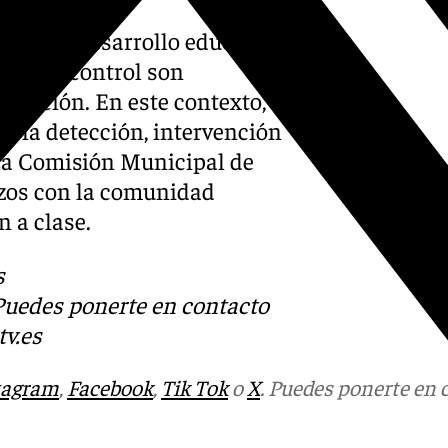
ecta al desarrollo educativo
nción y control son
ducación. En este contexto,
n la detección, intervención
 La Comisión Municipal de
rzos con la comunidad
n a clase.
s
 Puedes ponerte en contacto
v.es
tagram
,
Facebook
,
Tik Tok
o
X
. Puedes ponerte en 